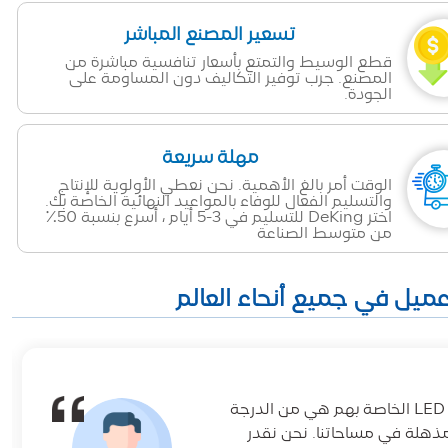
تسعير المصنع المباشر
قطع الوسيط والتمتع بأسعار تنافسية مباشرة من
المصنع. جرب توفير التكاليف دون المساومة على
الجودة.
مهلة سريعة
الوقت أمر بالغ الأهمية. نحن نعطي الأولوية للإنتاج
والتسليم الفعال للوفاء بالمواعيد النهائية الخاصة بك.
اختر DeKing للتسليم في 3-5 أيام ، أسرع بنسبة 50٪
من متوسط الصناعة
لقد كان DeKingLED شريكا رائعا لمشاريع الإضاءة لدينا. مصابيح الشريط LED الخاصة بهم هي من الدرجة
مذهلة في مساحاتنا. نحن نقدر