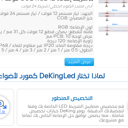
أدى مصدر الضوء الخطي
/
شريط 24 فولت
الجهد: تيار مستمر 12 فولت / تيار مستمر 24 فولت
خرز المصباح: COB
لون الإضاءة: RGB
قابلة للقطع: يمكن قطع 12 فولت كل 31 مم / يمكن قطع 24 فولت كل 62 مم
عرض لوحة PCB: 10 مم
زاوية الإضاءة: 120 درجة
درجة مقاومة الماء: IP20 غير مقاوم للماء / IP68 أنبوب مقاوم للماء (لا يوجد شريط على الظهر)
الطول: 0.5 متر / 1 متر / 2 متر / 3 متر / 4 متر / 5 متر
عرض المزيد
لماذا تختار DeKingLed كمورد لأضواء الشريط LED في الصين؟
التخصيص المتطور
قم بتخصيص مصابيح الشريط LED الخاصة بك وفقا
لتفضيلاتك الدقيقة. يوفر DeKing خيارات تخصيص
شاملة ، مما يضمن توافق حل الإضاءة الخاص بك تماما
مع مشروعك.