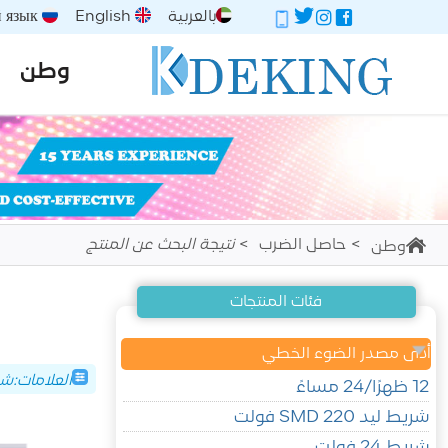
بالعربية
English
Русский язык
وطن
حاصل الضرب
نتيجة البحث عن المنتج
وطن
فئات المنتجات
أدى مصدر الضوء الخطي
العلامات:شريط إضا
12 ظهرًا/24 مساءً
شريط ليد SMD 220 فولت
شريط 24 فولت