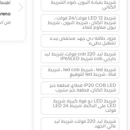
شريط بقيادة النيون، ضوء الشريط
اهتما
الكتاني
oreno
شريط LED 12 فولت/24 فولت ،
من اسب
شريط الكتان ، شريط النيون ، شريط
نيون مقاوم للماء
مزود طاقة ذي جهد منخفض ببدء
تشغيل بطيء
شريط ليد cob 220 فولت، شريط ليد
خارجي cob شريط IP65LED
شريط led ، شريط led cob ، شريط
قناة ، شريط led للتوقيع
IP20 COB LED قطاع، قطعة خبز
شريط الكتان، قطعة خبز ستيرب
شريط LED ذو قوة كبيرة، شريط
LED على الحائط، شريط LED 24
فولت
شريط ليد 220 فولت، شريط ليد
عالي الجهد