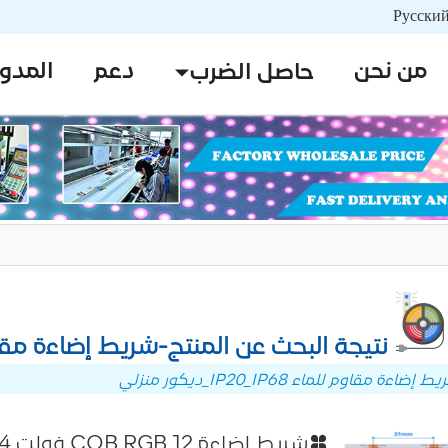
من نحن
دعم
المدو
حاصل الضرب
نتيجة البحث عن المنتج-شريط إضاءة مقاوم للماء P20_IP68
ءة مقاوم للماء IP20_IP68_ديكور منزلي
شريط إضاءة COB RGB 12 فولت 24 فولت عالي السطوع 576 مصباح LED/متر مرن