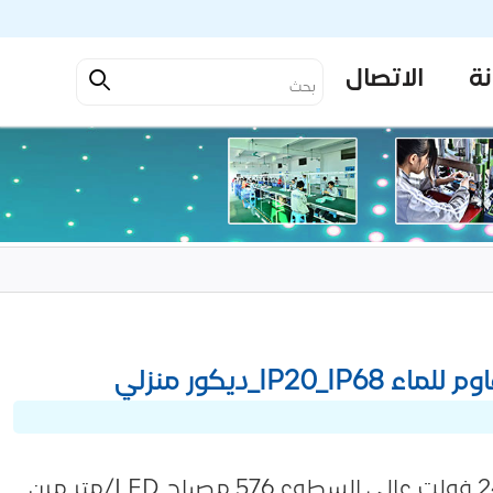
نة
الاتصال
I_ديكور منزلي