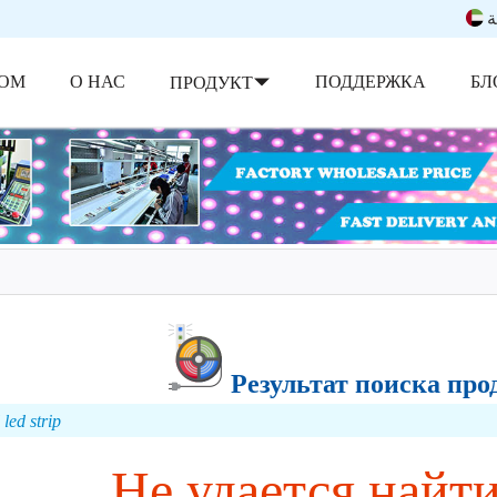
ة
ОМ
О НАС
ПОДДЕРЖКА
БЛ
ПРОДУКТ
Результат поиска проду
led strip
Не удается найт