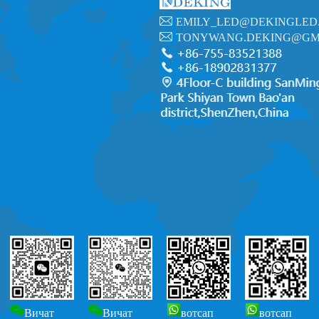
EMILY_LED@DEKINGLED
TONYWANG.DEKING@GM
Вичат
Вичат
вотсап
вотсап