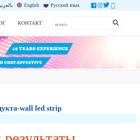
بالعربي
English
Русский язык
ОГ
КОНТАКТ
кта-wall led strip
и результаты