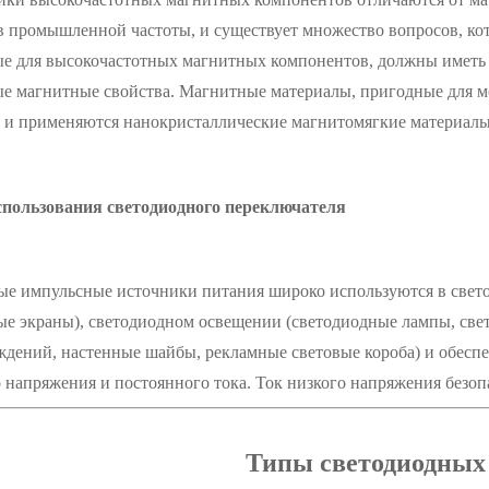
 промышленной частоты, и существует множество вопросов, ко
е для высокочастотных магнитных компонентов, должны иметь н
е магнитные свойства. Магнитные материалы, пригодные для ме
 и применяются нанокристаллические магнитомягкие материалы
спользования светодиодного переключателя
е импульсные источники питания широко используются в свет
е экраны), светодиодном освещении (светодиодные лампы, све
ждений, настенные шайбы, рекламные световые короба) и обесп
 напряжения и постоянного тока. Ток низкого напряжения безопа
Типы светодиодных