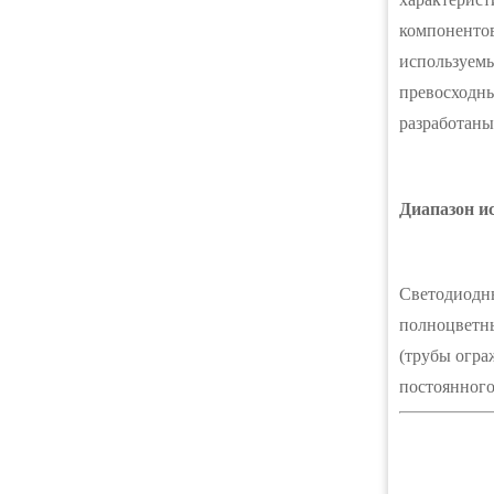
компонентов
используемы
превосходны
разработаны
Диапазон и
Светодиодны
полноцветны
(трубы огра
постоянного