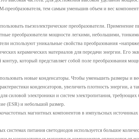
-преобразователя, тем самым уменьшив объем и вес компоненто
пользовать пьезоэлектрические преобразователи. Применение пь
тные преобразователи мощности легкими, небольшими, тонкими
тели используют уникальные свойства преобразования «напряж
ических керамических материалов для передачи энергии. Его эк
 контур, который представляет собой поле преобразования мощ
пользовать новые конденсаторы. Чтобы уменьшить размеры и ве
рактеристики конденсаторов, увеличить плотность энергии, а та
для силовой электроники и систем электропитания, требующих 
ие (ESR) и небольшой размер.
кочастотных магнитных компонентов в импульсных источниках 
х системах питания светодиодов используется большое количе
ики высокочастотных магнитных компонентов отличаются от ма