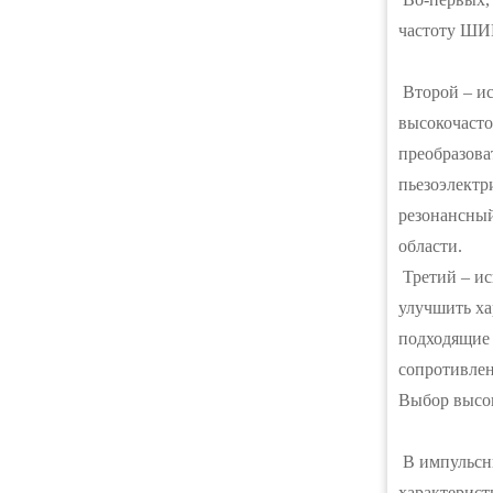
частоту ШИМ
Второй – ис
высокочасто
преобразова
пьезоэлектр
резонансный
области.
Третий – ис
улучшить ха
подходящие 
сопротивлен
Выбор высо
В импульсны
характерист