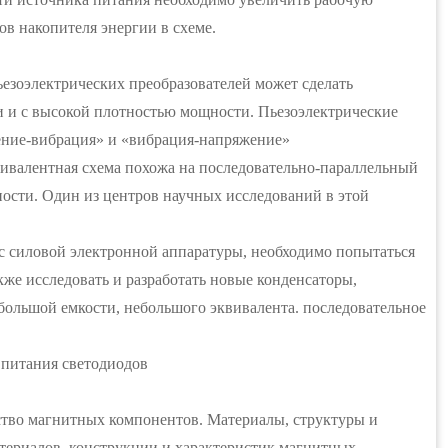
в накопителя энергии в схеме.
езоэлектрических преобразователей может сделать
 и с высокой плотностью мощности. Пьезоэлектрические
ение-вибрация» и «вибрация-напряжение»
вивалентная схема похожа на последовательно-параллельный
ности. Один из центров научных исследований в этой
с силовой электронной аппаратуры, необходимо попытаться
кже исследовать и разработать новые конденсаторы,
большой емкости, небольшого эквивалента. последовательное
питания светодиодов
ство магнитных компонентов. Материалы, структуры и
териалов, конструкции и характеристик магнитных