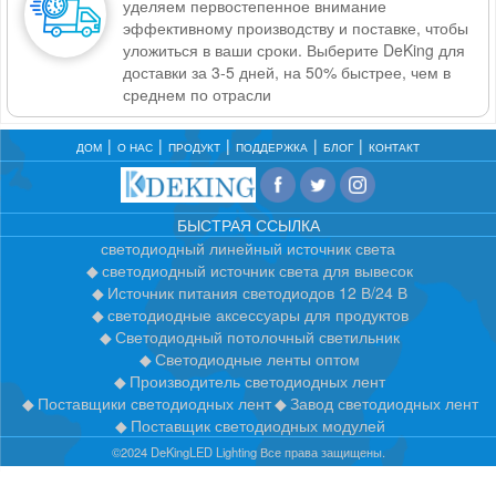
уделяем первостепенное внимание
эффективному производству и поставке, чтобы
уложиться в ваши сроки. Выберите DeKing для
доставки за 3-5 дней, на 50% быстрее, чем в
среднем по отрасли
ДОМ
О НАС
ПРОДУКТ
ПОДДЕРЖКА
БЛОГ
КОНТАКТ
БЫСТРАЯ ССЫЛКА
светодиодный линейный источник света
светодиодный источник света для вывесок
Источник питания светодиодов 12 В/24 В
светодиодные аксессуары для продуктов
Светодиодный потолочный светильник
Светодиодные ленты оптом
Производитель светодиодных лент
Поставщики светодиодных лент
Завод светодиодных лент
Поставщик светодиодных модулей
©2024 DeKingLED Lighting Все права защищены.