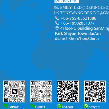
EMILY_LED@DEKINGLED
TONYWANG.DEKING@GM
Вичат
Вичат
вотсап
вотсап