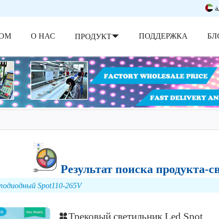
ة
ОМ
О НАС
ПОДДЕРЖКА
БЛ
ПРОДУКТ
Результат поиска продукта-с
одиодный Spot110-265V
Трековый светильник Led Spot