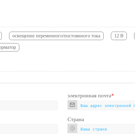
освещение переменного/постоянного тока
12 В
орматор
электронная почта
*
Страна