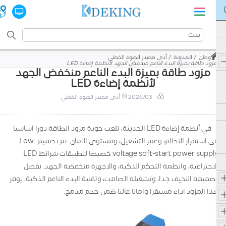
وطن
المدونة
أدى مصدر الضوء الخطي
مزود طاقة بميزة البدء الناعم منخفض الجهد لأنظمة إضاءة LED
مزود طاقة بميزة البدء الناعم منخفض الجهد
لأنظمة إضاءة LED
2026/03
أدى مصدر الضوء الخطي
في أنظمة إضاءة LED الحديثة، تلعب جودة مزود الطاقة دورا اساسيا
في استقرار النظام، وعمر التشغيل، ومستوى الامان. تم تصميم Low-
voltage soft-start power supply خصيصا لتطبيقات شرائط LED
الاحترافية، وانظمة التحكم الذكية، والاجهزة منخفضة الجهد. بفضل
تصميمه النحيف جدا، وتشغيله الصامت، وتقنية البدء الناعم الذكية، يوفر
هذا المزود اداء مستقرا وامانا عاليا ضمن حجم مدمج.