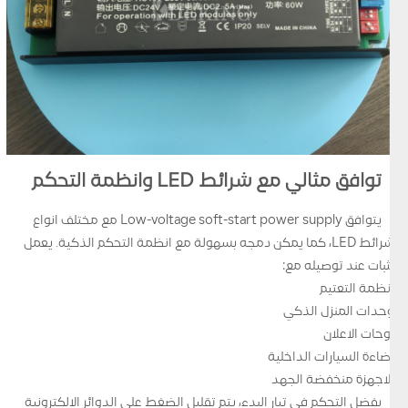
توافق مثالي مع شرائط LED وانظمة التحكم
يتوافق Low-voltage soft-start power supply مع مختلف انواع
شرائط LED، كما يمكن دمجه بسهولة مع انظمة التحكم الذكية. يعمل
بثبات عند توصيله مع:
انظمة التعتيم
وحدات المنزل الذكي
لوحات الاعلان
اضاءة السيارات الداخلية
الاجهزة منخفضة الجهد
بفضل التحكم في تيار البدء، يتم تقليل الضغط على الدوائر الالكترونية