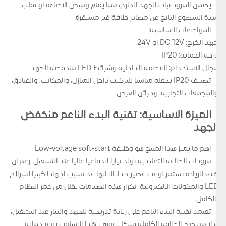
يضمن المزود ثبات الجهد الخارج، مما يمنع وميض الاضاءة او تقلب
شدة السطوع الناتج عن مصادر طاقة غير مستقرة.
المواصفات الاساسية:
جهد الخرج: DC 12V او 24V
درجة الحماية: IP20
مجال الاستخدام: الانظمة الداخلية وشرائط LED منخفضة الجهد
تصنيف IP20 يجعله مناسبا للتركيب داخل المنازل، والمكاتب، والفنادق،
والمجمعات التجارية، وخزائن العرض.
الميزة الاساسية: تقنية البدء الناعم منخفض
الجهد
اهم ما يميز هذا المنتج هو وظيفة Low-voltage soft-start.
مزودات الطاقة التقليدية تولد تيارا اندفاعيا عاليا عند التشغيل. رغم ان
هذه الزيادة تستمر لوقت قصير جدا، الا انها قد تسبب اجهادا كبيرا لشرائح
LED والمكونات الالكترونية. تكرار هذه الصدمات يقلل من عمر النظام
بالكامل.
تعتمد تقنية البدء الناعم على زيادة تدريجية للجهد والتيار عند التشغيل،
بدلا من ضخ الطاقة الكاملة بشكل فوري. هذا الاسلوب يوفر حماية