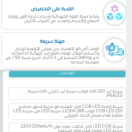
القدرة على التخصيص
يمكننا ضبط القوة الكهربائية ودرجات حرارة اللون وزوايا
الشعاع والأحجام والعديد من الميزات الأخرى
مهلة سريعة
الوقت أمر بالغ الأهمية. نحن نعطي الأولوية للإنتاج
والتسليم الفعال للوفاء بالمواعيد النهائية الخاصة بك.
اختر DeKing للتسليم في 3-5 أيام ، أسرع بنسبة 50٪ من
متوسط الصناعة
العلامات
شريط ليد cob 220 فولت، شريط ليد خارجي cob شريط
IP65LED
شريط إضاءة COB LED قابل للتعتيم مع شريط لاصق، مصابيح
COB LED 220 فولت 288 LED/m، شريط LED مرن شريط LED
مقاوم للماء مفتاح الاتحاد الأوروبي
شريط LED COB قابل للخفت، ضوء نيون 220V320leds/m،
شريط LED مقاوم للماء فائق السطوع