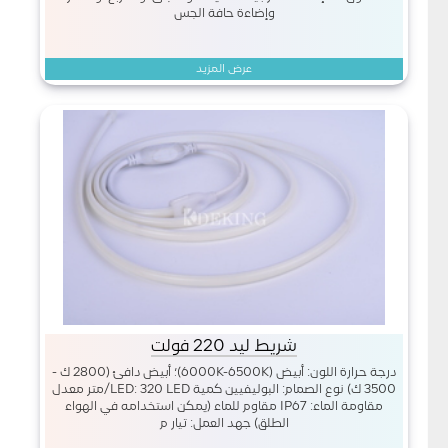
وإضاءة حافة الجس
عرض المزيد
شريط ليد 220 فولت
درجة حرارة اللون: أبيض (6000K-6500K)؛ أبيض دافئ (2800 ك -
3500 ك) نوع الصمام: البوليفيين كمية LED: 320 LED/متر معدل
مقاومة الماء: IP67 مقاوم للماء (يمكن استخدامه في الهواء
الطلق) جهد العمل: تيار م