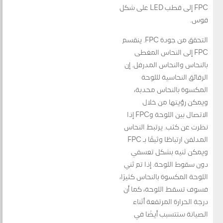
FPC إلى قطب LED على شكل
قوس.
التحقق من جودة FPC. ينقسم
FPC إلى النحاس المغطى
بالنحاس والنحاس المدرفل. إن
الرقائق النحاسية لللوحة
المكسوة بالنحاس محدبة،
ويمكن رؤيتها من خلال
الاتصال بين اللوحة وFPC إذا
نظرت عن كثب. يرتبط النحاس
المدلفن ارتباطًا وثيقًا بـ FPC
ويمكن ثنيه بشكل تعسفي
دون سقوط اللوحة. إذا تم ثني
اللوحة المكسوة بالنحاس كثيرًا،
فسوف تسقط اللوحة، كما أن
درجة الحرارة المرتفعة أثناء
الصيانة ستتسبب أيضًا في