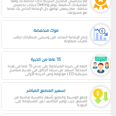
قم بتخصيص مصابيح الشريط LED الخاصة بك وفقا
لتفضيلاتك الدقيقة. يوفر DeKing خيارات تخصيص
شاملة ، مما يضمن توافق حل الإضاءة الخاص بك تماما
مع مشروعك.
موك منخفضة
إنتاج الإضاءة الصاعد مرن وسيلبي متطلباتك لطلب
كميات متفاوتة
15 عاما من الخبرة
الثقة في خبرتنا المتراكمة على مدى 15 عاما في هذه
الصناعة. استفد من سجلنا الحافل في تقديم مصابيح
شريطية LED موثوقة ومن الدرجة الأولى
تسعير المصنع المباشر
قطع الوسيط والتمتع بأسعار تنافسية مباشرة من
المصنع. جرب توفير التكاليف دون المساومة على
الجودة.