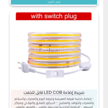
عرض المزيد
شريط إضاءة LED COB قابل للخفت
• إضاءة داخلية لغرفة المعيشة وغرفة النوم والممرات والسلالم
والممرات والنوافذ والمطبخ. • الديكور للفنادق والنوادي ومراكز
التسوق. • الإضاءة الخارجية للحديقة، والمبنى، والمربع، والممر،