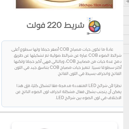
شريط 220 فولت
عادةً ما تكون حبات مصباح COB أصغر حجمًا ولها سطوع أعلى.
شرائط الضوء COB عبارة عن شرائط ضوئية تم تشكيلها عن طريق
دمج عدة حبات من مصابيح COB، وبالتالي فهي أكبر حجمًا ولكنها
أكثر سطوعًا نسبيًا. تتميز حبات مصباح COB بتناسق جيد في اللون
الفاتح وانحراف بسيط في اللون الفاتح.
نظرًا لأن شرائح LED المتعددة مدمجة معًا لتشكل كليًا، فإن هذا
يمكن أن يتجنب بشكل فعال مشكلة انحراف لون الضوء الناتج عن
الاختلاف في لون الضوء بين شرائح LED.