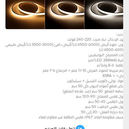
تحديد:
جهد الإدخال: تيار متردد 220-240 فولت
اللون: ضوء أبيض (6000-6500 ك)/أبيض دافئ (3000-3500 ك)/أبيض طبيعي
(4000-4500 ك)
حبات المصباح: البوليفيين
كمية LED: 288leds/متر
الطاقة: 6-8 واط/م
حجم شريط الضوء: العرض 10-11 ملم × الارتفاع 6-7 ملم
كري> = 85RA
المواد: بولي كلوريد الفينيل + سيليكون
يمكن قطع أضواء النيون كل 50 سم
مسافة القطع: 50 سم (عند علامة القطع)
طول قابس المفتاح: 90-100 سم
طول القابس: 45-50 سم
طول قابس الخافت: 50 سم
درجة حرارة العمل: -20 إلى 50
تصنيف مقاومة الماء: IP67، قابس الطاقة غير مقاوم للماء.