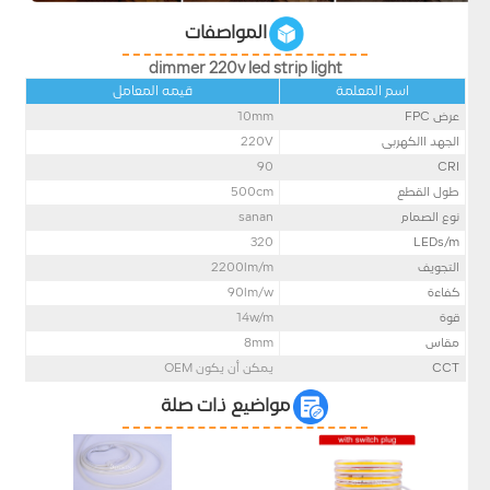
المواصفات
dimmer 220v led strip light
اسم المعلمة
قيمه المعامل
عرض FPC
mm
10
الجهد االكهربى
220V
90
CRI
طول القطع
500cm
نوع الصمام
sanan
320
LEDs/m
التجويف
lm/m
2200
كفاءة
lm/w
90
قوة
w/m
14
مقاس
mm
8
CCT
يمكن أن يكون OEM
مواضيع ذات صلة