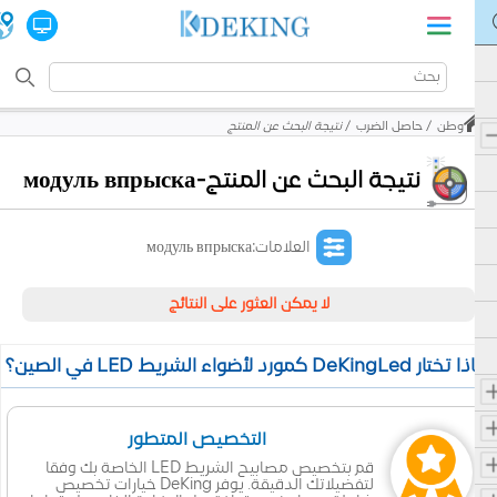
وطن
حاصل الضرب
نتيجة البحث عن المنتج
نتيجة البحث عن المنتج-модуль впрыска
العلامات:модуль впрыска
لا يمكن العثور على النتائج
 تختار DeKingLed كمورد لأضواء الشريط LED في الصين؟
التخصيص المتطور
قم بتخصيص مصابيح الشريط LED الخاصة بك وفقا
لتفضيلاتك الدقيقة. يوفر DeKing خيارات تخصيص