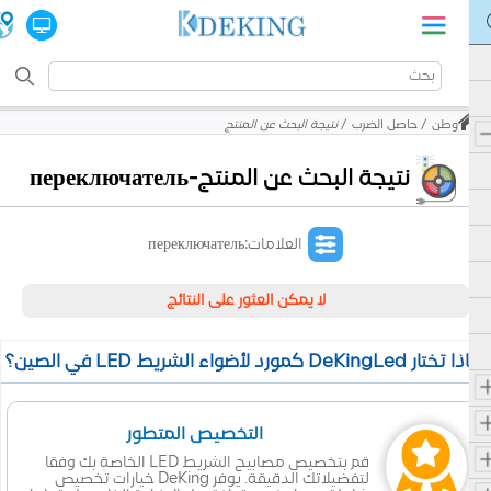
وطن
حاصل الضرب
نتيجة البحث عن المنتج
نتيجة البحث عن المنتج-переключатель
العلامات:переключатель
لا يمكن العثور على النتائج
 تختار DeKingLed كمورد لأضواء الشريط LED في الصين؟
التخصيص المتطور
قم بتخصيص مصابيح الشريط LED الخاصة بك وفقا
لتفضيلاتك الدقيقة. يوفر DeKing خيارات تخصيص