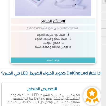
تحكم الصمام
ملحقات المنتج التي تقودها
/
تحكم الصمام
1. اضبط لون شريط الضوء
2. اضبط سطوع شريط الضوء
3. مفتاح التوقيت
5. توفير الطاقة وحماية البيئة
عرض المزيد
 تختار DeKingLed كمورد لأضواء الشريط LED في الصين؟
التخصيص المتطور
قم بتخصيص مصابيح الشريط LED الخاصة بك وفقا
لتفضيلاتك الدقيقة. يوفر DeKing خيارات تخصيص
شاملة ، مما يضمن توافق حل الإضاءة الخاص بك تماما
مع مشروعك.