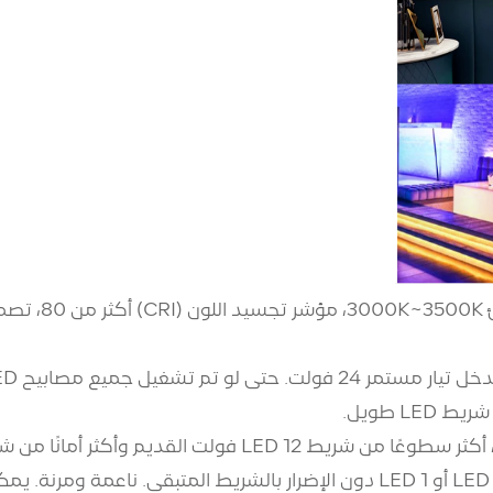
L طويل.