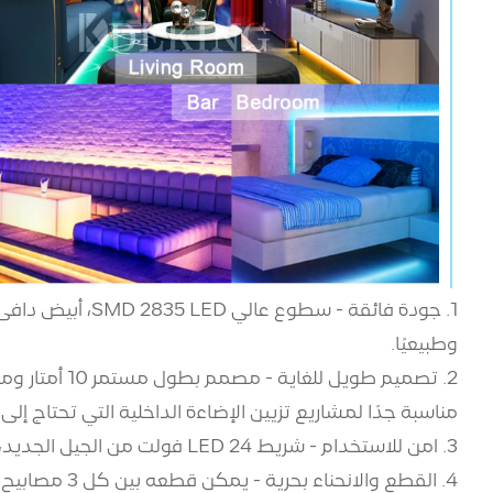
وطبيعيًا.
مناسبة جدًا لمشاريع تزيين الإضاءة الداخلية التي تحتاج إلى شريط ED
3. آمن للاستخدام - شريط LED 24 فولت من الجيل الجديد، أكثر سطوعًا من شريط LED 12 فولت القديم وأكثر أمانًا من شريط LED 110 فولت. ملموس للأطفال.
4. القطع والانحناء بحرية - يمكن قطعه بين كل 3 مصابيح LED أو 1 LED دون الإضرار بالشريط المتبقي. ناعمة ومرنة. يمكنك قصه بأي طول وثنيه بأي شكل لتلبية متطلباتك.