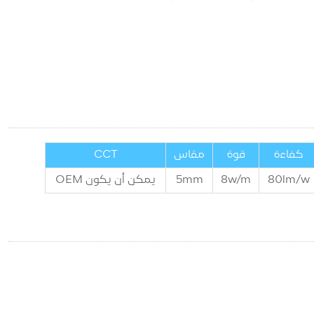
كفاءة
قوة
مقاس
CCT
lm/w
80
w/m
8
mm
5
يمكن أن يكون OEM