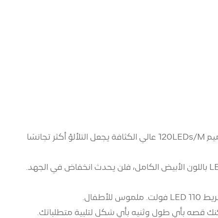
1. جودة فائقة - سطوع عالي SMD 2835 LED، أبيض دافئ 3000K~3500K، مؤشر تجسيد اللون (CRI) أكثر من 80، تصميم 120LEDs/M عالي الكثافة يجعل التلألؤ أكثر تجانسًا
2. تصميم طويل للغاية - مصمم بطول مستمر 10 أمتار ومدخل تيار مستمر 24 فولت. حتى لو تم تشغيل جميع مصابيح LED باللون الأبيض الكامل، فلن يحدث انخفاض في الجهد.