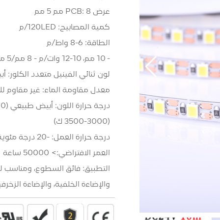
عرض PCB: 8 مم 5 مم
كمية المصابيح: 120LED/م
الطاقة: 6-8 واط/م
- 10 مم، 10-12 وات/م - 8 مم/5 مم (20-22 لومن/LED)
لون ثنائي الفينيل متعدد الكلور: 
معدل مقاومة الماء: غير مقاوم للماء 0
(3000-3500 ك)
درجة حرارة العمل: -20 درجة مئوية إلى 60 درجة مئوية
العمر الافتراضي:> 50000 ساعة
التطبيق: فائق السطوع، ومناسب ل
والإضاءة الخلفية، والإضاءة الزخرفي