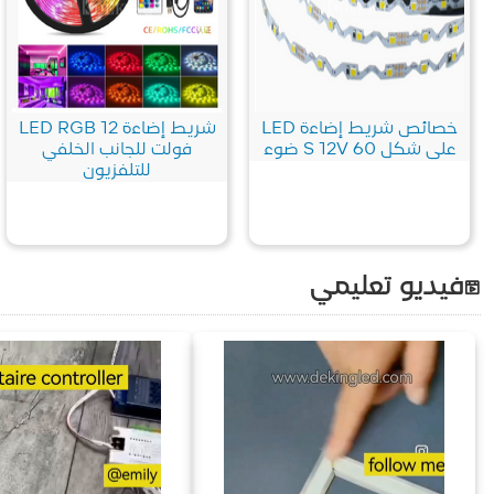
خصائص شريط إضاءة LED
شريط إضاءة LED RGB 12
على شكل S 12V 60 ضوء
فولت للجانب الخلفي
للتلفزيون
فيديو تعليمي