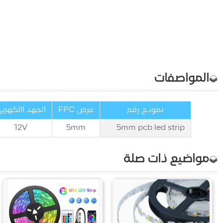
المواصفات
نموذج رقم
عرض FPC
الجهد االكهرب
12V
5
mm
5mm pcb led strip
مواضيع ذات صلة