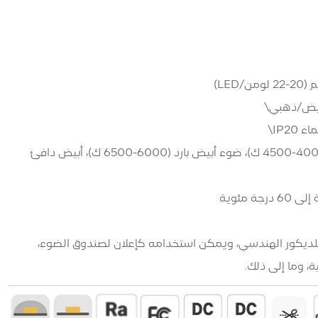
أبيض/ذهبي\
IP2\
درجة حرارة اللون: أبيض طبيعي (4000-4500 ك)، ضوء أبيض بارد (6000-6500 ك)، أبيض دافئ
لديكور الهندسي، ويمكن استخدامه كإعلان لصندوق الضوء،
ة، وما إلى ذلك.