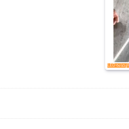
اءة LED