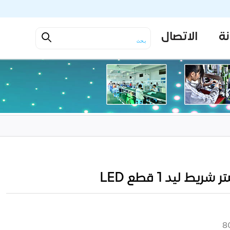
نة
الاتصال