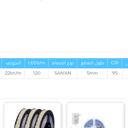
ى
CRI
طول القطع
نوع الصمام
LEDs/m
التجويف
22
lm/m
120
SAN'AN
5mm
95