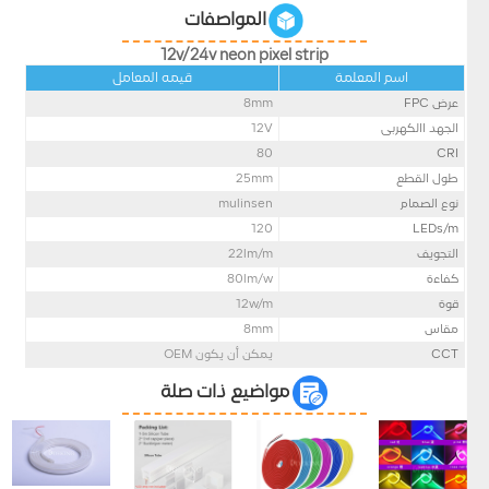
المواصفات
12v/24v neon pixel strip
اسم المعلمة
قيمه المعامل
عرض FPC
mm
8
الجهد االكهربى
12V
80
CRI
طول القطع
25mm
نوع الصمام
mulinsen
120
LEDs/m
التجويف
lm/m
22
كفاءة
lm/w
80
قوة
w/m
12
مقاس
mm
8
CCT
يمكن أن يكون OEM
مواضيع ذات صلة