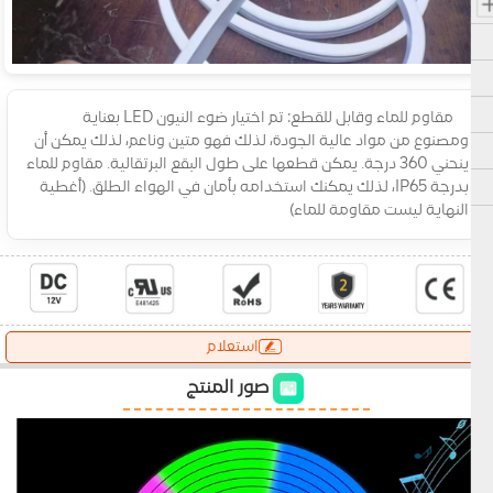
مقاوم للماء وقابل للقطع: تم اختيار ضوء النيون LED بعناية
ومصنوع من مواد عالية الجودة، لذلك فهو متين وناعم، لذلك يمكن أن
ينحني 360 درجة. يمكن قطعها على طول البقع البرتقالية. مقاوم للماء
بدرجة IP65، لذلك يمكنك استخدامه بأمان في الهواء الطلق. (أغطية
النهاية ليست مقاومة للماء)
استعلام
صور المنتج