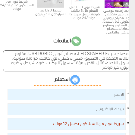
شريط نيون من
السيليكون 12 فولت/24
شريط نيون LED قابل
فولت
شريط LED من
ريط إضاءة نيوفيلي
للقطع كل 3 ثنائيات
السيليكون النقي نيون
LED مرن منخفض
ضوئية، يعمل بجهد 12
لجهد، مصباح نيوفيلي
فولت/24 فولت
ليكوني قابل للتعديل
لى السطوع ومقاوم
للماء للاستخدام
الداخلي والخارجي
العلامات
مصباح شريط LED SPAHER، مصباح أنبوبي USB RGBIC، مقاوم
للماء، التحكم في التطبيق، مضيء خطي، لون خافت، مزامنة صوتية،
سهل الانحناء، قابل للقص، مؤقت، سهل التركيب، ضوء شريطي، ضوء
نيون، غير مباشر
استعلم
*
*
*