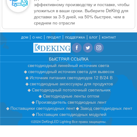
эффективному производству и поставке, чтобы
уложиться в ваши сроки. Выберите DeKing для
доставки за 3-5 дней, на 50% быстрее, чем в
среднем по отрасли
ДОМ
О НАС
ПРОДУКТ
ПОДДЕРЖКА
БЛОГ
КОНТАКТ
БЫСТРАЯ ССЫЛКА
светодиодный линейный источник света
светодиодный источник света для вывесок
Источник питания светодиодов 12 В/24 В
светодиодные аксессуары для продуктов
Светодиодный потолочный светильник
Светодиодные ленты оптом
Производитель светодиодных лент
Поставщики светодиодных лент
Завод светодиодных лент
Поставщик светодиодных модулей
©2024 DeKingLED Lighting Все права защищены.