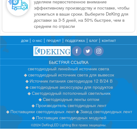
уделяем первостепенное внимание
эффективному производству и поставке, чтобы
уложиться в ваши сроки. Выберите DeKing для
доставки за 3-5 дней, на 50% быстрее, чем в
среднем по отрасли
ДОМ
О НАС
ПРОДУКТ
ПОДДЕРЖКА
БЛОГ
КОНТАКТ
БЫСТРАЯ ССЫЛКА
светодиодный линейный источник света
светодиодный источник света для вывесок
Источник питания светодиодов 12 В/24 В
светодиодные аксессуары для продуктов
Светодиодный потолочный светильник
Светодиодные ленты оптом
Производитель светодиодных лент
Поставщики светодиодных лент
Завод светодиодных лент
Поставщик светодиодных модулей
©2024 DeKingLED Lighting Все права защищены.