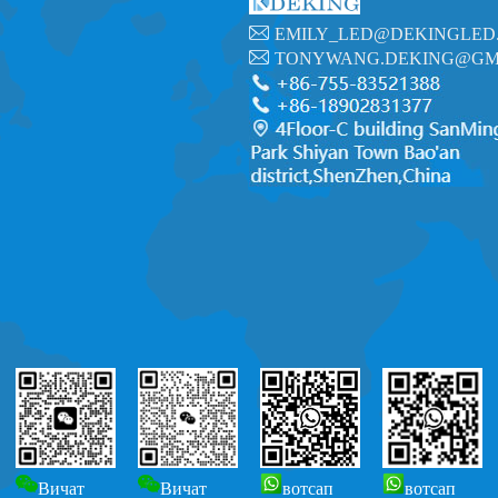
EMILY_LED@DEKINGLED
TONYWANG.DEKING@GM
Вичат
Вичат
вотсап
вотсап