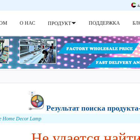
ة
ОМ
О НАС
ПОДДЕРЖКА
БЛ
ПРОДУКТ
Результат поиска продукт
e Home Decor Lamp
Не удается найт