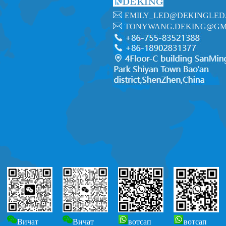
EMILY_LED@DEKINGLED
TONYWANG.DEKING@GM
Вичат
Вичат
вотсап
вотсап