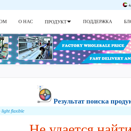
ة
ОМ
О НАС
ПОДДЕРЖКА
БЛ
ПРОДУКТ
Результат поиска продукта
light flaxible
Не удается найт