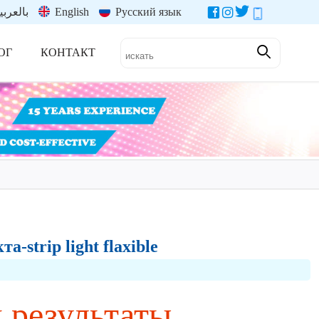
بالعربي
English
Русский язык
ОГ
КОНТАКТ
-strip light flaxible
и результаты