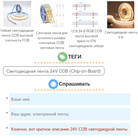
Гибкая светодиодная
12 В 24 В RGB COB
Светодиодная лента
Световая лента для
лента COB высокой
лента высокой
5 В
кухонного шкафа,
плотности FOB
яркости 576
сенсорная COB-
светодиодов/м гибкая
световая лента
ТЕГИ
Светодиодная лента 24V COB (Chip-on-Board)
Спрашивать
*
*
*