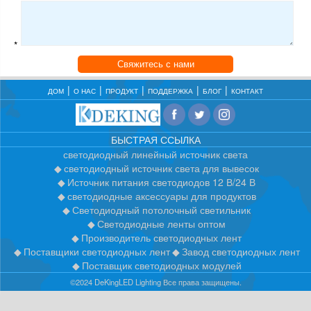
*
Свяжитесь с нами
ДОМ
О НАС
ПРОДУКТ
ПОДДЕРЖКА
БЛОГ
КОНТАКТ
БЫСТРАЯ ССЫЛКА
светодиодный линейный источник света
светодиодный источник света для вывесок
Источник питания светодиодов 12 В/24 В
светодиодные аксессуары для продуктов
Светодиодный потолочный светильник
Светодиодные ленты оптом
Производитель светодиодных лент
Поставщики светодиодных лент
Завод светодиодных лент
Поставщик светодиодных модулей
©2024 DeKingLED Lighting Все права защищены.