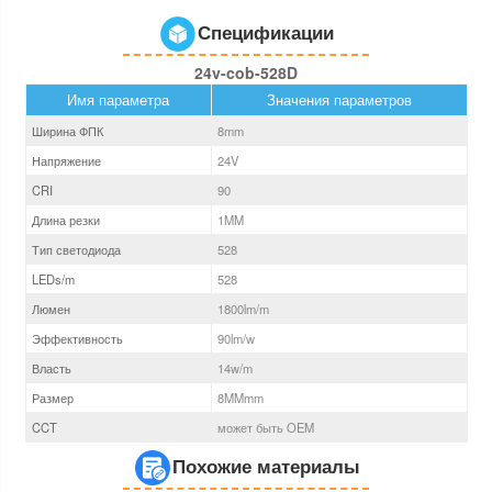
Спецификации
24v-cob-528D
Имя параметра
Значения параметров
Ширина ФПК
8
mm
Напряжение
24V
CRI
90
Длина резки
1MM
Тип светодиода
528
LEDs/m
528
Люмен
1800
lm/m
Эффективность
90
lm/w
Власть
14
w/m
Размер
8MM
mm
CCT
может быть OEM
Похожие материалы