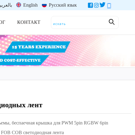
بالعربي
English
Русский язык
ОГ
КОНТАКТ
диодных лент
зъемы, беспаечная крышка для PWM 5pin RGBW 6pin
 FOB COB светодиодная лента