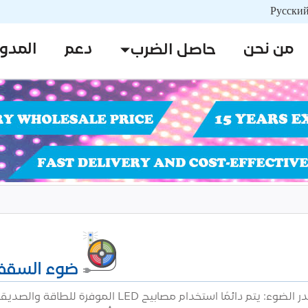
من نحن
دعم
المدو
حاصل الضرب
ضوء السقف D
استخدام مصدر الضوء: يتم دائمًا استخدا