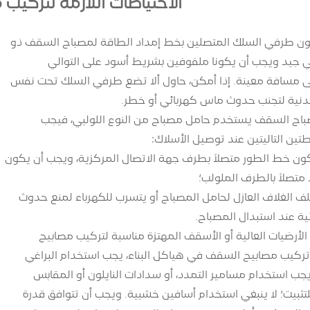
الاحتياطات اللازمة لتركي
كون طرفي السلك المتصلين بخط إمداد الطاقة لمصباح السقف ذو
ي جيد ويجب أن يكونا ملفوفين بشريط أسود على التوالي
 مسافة معينة. إذا أمكن، حاول ألا تضع طرفي السلك تحت نفس
دنية لتجنب حدوث ماس كهربائي أو خطر.
مصباح السقف يستخدم حامل مصباح من النوع اللولبي، فيجب
ين التاليتين عند توصيل الأسلاك:
يكون خط الطور متصلاً بطرف جهة الاتصال المركزية، ويجب أن يكون
متصلاً بالطرف الملولب؛
 يتلف الغلاف العازل لحامل المصباح أو يتسرب للكهرباء لمنع حدوث
ة عند استبدال المصباح.
 الأرضيات العالية أو الأسقف المهتزة مناسبة لتركيب مصابيح
ركيب مصابيح السقف في هياكل البناء، يجب استخدام البراغي
جب استخدام مسامير التمدد، أو سدادات النايلون أو المقابس
لتثبيت؛ لا ينبغي استخدام أسافين خشبية. ويجب أن تتوافق قدرة