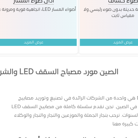
ضوء كشاف
أدى ضوء المسار
ة حديثة بدون ضوء رئيسي ولا
أضواء المسار LED، اتجاهية قوية ومرونة عالية
مقياس ثابت
عرض المزيد
عرض المزيد
الصين مورد مصباح السقف LED والشركة المصنعة-DEKINGLED
DeKingLED هي واحدة من الشركات الرائدة في تصنيع وتوريد مصابيح
السقف LED في الصين. نحن نقدم سلسلة كاملة من مصابيح السقف LED
لسنوات. نرحب بتجار الجملة والموزعين والتجار والتجار والوكلاء
 كبيرة معنا