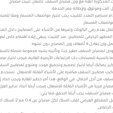
ت المذكورة أعلاه مع وزن مصباح السقف. لضمان تثبيت مصباح
ابت وموثوق، ولإطالة عمر الخدمة.
دام مسامير التمدد للتثبيت، يجب اختيار مواصفات المسمار وفقًا للمت
مواصفات المسمار.
أطفال بعدم رمي البالونات وغيرها من الأشياء على المصابيح داخل ا
ى المظهر الزخرفي للمصابيح. عند التثبيت، ينبغي إيلاء اهتمام خاص ل
 أضعاف وزن المصباح دون تشوه.
لخلوص لمصباح السقف صغير جدًا، وتأثيره يشبه مجموعة متصلة بالسقف
ما بالنسبة للمساحات ذات الارتفاعات الأرضية العالية، فيجب اختيار 
بر، يمكنك أيضًا اختيار تصميم وتجميع موحد ومتنوع لمصابيح السقف، مما
تركيب مصابيح السقف مباشرة على الأشياء القابلة للاشتعال. تستخدم
ف من أجل الجمال. في الواقع، هذا أمر خطير للغاية ويجب اتخاذ إجرا
 قريبًا من الأشياء القابلة للاشتعال، فيجب أيضًا اتخاذ تدابير العزل 
 الرصاص.