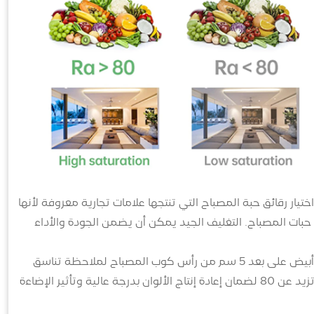
مصباح هي جوهر مصابيح السقف LED. من الضروري اختيار رقائق حبة المصباح التي تنتجها علامات تجارية معروفة لأنها
ف حبات المصباح. التغليف الجيد يمكن أن يضمن الجودة والأداء
السطوع وتجسيد اللون: للتحقق من ثبات سطوع مصابيح LED، يمكنك وضع ورق أبيض على بعد 5 سم من رأس كوب المصباح لملاحظة تناسق
لون الضوء. وفي الوقت نفسه، اختر مصابيح ذات قيمة CRI (مؤشر تجسيد اللون) تزيد عن 80 لضمان إعادة إنتاج الألوان بدرجة عالية وتأثير الإضاءة