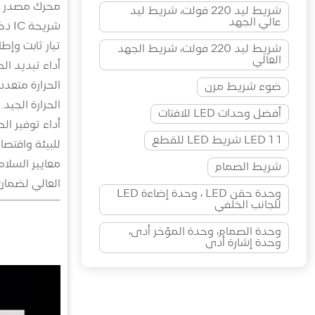
محرك مصدر ال
شريط ليد 220 فولت، شريط ليد
عالي الجهد
شري
تيار ثابت وإط
شريط ليد 220 فولت، شريط الجهد
العالي
الحرارة متعد
ضوء شريط مرن
الحرارة الجيد.
أفضل وحدات LED للافتات
أداء توفير ا
1 LED 1 شريط LED للقطع
للبيئة واقتصا
معايير السلا
شريط الصمام
العالي لضمان 
وحدة حقن LED ، وحدة إضاءة LED
للجانب الخلفي
وحدة الصمام، وحدة المؤخر أدى،
وحدة إشارة أدى