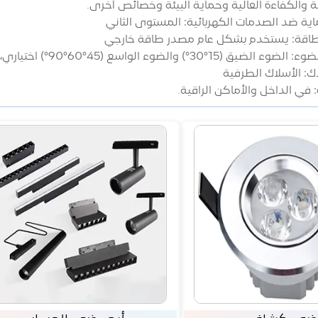
ة والكفاءة العالية وحماية البيئة وخصائص أخرى.
ة ضد الصدمات الكهربائية: المستوى الثاني
طاقة: يستخدم بشكل عام مصدر طاقة خارجي
وء الواسع (45°60°90°) اختياري، ويتعلق بشكل أساسي بزاوية العدسة المحددة
ك: الأسلاك الطرفية
 في الداخل والأماكن الراقية.