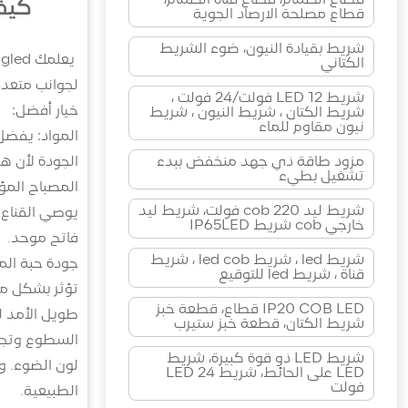
قطاع الصمام، قطاع قناة الصمام،
كيف
قطاع مصلحة الارصاد الجوية
شريط بقيادة النيون، ضوء الشريط
الكتاني
لجوانب متعدد
شريط LED 12 فولت/24 فولت ،
خيار أفضل:
شريط الكتان ، شريط النيون ، شريط
نيون مقاوم للماء
المواد: يفضل
الجودة لأن ه
مزود طاقة ذي جهد منخفض ببدء
تشغيل بطيء
المصباح المؤ
شريط ليد cob 220 فولت، شريط ليد
يوصي القناع ب
خارجي cob شريط IP65LED
فاتح موحد.
شريط led ، شريط led cob ، شريط
قناة ، شريط led للتوقيع
تؤثر بشكل مبا
IP20 COB LED قطاع، قطعة خبز
طويل الأمد ل
شريط الكتان، قطعة خبز ستيرب
شريط LED ذو قوة كبيرة، شريط
LED على الحائط، شريط LED 24
فولت
الطبيعية.