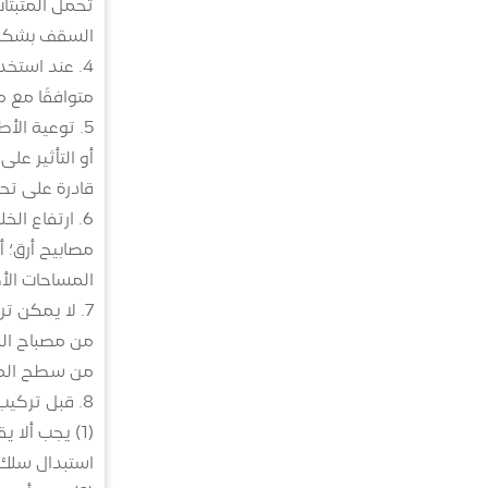
تحمل المثبتا
السقف بشكل ث
4. عند استخ
متوافقًا مع 
5. توعية ال
أو التأثير عل
قادرة على تحمل وزن يعادل 4
6. ارتفاع ا
مصابيح أرق؛ أ
المساحات الأك
7. لا يمكن 
من مصباح السق
من سطح المصباح
8. قبل تركيب مصباح السقف، يجب أيضًا التحقق مما يلي:
استبدال سلك