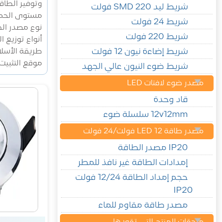
وتوفير الطاق
شريط ليد SMD 220 فولت
مستوى الحماي
شريط 24 فولت
نوع مصدر ال
شريط 220 فولت
أنواع توزيع الضوء: الضوء الضيق (15°30°) والض
طريقة الأسلا
شريط إضاءة نيون 12 فولت
موقع التثبيت:
شريط ضوء النيون عالي الجهد
مصدر ضوء لافتات LED
قاد وحدة
12v12mm سلسلة ضوء
مصدر طاقة LED 12 فولت/24 فولت
IP20 مصدر الطاقة
إمدادات الطاقة غير نافذ للمطر
حجم إمداد الطاقة 12/24 فولت
IP20
مصدر طاقة مقاوم للماء