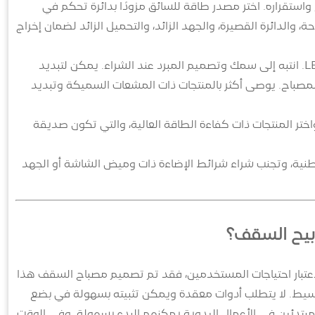
ستقراره. اختر مصدر طاقة للسائق مزودًا بدائرة تحكم في
توحة، والدائرة القصيرة، والجهد الزائد، والتحميل الزائد لضمان إخراج
أداء تبديد الحرارة: التصميم الجيد لتبديد الحرارة هو المفتاح لطول عمر مصابيح LED. انتبه إلى سمك وتصميم المبرد عند الشراء. يمكن لتبديد
لمصباح. يوصى أكثر بالمنتجات ذات المشعات السميكة وتبديد
ختر المنتجات ذات كفاءة الطاقة العالية، والتي تكون صديقة
لوطنية، وتجنب شراء شرائط الإضاءة ذات وميض الشاشة أو الجهد
بيح السقف؟
اعتبار احتياجات المستخدمين، فقد تم تصميم مصباح السقف هذا
يط. لا يتطلب أدوات معقدة ويمكن تثبيته بسهولة في بضع
بتدئين في الأعمال اليدوية يمكنهم البدء بسهولة. وفي الوقت