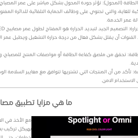
طاقة (المحول): تؤثر جودة المحول بشكل مباشر على عمر المصباح وا
حة IC ذكية للغاية، والتي تحتوي على وظائف الحماية التلقائية للدائرة المف
الة عمر الخدمة.
د القنوات أن يقلل بشكل فعال من درجة حرارة التشغيل ويطيل عمر ا
لطاقة: تحقق من ملصق كفاءة الطاقة أو مواصفات المنتج للمصباح، وا
دية.
مة: تأكد من أن المنتجات التي تشتريها تتوافق مع معايير السلامة ا
الاستخدام الآمن.
ما هي مزايا تطبيق مصا
مع الأخذ في ال
بهيكل تركيب بس
خطوات. حتى الم