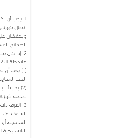
1. يجب أن ي
اتصال كهربائ
ويحفظان على
الصفائح المع
2. إذا كان 
ملاحظة النقطت
(1) يجب أن 
الخط المحايد 
(2) يجب ألا
صدمة كهربائي
3. الغرف ذات
السقف. عند ت
المدمجة، أو ي
البلاستيكية ل