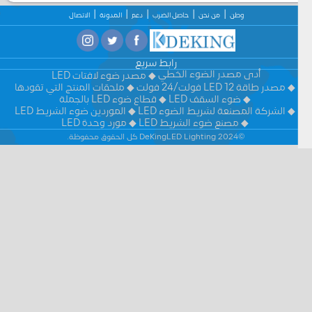
وطن
من نحن
حاصل الضرب
دعم
المدونة
الاتصال
رابط سريع
أدى مصدر الضوء الخطي
مصدر ضوء لافتات LED
مصدر طاقة LED 12 فولت/24 فولت
ملحقات المنتج التي تقودها
ضوء السقف LED
قطاع ضوء LED بالجملة
الشركة المصنعة لشريط الضوء LED
الموردين ضوء الشريط LED
مصنع ضوء الشريط LED
مورد وحدة LED
©2024 DeKingLED Lighting كل الحقوق محفوظة.