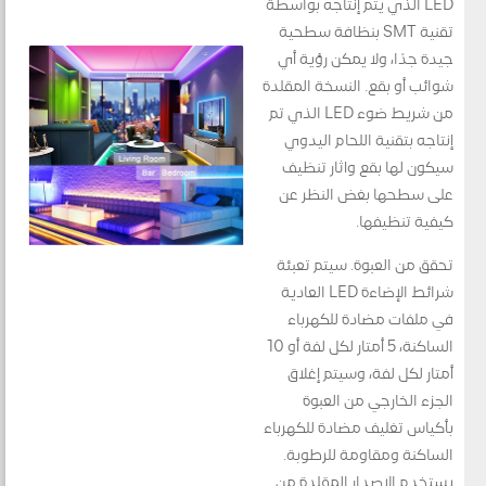
LED الذي يتم إنتاجه بواسطة
تقنية SMT بنظافة سطحية
جيدة جدًا، ولا يمكن رؤية أي
شوائب أو بقع. النسخة المقلدة
من شريط ضوء LED الذي تم
إنتاجه بتقنية اللحام اليدوي
سيكون لها بقع وآثار تنظيف
على سطحها بغض النظر عن
كيفية تنظيفها.
تحقق من العبوة. سيتم تعبئة
شرائط الإضاءة LED العادية
في ملفات مضادة للكهرباء
الساكنة، 5 أمتار لكل لفة أو 10
أمتار لكل لفة، وسيتم إغلاق
الجزء الخارجي من العبوة
بأكياس تغليف مضادة للكهرباء
الساكنة ومقاومة للرطوبة.
يستخدم الإصدار المقلدة من