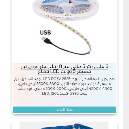
3 مللي متر 5 مللي متر 8 مللي متر عرض تيار
مستمر 5 فولت LED قطاع
تخصيص: -اسم العنصر: شريط LED DC5V 2835 -جهد التشغيل: تيار
مستمر 5 فولت -درجة حرارة اللون: 3000-3500K أبيض دافئ،
4000-4500K أبيض طبيعي، 6000-6500K أبيض -نوع سمد:
سمد 2835 -كمية LED: 120L
عرض المزيد