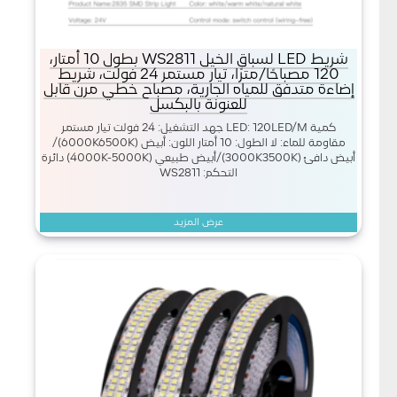
شريط LED لسباق الخيل WS2811 بطول 10 أمتار،
120 مصباحًا/مترًا، تيار مستمر 24 فولت، شريط
إضاءة متدفق للمياه الجارية، مصباح خطي مرن قابل
للعنونة بالبكسل
كمية LED: 120LED/M جهد التشغيل: 24 فولت تيار مستمر
مقاومة للماء: لا الطول: 10 أمتار اللون: أبيض (6000K6500K)/
أبيض دافئ (3000K3500K)/أبيض طبيعي (4000K-5000K) دائرة
التحكم: WS2811
عرض المزيد