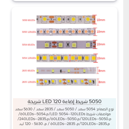
5050 شريط إضاءة LED 120 شريحة
نوع الصمام: 5054 سمد / 5050 سمد / 2835 سمد / 5630 سمد
مواصفات شريط LED: 5054--120LEDs/م،5054--60LEDs/
م،5050--120LEDs/م،5050--60LEDs/م،2835--240LEDs/
م،2835--120LEDs/م، 2835--60LEDs / م، 5630 - 120 ليد