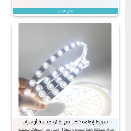
عرض المزيد
شريط إضاءة LED مع رقائق عدسة أوسرام
ميزة: منطقة باعثة للضوء واسعة 11 مللي متر. استهلاك منخفض