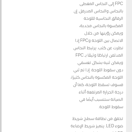
FPC إلى النحاس المغطى
بالنحاس والنحاس المدرفل. إن
الرقائق النحاسية لللوحة
المكسوة بالنحاس محدبة،
ويمكن رؤيتها من خلال
الاتصال بين اللوحة وFPC إذا
نظرت عن كثب. يرتبط النحاس
المدلفن ارتباطًا وثيقًا بـ FPC
ويمكن ثنيه بشكل تعسفي
دون سقوط اللوحة. إذا تم ثني
اللوحة المكسوة بالنحاس كثيرًا،
فسوف تسقط اللوحة، كما أن
درجة الحرارة المرتفعة أثناء
الصيانة ستتسبب أيضًا في
سقوط اللوحة.
تحقق من نظافة سطح شريط
ضوء LED. يتميز شريط الإضاءة