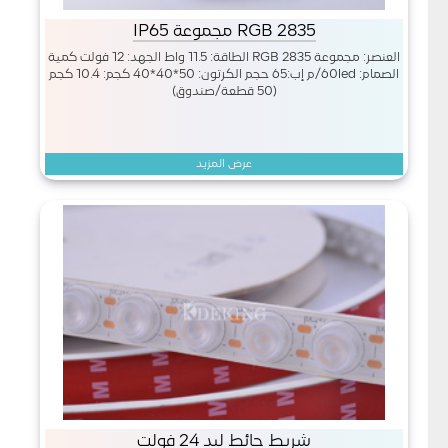
2835 RGB مجموعة IP65
العنصر: مجموعة 2835 RGB الطاقة: 11.5 واط الجهد: 12 فولت كمية
الصمام: 60led/م إب:65 حجم الكرتون: 50*40*40 كجم: 10.4 كجم
(50 قطعة/صندوق)
عرض المزيد
شريط حائط ليد 24 فولت