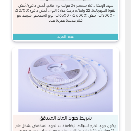
جهد الإدخال: تيار مستمر 24 فولت لون فاتح: أبيض دافئ/أبيض
القوة الكهربائية: 22 واط/م درجة حرارة اللون: أبيض دافئ (2700 ك
- 3000 ك) أبيض (6000 ك - 6500 ك) نوع المصابيح: شريط مع
فلتر عدسة بصرية عدد
عرض المزيد
شريط ضوء الماء المتدفق
يكون جهد الخرج لشرائط الإضاءة ذات الجهد المنخفض بشكل عام
12 فولت أو 24 فولت، وذلك باستخدام معدات ذات جهد منخفض،