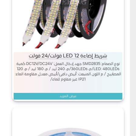
شريط إضاءة LED 12 فولت/24 فولت
نوع الصمام: SMD2835 جهد إدخال العمل: DC12V/DC24V كمية
LED: 480LEDs/م، 360LEDs/م، 240 ليد / م، 180 ليد / م، 120
المصابيح / م اللون المنبعث: أبيض دافئ/أبيض معدل مقاومة الماء:
IP21 غير مقاوم للماء/
عرض المزيد