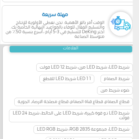
مهلة سريعة
الوقت أمر بالغ الأهمية. نحن نعطي الأولوية للإنتاج
والتسليم الفعال للوفاء بالمواعيد النهائية الخاصة بك.
اختر DeKing للتسليم في 3-5 أيام ، أسرع بنسبة 50٪ من
متوسط الصناعة
العلامات
شريط LED، شريط LED مرن، شريط LED 12 فولت
شريط الصمام
1 LED 1 شريط LED للقطع
ضوء شريط مرن
قطاع الصمام، قطاع قناة الصمام، قطاع مصلحة الارصاد الجوية
شريط LED ذو قوة كبيرة، شريط LED على الحائط، شريط LED 24
فولت
شريط LED، مجموعة RGB 2835، شريط LED RGB