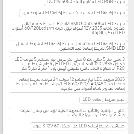
شريط LED RGB مقاوم للماء 5050 DC12V
شريط إضاءة LED مع عدسة، شريط إضاءة LED، شريط مرن
شريط LED 5M SMD 5050، 5054 LED شريط صمام ثنائي
مقاوم للماء، 12V 2835 أضواء نيون مرنة 60/120Leds/m، أضواء
LED لديكور الغرفة
شريط إضاءة LED مع تشغيل، شريط إضاءة LED، شريط تشغيل
SMD LED، شريط إضاءة قيد التشغيل
3 مللي متر 5 مللي متر 8 مللي متر عرض تيار مستمر 5 فولت LED
قطاع ، 2835 120 المصابيح/م 1 LED لكل قطع شريط مرن ،
IP20 لا مقاوم للماء دافئ طبيعي أبيض بارد 1 متر 2 متر 5 متر
2835 شريط LED تيار مستمر 12 فولت 24 فولت، شريط إضاءة
Led 5 متر 60/120/240/480 LEDs/م شريط Led مرن، شريط
إضاءة مقاوم للماء أضواء حبل خارجية
عيب_شريط_إضاءة_LED
الألوان الزاهية والتأثيرات البصرية الغنية تزيد من جمال الغرفة
ورشاقتها، كما أنها سهلة التركيب.
خصائص شريط إضاءة LED على شكل S 12V 60 ضوء