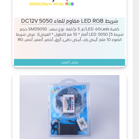
شريط LED RGB مقاوم للماء 5050 DC12V
كمية LED: 60Leds/م، 5 م/لفة. نوع سمد: SMD5050 حجم
شريط LED: 5050 [5 أمتار * 10 مم (الطول * العرض)). عرض شريط
الضوء 10 ملم: أبيض بارد، أبيض دافئ، أزرق، أخضر، أصفر، أحمر، RG
عرض المزيد