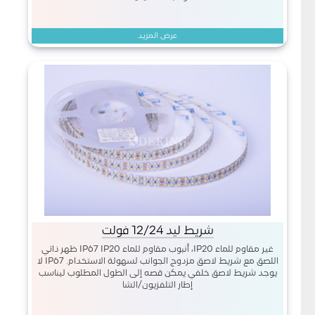
عرض المزيد
شريط ليد 12/24 فولت
غير مقاوم للماء IP20، أنبوب مقاوم للماء IP67 IP20 ظهر ذاتي
اللصق مع شريط لاصق مزدوج الجوانب لسهولة الاستخدام. IP67 لا
يوجد شريط لاصق خلفي يمكن قصه إلى الطول المطلوب ليناسب
إطار التلفزيون/الشا