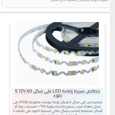
خصائص شريط إضاءة LED على شكل S 12V 60
ضوء
تصميم مرن على شكل S هيكل لوحة دبوسات مطبوعة (PCB) على
شكل زигزاگ فريد، يسمح بالانحناء بزاوية 90°+ لمنحنيات، زوايا أو
أشكال مخصصة (مناسب بشكل مثالي لتسليط الضوء على اللافتات/