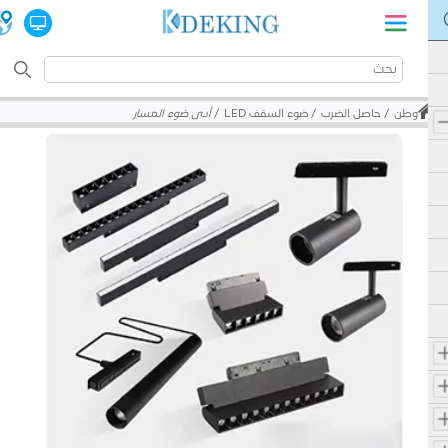
وطن
حاصل الضرب
ضوء السقف LED
أدى ضوء المسار