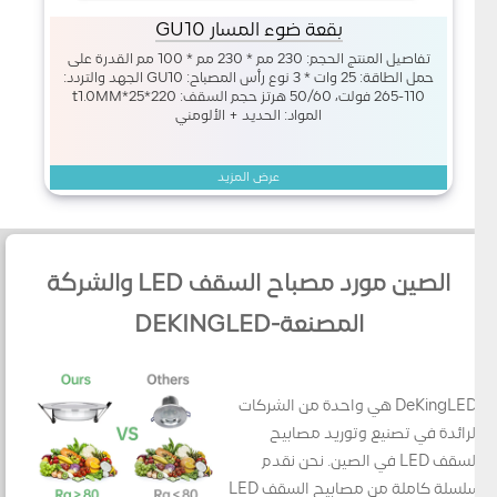
بقعة ضوء المسار GU10
تفاصيل المنتج الحجم: 230 مم * 230 مم * 100 مم القدرة على
حمل الطاقة: 25 وات * 3 نوع رأس المصباح: GU10 الجهد والتردد:
110-265 فولت، 50/60 هرتز حجم السقف: 220*25*t1.0MM
المواد: الحديد + الألومني
عرض المزيد
الصين مورد مصباح السقف LED والشركة
المصنعة-DEKINGLED
DeKingLED هي واحدة من الشركات
الرائدة في تصنيع وتوريد مصابيح
السقف LED في الصين. نحن نقدم
سلسلة كاملة من مصابيح السقف LED