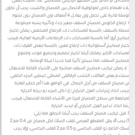
الأشخاص أو التأثير على المظهر الزخرفي للمصابيح. عند التثبيت، ينبغي
إيلاء اهتمام خاص لموثوقية الاتصال بين المصباح والتثبيت. يجب أن تكون
الوصلة قادرة على تحمل وزن يعادل 4 أضعاف وزن المصباح دون تشوه.
6. ارتفاع الخلوص لمصباح السقف صغير جدًا، وتأثيره يشبه مجموعة
متصلة بالسقف. بالنسبة للمساحات ذات الارتفاع المنخفض، يمكن اختيار
مصابيح أرق؛ أما بالنسبة للمساحات ذات الارتفاعات الأرضية العالية، فيجب
اختيار مصابيح أسطوانية ذات ارتفاع معين. بالنسبة لبعض الغرف ذات
المساحات الأكبر، يمكنك أيضًا اختيار تصميم وتجميع موحد ومتنوع
لمصابيح السقف، مما سينتج تأثيرًا فنيًا جديدًا لبيئة الإضاءة.
7. لا يمكن تركيب مصابيح السقف مباشرة على الأشياء القابلة للاشتعال.
تستخدم بعض العائلات الخشب الرقائقي المطلي لتبطين الجزء الخلفي
من مصباح السقف من أجل الجمال. في الواقع، هذا أمر خطير للغاية
ويجب اتخاذ إجراءات العزل الحراري؛ إذا كان الجزء ذو درجة الحرارة
المرتفعة من سطح المصباح قريبًا من الأشياء القابلة للاشتعال، فيجب
أيضًا اتخاذ تدابير العزل الحراري أو تبديد الحرارة.
8. قبل تركيب مصباح السقف، يجب أيضًا التحقق مما يلي:
(1) يجب ألا يقل المقطع العرضي لقلب السلك لكل مصباح عن 0.4 مم 2
للسلك الناعم ذو القلب النحاسي و 0.5 مم 2 للقلب النحاسي، وإلا يجب