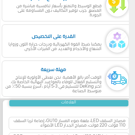
قطع الوسيط والتمتع بأسعار تنافسية مباشرة من
المصنع. جرب توفير التكاليف دون المساومة على
الجودة.
القدرة على التخصيص
يمكننا ضبط القوة الكهربائية ودرجات حرارة اللون وزوايا
الشعاع والأحجام والعديد من الميزات الأخرى
مهلة سريعة
الوقت أمر بالغ الأهمية. نحن نعطي الأولوية للإنتاج
والتسليم الفعال للوفاء بالمواعيد النهائية الخاصة بك.
اختر DeKing للتسليم في 3-5 أيام ، أسرع بنسبة 50٪ من
متوسط الصناعة
العلامات
مصباح السقف LED، بقعة ضوء المسار GU10، إضاءة ثريا السقف
110 فولت 220 فولت، مصباح الجدار LED الأضواء