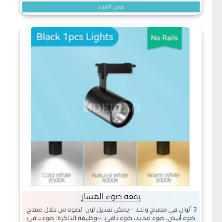
عرض المزيد
بقعة ضوء المسار
3 ألوان في مصباح واحد --يمكن تعديل لون الضوء من خلال مفتاح:
ضوء أبيض، ضوء محايد، ضوء دافئ. --وظيفة الذاكرة: ضوء دافئ