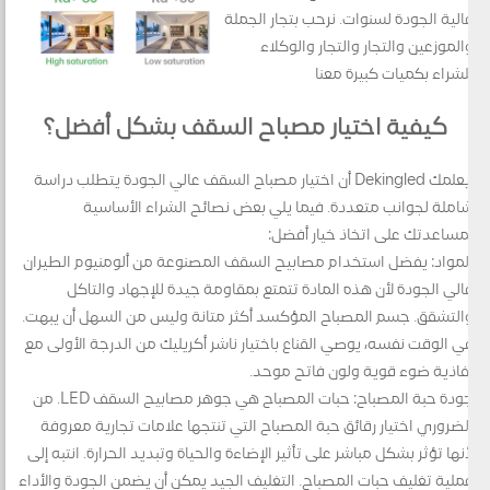
عالية الجودة لسنوات. نرحب بتجار الجملة
والموزعين والتجار والتجار والوكلاء
للشراء بكميات كبيرة معنا
كيفية اختيار مصباح السقف بشكل أفضل؟
يعلمك Dekingled أن اختيار مصباح السقف عالي الجودة يتطلب دراسة
شاملة لجوانب متعددة. فيما يلي بعض نصائح الشراء الأساسية
لمساعدتك على اتخاذ خيار أفضل:
المواد: يفضل استخدام مصابيح السقف المصنوعة من ألومنيوم الطيران
عالي الجودة لأن هذه المادة تتمتع بمقاومة جيدة للإجهاد والتآكل
والتشقق. جسم المصباح المؤكسد أكثر متانة وليس من السهل أن يبهت.
في الوقت نفسه، يوصي القناع باختيار ناشر أكريليك من الدرجة الأولى مع
نفاذية ضوء قوية ولون فاتح موحد.
جودة حبة المصباح: حبات المصباح هي جوهر مصابيح السقف LED. من
الضروري اختيار رقائق حبة المصباح التي تنتجها علامات تجارية معروفة
لأنها تؤثر بشكل مباشر على تأثير الإضاءة والحياة وتبديد الحرارة. انتبه إلى
عملية تغليف حبات المصباح. التغليف الجيد يمكن أن يضمن الجودة والأداء