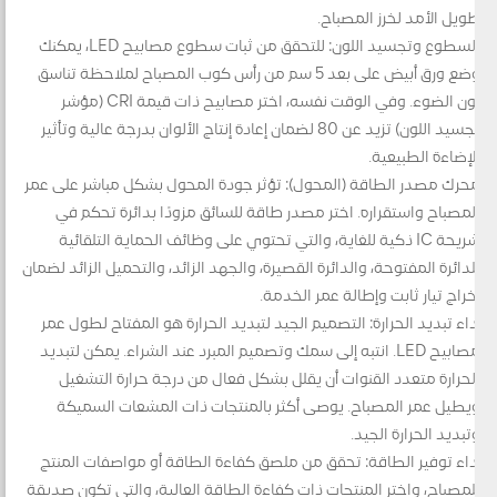
طويل الأمد لخرز المصباح.
السطوع وتجسيد اللون: للتحقق من ثبات سطوع مصابيح LED، يمكنك
وضع ورق أبيض على بعد 5 سم من رأس كوب المصباح لملاحظة تناسق
لون الضوء. وفي الوقت نفسه، اختر مصابيح ذات قيمة CRI (مؤشر
تجسيد اللون) تزيد عن 80 لضمان إعادة إنتاج الألوان بدرجة عالية وتأثير
الإضاءة الطبيعية.
محرك مصدر الطاقة (المحول): تؤثر جودة المحول بشكل مباشر على عمر
المصباح واستقراره. اختر مصدر طاقة للسائق مزودًا بدائرة تحكم في
شريحة IC ذكية للغاية، والتي تحتوي على وظائف الحماية التلقائية
للدائرة المفتوحة، والدائرة القصيرة، والجهد الزائد، والتحميل الزائد لضمان
إخراج تيار ثابت وإطالة عمر الخدمة.
أداء تبديد الحرارة: التصميم الجيد لتبديد الحرارة هو المفتاح لطول عمر
مصابيح LED. انتبه إلى سمك وتصميم المبرد عند الشراء. يمكن لتبديد
الحرارة متعدد القنوات أن يقلل بشكل فعال من درجة حرارة التشغيل
ويطيل عمر المصباح. يوصى أكثر بالمنتجات ذات المشعات السميكة
وتبديد الحرارة الجيد.
أداء توفير الطاقة: تحقق من ملصق كفاءة الطاقة أو مواصفات المنتج
للمصباح، واختر المنتجات ذات كفاءة الطاقة العالية، والتي تكون صديقة