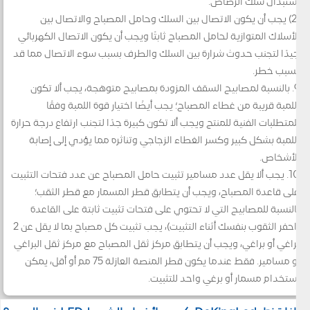
استبدال سلك الرصاص.
(2) يجب أن يكون الاتصال بين السلك وحامل المصباح والاتصال بين
الأسلاك المتوازية لحامل المصباح ثابتًا ويجب أن يكون الاتصال الكهربائي
جيدًا لتجنب حدوث شرارة بين السلك والطرف بسبب سوء الاتصال مما قد
يسبب خطر.
9. بالنسبة لمصابيح السقف المزودة بمصابيح متوهجة، يجب ألا تكون
اللمبة قريبة من غطاء المصباح؛ يجب أيضًا اختيار قوة اللمبة وفقًا
للمتطلبات الفنية للمنتج ويجب ألا تكون كبيرة جدًا لتجنب ارتفاع درجة حرارة
اللمبة بشكل كبير وكسر الغطاء الزجاجي وتناثره مما يؤدي إلى إصابة
الأشخاص.
10. يجب ألا يقل عدد مسامير تثبيت حامل المصباح عن عدد فتحات التثبيت
على قاعدة المصباح، ويجب أن يتطابق قطر المسمار مع قطر الثقب؛
بالنسبة للمصابيح التي لا تحتوي على فتحات تثبيت ثابتة على القاعدة
(احفر الثقوب بنفسك أثناء التثبيت)، يجب تثبيت كل مصباح بما لا يقل عن 2
براغي أو براغي، ويجب أن يتطابق مركز ثقل المصباح مع مركز ثقل البراغي
أو مسامير. فقط عندما يكون قطر المنصة العازلة 75 مم أو أقل، يمكن
استخدام مسمار أو برغي واحد للتثبيت.