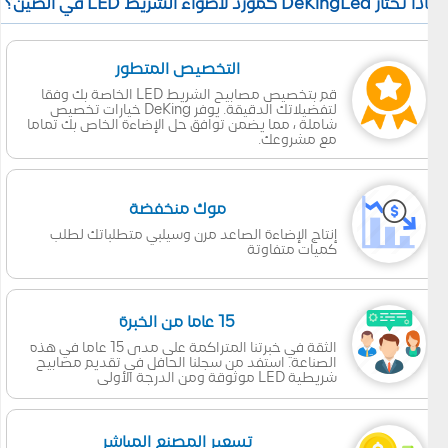
 تختار DeKingLed كمورد لأضواء الشريط LED في الصين؟
التخصيص المتطور
قم بتخصيص مصابيح الشريط LED الخاصة بك وفقا
لتفضيلاتك الدقيقة. يوفر DeKing خيارات تخصيص
شاملة ، مما يضمن توافق حل الإضاءة الخاص بك تماما
مع مشروعك.
موك منخفضة
إنتاج الإضاءة الصاعد مرن وسيلبي متطلباتك لطلب
كميات متفاوتة
15 عاما من الخبرة
الثقة في خبرتنا المتراكمة على مدى 15 عاما في هذه
الصناعة. استفد من سجلنا الحافل في تقديم مصابيح
شريطية LED موثوقة ومن الدرجة الأولى
تسعير المصنع المباشر