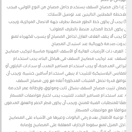
2. إذا كان مصباح السقف يستخدم حامل مصباح من النوع اللولبي، فيجب
ملاحظة النقطتين التاليتين عند توصيل الأسلاك:
(1) يجب أن يكون خط الطور متصلاً بطرف جهة الاتصال المركزية، ويجب
أن يكون الخط المحايد متصلاً بالطرف الملولب؛
(2) يجب ألا يتلف الغلاف العازل لحامل المصباح أو يتسرب للكهرباء لمنع
حدوث صدمة كهربائية عند استبدال المصباح.
3. الغرف ذات الأرضيات العالية أو الأسقف المهتزة مناسبة لتركيب مصابيح
السقف. عند تركيب مصابيح السقف في هياكل البناء، يجب استخدام
البراغي المدمجة، أو يجب استخدام مسامير التمدد، أو سدادات النايلون أو
المقابس البلاستيكية للتثبيت؛ لا ينبغي استخدام أسافين خشبية. ويجب أن
تتوافق قدرة تحمل المثبتات المذكورة أعلاه مع وزن مصباح السقف.
لضمان تثبيت مصباح السقف بشكل ثابت وموثوق، ولإطالة عمر الخدمة.
4. عند استخدام مسامير التمدد للتثبيت، يجب اختيار مواصفات المسمار
وفقًا للمتطلبات الفنية للمنتج، ويجب أن يكون قطر الحفر والعمق المدفون
متوافقًا مع مواصفات المسمار.
5. توعية الأطفال بعدم رمي البالونات وغيرها من الأشياء على المصابيح
داخل المنزل لمنع سقوط الزخارف المعلقة على المصابيح وإصابة