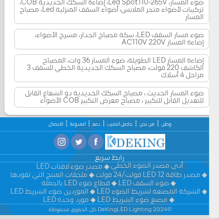
ضوء المسار، Led Spot110-265V، إضاءة السكك الحديدية COB،
تركيبات لأضواء متجر الملابس، أضواء السقف المنزلية Led، مصباح
المسار
ضوء مسار السقف LED، سكة مصباح الجدار، مسرح الأضواء،
إضاءة المسار AC110V 220V
إضاءة المسار LED الطويلة، ضوء المسار 36 وات، المصباح
الكاشف 220 فولت، مصباح السكك الحديدية الخطي للسقف 3
مراحل 4 أسلاك
ضوء المسار الحديث ، مصباح السكك الحديدية ذو الشعاع القابل
للتعديل القابل للتكبير ، مصباح معرض التكبير COB الأضواء
وطن
من نحن
حاصل الضرب
دعم
المدونة
الاتصال
رابط سريع
أدى مصدر الضوء الخطي
مصدر ضوء لافتات LED
مصدر طاقة LED 12 فولت/24 فولت
ملحقات المنتج التي تقودها
ضوء السقف LED
قطاع ضوء LED بالجملة
الشركة المصنعة لشريط الضوء LED
الموردين ضوء الشريط LED
مصنع ضوء الشريط LED
مورد وحدة LED
©2024 DeKingLED Lighting كل الحقوق محفوظة.