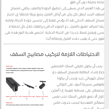
إضاءة جميلة دون أي قلق.
في هذا العصر الذي يسعى إلى تحقيق الجودة والتفرد، يكفي مصباح
السقف الجيد لجعل كل ركن من أركان المنزل يشع بريقًا مختلفًا. إن اختيار
مصباح السقف الذكي هذا لا يؤدي فقط إلى تحسين جودة الحياة، ولكنه
أيضًا اعتراف عميق بالمنزل. دع الضوء الدافئ يرافقك خلال كل لحظة لا
تنسى ويفتح فصلاً جديدًا من الحياة الذكية. احتضن هدية النور هذه على
الفور، حتى لا يغيب دفء المنزل وجماله أبدًا.
الاحتياطات اللازمة لتركيب مصابيح السقف
1. يجب أن يكون طرفي السلك المتصلين
بخط إمداد الطاقة لمصباح السقف ذو
اتصال كهربائي جيد ويجب أن يكونا
ملفوفين بشريط أسود على التوالي
ويحفظان على مسافة معينة. إذا أمكن،
حاول ألا تضع طرفي السلك تحت نفس
الصفائح المعدنية لتجنب حدوث ماس
كهربائي أو خطر.