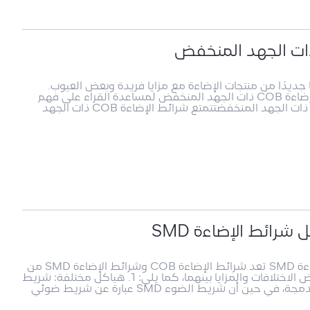
 المنخفض نوعًا جديدًا من منتجات الإضاءة مع مزايا فريدة وبعض العيوب.
ستتناول هذه المقالة بالتفصيل مزايا وعيوب شرائط إضاءة COB ذات الجهد المنخفض لمساعدة القراء على فهم
هذا المنتج بشكل أفضل. مزايا شرائط الإضاءة COB ذات الجهد المنخفضتتمتع شرائط الإضاءة COB ذات الجهد
10 مزايا لشرائط الإضاءة COB مقابل شرائط الإضاءة SMD تعد شرائط الإضاءة COB وشرائط الإضاءة SMD من
منتجات شرائط الإضاءة LED الشائعة، ولكن هناك بعض الاختلافات والمزايا بينهما، كما يلي: 1. هياكل مختلفة: شريط
الضوء COB عبارة عن شريط ضوئي مزود بشريحة مدمجة، في حين أن شريط الضوء SMD عبارة عن شريط ضوئي