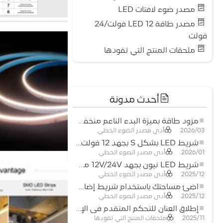
مصدر ضوء لافتات LED
مصدر طاقة LED 12 فولت/24
فولت
ملحقات المنتج التي تقودها
أحدث مدونة
مزود طاقة بميزة البدء الناعم منخفض الجهد لأنظمة إضاءة LED
أدى مصدر الضوء الخطي
2026/03
شريط LED بشكل S بجهد 12 فولت: حل إضاءة مرن وفعال للتصميمات الحديثة
أدى مصدر الضوء الخطي
2026/01
شريط LED نيون بجهد 12V/24V مع إمكانية القص كل 3 مصابيح: حل إضاءة نيون عصري لكل المساحات
أدى مصدر الضوء الخطي
2025/12
أضِئ مساحتك باستخدام شريط إضاءة LED نيون مرن منخفض الجهد
أدى مصدر الضوء الخطي
2025/12
إطلاق العنان للتحكم المتقدم في الإضاءة: المزايا الرئيسية لجهاز التحكم RGBW 5–24 فولت
ملحقات المنتج التي تقودها
2025/11