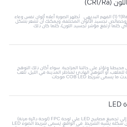
CRI/R)
1. ما هو تجسيد اللون ومؤشر تجسيد اللون (Ra/CRI)؟ (1) الفهم البديهي تُظهر الصورة أعلاه ألوان نفس وعاء
 وخصائص تجسيد الألوان المختلفة، ويمكنك أن تشعر بشكل
 كلما ارتفع مؤشر تجسيد اللون)، كلما كان ذلك
 محيطنا وتؤثر على حالتنا المزاجية. سواء أكان ذلك التوهج
اة للملعب، أو التوهج الهادئ لمناظر المدينة في الليل، تلعب
 يسمى شريط COB LED موجات
L
ما هو شريط الضوء LEDيشير شريط الضوء LED إلى تجميع مصابيح LED على لوحة FPC (لوحة دائرة مرنة)
على شكل شريط أو لوحة صلبة PCB. تم تسميته لأن شكله يشبه الشريط. في الواقع، يُسمى شريط الضوء LED