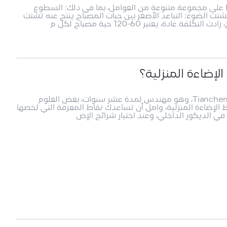
يعتمد عدد حبات المصباح لكل متر من شريط LED على مجموعة متنوعة من العوامل، بما في ذلك: السطوع
شتت الضوء: التباعد الأصغر بين حبات المصباح ينتج عنه تشتت
ادة، يعتبر 60-120 حبة مصباح لكل م
مرحبًا بالجميع، سيقدم لكم اليوم محرر Tiancheng Hi-Tech، وهو مهندس لمدة عشر سنوات، بعض العلوم
ان 2835 أو 5730 مناسبًا لشرائط الإضاءة المنزلية، وآمل أن تساعدك نقاط المعرفة التي لخصها
ا في الديكور الداخلي، وعند اختيار شرائح الإض