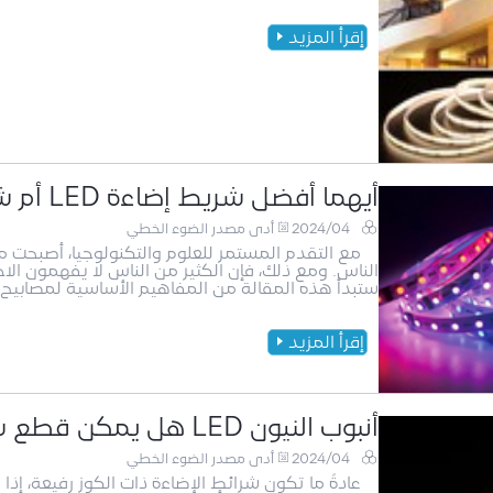
إقرأ المزيد
أيهما أفضل شريط إضاءة LED أم شريط إضاءة قطعة خبز؟
2024/04
أدى مصدر الضوء الخطي
الناس. ومع ذلك، فإن الكثير من الناس لا يفهمون الا
ستبدأ هذه المقالة من المفاهيم الأساسية لمصابيح COB ومصابيح LED، واستكشاف الاختلافات والمزا
إقرأ المزيد
أنبوب النيون LED هل يمكن قطع شريط الضوء حسب الرغبة؟
2024/04
أدى مصدر الضوء الخطي
عادةً ما تكون شرائط الإضاءة ذات الكوز رفيعة، إذا