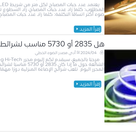
المطلوب: كلما زاد عدد حبات المصباح، زاد السطوع.ت
ضوء أكثر اتساقًا.التكلفة: كلما زاد عدد حبات المصباح، زادت التكلفة.ع
إقرأ المزيد
هل 2835 أو 5730 مناسب لشرائط الإضاءة المنزلية؟
2024/04
أدى مصدر الضوء الخطي
الشائعة حول ما إذا ك
المحرر اليوم. تلعب شرائح الإضاءة المنزلية دورًا مهمً
إقرأ المزيد