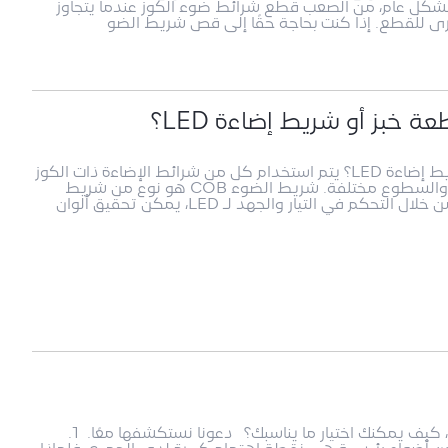
 بشكل عام، من الصعب قطع شرائط ضوء الكوز عندما يتجاوز
 خبز أو شريط إضاءة LED؟
أيهما أكثر سطوعًا، شريط إضاءة قطعة خبز أو شريط إضاءة LED؟ يتم استخدام كل من شرائط الإضاءة ذات الكوز
وشرائط الإضاءة LED للإضاءة، ولكن مبادئ الإضاءة والسطوع مختلفة. شريط الضوء COB هو نوع من شريط
الضوء الذي يغلف رقائق LED في غلاف بلاستيكي. من خلال التحكم في التيار والجهد لـ LED، يمكن تحقيق ألوان
الشرائط الضوئية جميلة وهناك الكثير من الخيارات، كيف يمكنك اختيار ما يناسبك؟ دعونا نستكشفها معًا. 1.