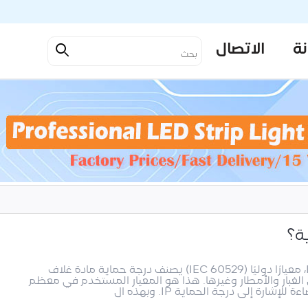
نة
الاتصال
ة؟
يعد تصنيف حماية الدخول، المعروف أيضًا باسم IP، معيارًا دوليًا (IEC 60529) يصنف درجة حماية مادة غلاف
 الغبار والأمطار وغيرها. هذا هو المعيار المستخدم في معظم
ارة إلى درجة الحماية IP. وبهذه ال