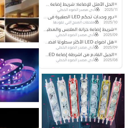
الحل الأمثل للإضاءة: شريط إضاءة LED مرن عالي الكثافة COB FOB للإضاءة الحديثة
أدى مصدر الضوء الخطي
2025/11
دور وحدات تحكم LED الصغيرة في مشاريع إضاءة شريط LED
ملحقات المنتج التي تقودها
2025/10
شريط إضاءة خزانة الملابس والمطبخ: شريط COB LED اللمسي الذي يعيد تعريف الإضاءة المنزلية والتجارية
أدى مصدر الضوء الخطي
2025/09
هل أضواء LED الأكثر سطوعًا أفضل؟
أدى مصدر الضوء الخطي
2025/09
الجيل القادم من أشرطة إضاءة LED: قابلة للقطع بحرية لإمكانيات غير محدودة
أدى مصدر الضوء الخطي
2025/08