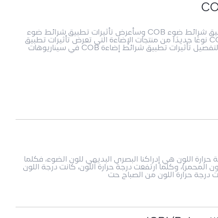
مرحبًا بالجميع، سأتحدث اليوم عن سيناريوهات تطبيق شرائط ضوء COB وسأعرض تأثيرات تطبيق شرائط ضوء
COB في سيناريوهات مختلفة.يعد شريط الضوء COB نوعًا جديدًا من منتجات الإضاءة التي تعرض تأثيرات تطبيق
مذهلة في مشاهد مختلفة. ستتناول هذه المقالة بالتفصيل تأثيرات تطبيق شرائط إضاءة COB في سيناريوهات
(1) الفهم البديهي درجة حرارة اللون هي إدراكنا البصري البديهي للون الضوء، فكلما
ون المحمر)، وكلما ارتفعت درجة حرارة اللون، كانت درجة اللون
ات درجة حرارة اللون من الصباح حت