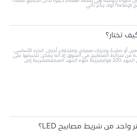
ن أضواء رئيسية هي نقطة اهتمام كبيرة لدى الجميع، فلماذا
 الإضاءة؟ أولا، يتأثر تأثي
يف تختار؟
مًا من ركيزة (قاع مرن أو صلب)، وخرزات مصباح، وملحقات أخرى. الجزء الأساسي
 أنواع عديدة من شرائط المصابيح في السوق، إلا أنه يمكن تلخيصها على
نخفضشريط إض
 واحد من شريط مصابيح LED؟