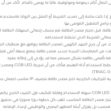
ى اتصال أكثر ديمومة وموثوقية، غالبًا ما يوصى باللحام. تأكد من
: إذا كنت بحاجة إلى تمديد الشريط أو التنقل بين الزوايا، فاستخد
جمالي للشريط الذي تخطط لاستخدامه.
ن أن خرج الجهد الكهربي لمصدر الطاقة يتوافق مع متطلبات الجهد الكهربي للشري
ة بأقصى طاقته بشكل مستمر، مما قد يؤدي إلى إطالة عمره.
التعتيم: إذا كنت ت
خارجية، اختر مصدر طاقة بتصنيف IP مناسب لضمان حمايته من الرطوبة والعوامل البيئية الأخرى.
في حين أن شرائط COB LED سهلة الاستخدام وقابلة للتكيف، فإن التثب
يار مصدر الطاقة المناسب، تلعب كل خطوة دورًا محوريًا في تحقيق ال
 فحسب، بل يعززان أيضًا المظهر البصري والوظيفي لإعداد الإضاءة.