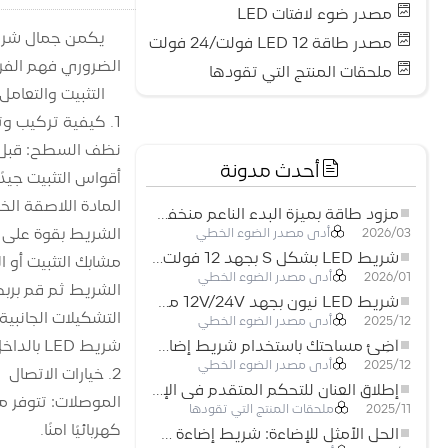
مصدر ضوء لافتات LED
مصدر طاقة LED 12 فولت/24 فولت
الضروري فهم الفروق ال
ملحقات المنتج التي تقودها
التثبيت والتعامل
1. كيفية تركيب وتأمين الشريط
نظف السطح: قبل ل
أحدث مدونة
أقواس التثبيت جيدًا
مزود طاقة بميزة البدء الناعم منخفض الجهد لأنظمة إضاءة LED
الشريط بقوة على 
أدى مصدر الضوء الخطي
2026/03
شريط LED بشكل S بجهد 12 فولت: حل إضاءة مرن وفعال للتصميمات الحديثة
مشابك التثبيت أو ا
أدى مصدر الضوء الخطي
2026/01
الشريط ثم قم بربط
شريط LED نيون بجهد 12V/24V مع إمكانية القص كل 3 مصابيح: حل إضاءة نيون عصري لكل المساحات
التشكيلات الجانبية
أدى مصدر الضوء الخطي
2025/12
شريط LED بالداخل، مع التأكد من ثباته على القاعدة.
أضِئ مساحتك باستخدام شريط إضاءة LED نيون مرن منخفض الجهد
أدى مصدر الضوء الخطي
2025/12
2. خيارات الاتصال
إطلاق العنان للتحكم المتقدم في الإضاءة: المزايا الرئيسية لجهاز التحكم RGBW 5–24 فولت
ملحقات المنتج التي تقودها
2025/11
كهربائيًا آمنًا.
الحل الأمثل للإضاءة: شريط إضاءة LED مرن عالي الكثافة COB FOB للإضاءة الحديثة