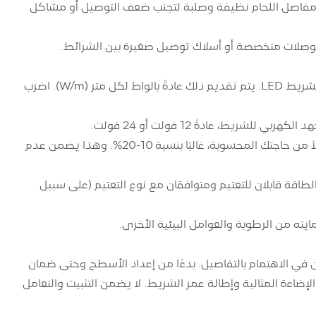
 أن مفاصل اللحام نظيفة وصلبة لتجنب ضعف التوصيل أو مشاكل
م موصلات متخصصة أو أسلاك توصيل صغيرة بين الشرائط.
تحديد متطلبات الطاقة: قبل اختيار مصدر الطاقة، قم بحساب إجمالي استهلاك الطاقة لشريط LED. يتم تقديم ذلك عادةً بالواط لكل متر (W/m). اضرب
ط، عادةً 12 فولت أو 24 فولت.
سعة المخزن المؤقت: من الممارسات الجيدة تحديد مصدر طاقة يتمتع بسعة أعلى قليلاً من حاجتك المحسوبة، غالبًا بنسبة 10-20%. وهذا يضمن عدم
خطط لاستخدام أداة التعتيم، فتأكد من أن شريط COB LED ومصدر الطاقة قابلان للتعتيم ومتوافقان مع نوع التعتيم (على سبيل
يت الناجح يكمن في الاهتمام بالتفاصيل. بدءًا من إعداد الأسطح وحتى ضمان
إضاءة المثالية وإطالة عمر الشريط. لا يضمن التثبيت والتعامل