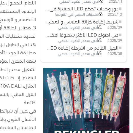
أدى مصدر الضوء الخطي
2025/11
اللحام: للحصول عل
دور وحدات تحكم LED الصغيرة في مشاريع إضاءة شريط LED
الإضاءة المتقطعة.
ملحقات المنتج التي تقودها
2025/10
الانضمام والتوسيع
شريط إضاءة خزانة الملابس والمطبخ: شريط COB LED اللمسي الذي يعيد تعريف الإضاءة المنزلية والتجارية
3. مصادر الطاقة أو برامج التشغيل الموصى بها
أدى مصدر الضوء الخطي
2025/09
هل أضواء LED الأكثر سطوعًا أفضل؟
أدى مصدر الضوء الخطي
2025/09
هذا في الطول الإ
الجيل القادم من أشرطة إضاءة LED: قابلة للقطع بحرية لإمكانيات غير محدودة
مطابقة الجهد: تأكد م
أدى مصدر الضوء الخطي
2025/08
تشغيل مصدر الطاق
المثال، TRIAC، 0-10V، DALI).
العزل المائي: بالنسبة للتركيبات ال
خاتمة
الاتصال القوي واخت
المناسبان السلامة