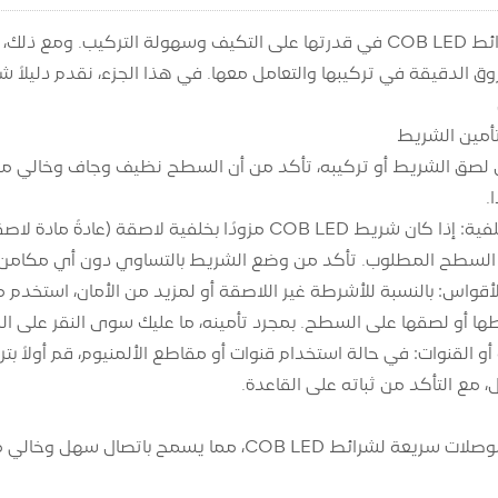
يكمن جمال شرائط COB LED في قدرتها على التكيف وسهولة التركي
دقيقة في تركيبها والتعامل معها. في هذا الجزء، نقدم دليلاً شاملاً حول إعداد
صق الشريط أو تركيبه، تأكد من أن السطح نظيف وجاف وخالي من ال
.
السطح المطلوب. تأكد من وضع الشريط بالتساوي دون أي مكامن ا
لأقواس: بالنسبة للأشرطة غير اللاصقة أو لمزيد من الأمان، استخدم 
ها أو لصقها على السطح. بمجرد تأمينه، ما عليك سوى النقر على ا
 أو القنوات: في حالة استخدام قنوات أو مقاطع الألمنيوم، قم أولاً
الموصلات: تتوفر موصلات سريعة لشرائط COB LED، مم