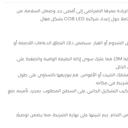
ب. ومع ذلك، لزيادة عمرها الافتراضي إلى أقصى حد وضمان السلامة، من
 شرائط COB LED بشكل فعال.
شحوم أو الغبار. سيضمن ذلك التصاق الدعامات اللاصقة أو
المادة اللاصقة الخلفية: إذا كان شريط COB LED مزودًا بخلفية لاصقة (عادةً مادة لاصقة 3M)، فما عليك سوى إزالة الطبقة الواقية والضغط على
لخلل.
مشابك التثبيت أو الأقواس. قم بتوزيعها بالتساوي على طول
لشريط في مكانه.
 بتركيب التشكيل الجانبي على السطح المطلوب. بمجرد تأمينه، ضع
ا يسمح باتصال سهل وخالي من اللحام. يتم تثبيتها على نهاية الشريط، مما يضمن توصيلًا