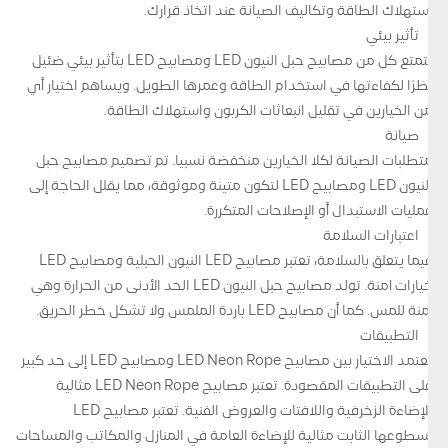
استهلاك الطاقة وتكاليف الصيانة عند اتخاذ قرارك.
تأثير بيئي
تتمتع كل من مصابيح حبل النيون LED ومصابيح LED بتأثير بيئي ضئيل
نظرًا لكفاءتها في استخدام الطاقة وعمرها الطويل. ويساهم اختيار أي
من الخيارين في تقليل انبعاثات الكربون واستهلاك الطاقة.
صيانة
متطلبات الصيانة لكلا الخيارين منخفضة نسبيا. تم تصميم مصابيح حبل
النيون LED ومصابيح LED لتكون متينة وموثوقة، مما يقلل الحاجة إلى
عمليات الاستبدال أو الإصلاحات المتكررة.
اعتبارات السلامة
فيما يتعلق بالسلامة، تعتبر مصابيح LED النيون الحبلية ومصابيح LED
خيارات آمنة. تولد مصابيح حبل النيون LED الحد الأدنى من الحرارة وهي
آمنة للمس. كما أن مصابيح LED باردة الملمس ولا تشكل خطر الحريق.
التطبيقات
يعتمد الاختيار بين مصابيح LED Neon Rope ومصابيح LED إلى حد كبير
على التطبيقات المقصودة. تعتبر مصابيح LED Neon Rope مثالية
للإضاءة الزخرفية واللافتات والعروض الفنية. تعتبر مصابيح LED
بسطوعها الثابت مثالية للإضاءة العامة في المنازل والمكاتب والمساحات