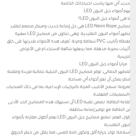
تحديد أي منها يناسب احتياجاتك الخاصة.
فهم أضواء حبل النيون LED
ما هي أضواء حبل النيون LED؟
مصابيح LED Neon Rope هي حل إضاءة حديث ومبتكر مصمم لتقليد
مظهر أضواء النيون التقليدية. وهي تتكون من مصابيح LED صغيرة
مغطاة بأنابيب PVC شفافة ومرنة. تُعرف هذه الأضواء بقدرتها على خلق
تأثيرات بصرية مذهلة، مما يجعلها شائعة الاستخدام في الأغراض
التزيينية.
مزايا أضواء حبل النيون LED
المظهر الجمالي: توفر مصابيح LED النيون الحبلية جمالية فريدة وملفتة
للنظر يمكن أن تعزز أجواء أي مساحة.
المرونة: تسمح الأنابيب المرنة بالتركيبات الإبداعية، بما في ذلك المنحنيات
والتصميمات المعقدة.
كفاءة الطاقة: تضمن تقنية LED أن تستهلك هذه المصابيح الحد الأدنى
من الطاقة مع توفير إضاءة ساطعة.
طول العمر: تتمتع مصابيح حبل النيون LED بعمر أطول مقارنة بأضواء
النيون التقليدية.
السلامة: تولد حرارة أقل وتكون آمنة للمس، مما يقلل من خطر الحروق.