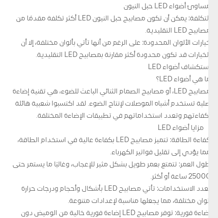
مساوئ أضواء LED حبل النيون
التكلفة: يمكن أن تكون مصابيح حبل النيون LED أكثر تكلفة مقدمًا من
مصابيح LED التقليدية.
خيارات الألوان المحدودة: على الرغم من أنها تأتي بألوان مختلفة، إلا أن
الخيارات قد تكون محدودة أكثر مقارنة بمصابيح LED التقليدية.
استكشاف أضواء LED
ما هي أضواء LED؟
مصابيح LED، أو مصابيح الصمام الثنائي الباعث للضوء، هي تقنية إضاءة
صلبة تستخدم أشباه الموصلات لإنتاج الضوء. لقد اكتسبوا شعبية هائلة
لكفاءتهم وتعدد استخداماتهم في تطبيقات الإضاءة المختلفة.
مزايا أضواء LED
كفاءة الطاقة: تتميز مصابيح LED بكفاءة عالية في استخدام الطاقة،
مما يؤدي إلى تقليل فواتير الكهرباء.
طول العمر: تتمتع بعمر طويل بشكل مثير للإعجاب، وغالبًا ما يستمر حتى
25000 ساعة أو أكثر.
تعدد الاستخدامات: تأتي مصابيح LED بأشكال وأحجام ودرجات حرارة
ألوان مختلفة، مما يجعلها مناسبة لإعدادات متنوعة.
إضاءة فورية: توفر مصابيح LED إضاءة فورية خالية من الوميض دون