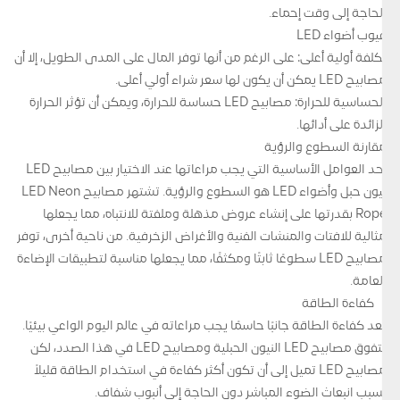
الحاجة إلى وقت إحماء.
عيوب أضواء LED
تكلفة أولية أعلى: على الرغم من أنها توفر المال على المدى الطويل، إلا أن
مصابيح LED يمكن أن يكون لها سعر شراء أولي أعلى.
الحساسية للحرارة: مصابيح LED حساسة للحرارة، ويمكن أن تؤثر الحرارة
الزائدة على أدائها.
مقارنة السطوع والرؤية
أحد العوامل الأساسية التي يجب مراعاتها عند الاختيار بين مصابيح LED
نيون حبل وأضواء LED هو السطوع والرؤية. تشتهر مصابيح LED Neon
Rope بقدرتها على إنشاء عروض مذهلة وملفتة للانتباه، مما يجعلها
مثالية للافتات والمنشآت الفنية والأغراض الزخرفية. من ناحية أخرى، توفر
مصابيح LED سطوعًا ثابتًا ومكثفًا، مما يجعلها مناسبة لتطبيقات الإضاءة
العامة.
كفاءة الطاقة
تعد كفاءة الطاقة جانبًا حاسمًا يجب مراعاته في عالم اليوم الواعي بيئيًا.
تتفوق مصابيح LED النيون الحبلية ومصابيح LED في هذا الصدد، لكن
مصابيح LED تميل إلى أن تكون أكثر كفاءة في استخدام الطاقة قليلاً
بسبب انبعاث الضوء المباشر دون الحاجة إلى أنبوب شفاف.