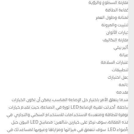
مقارنة السطوع والرؤية
كفاءة الطاقة
المتانة وطول العمر
التثبيت والمرونة
خيارات الألوان
مقارنة التكاليف
تأثير بيئي
صيانة
اعتبارات السلامة
التطبيقات
جعل اختيارك
خاتمة
مقدمة
عندما يتعلق الأمر باختيار حل الإضاءة المناسب، يمكن أن تكون الخيارات
ساحقة. أحدثت تقنية الإضاءة LED ثورة في الصناعة، حيث تقدم خيارات
موفرة للطاقة ومتعددة الاستخدامات للاستخدام السكني والتجاري. في
هذه المقالة، سوف نركز على خيارين شائعين: مصابيح LED النيون حبل
وأضواء LED. سوف نتعمق في ميزاتها ومزاياها وعيوبها لمساعدتك في