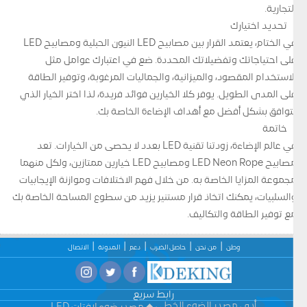
التجارية.
تحديد اختيارك
في الختام، يعتمد القرار بين مصابيح LED النيون الحبلية ومصابيح LED
على احتياجاتك وتفضيلاتك المحددة. ضع في اعتبارك عوامل مثل
الاستخدام المقصود، والميزانية، والجماليات المرغوبة، وتوفير الطاقة
على المدى الطويل. يوفر كلا الخيارين فوائد فريدة، لذا اختر الخيار الذي
يتوافق بشكل أفضل مع أهداف الإضاءة الخاصة بك.
خاتمة
في عالم الإضاءة، زودتنا تقنية LED بعدد لا يحصى من الخيارات. تعد
مصابيح LED Neon Rope ومصابيح LED خيارين ممتازين، ولكل منهما
مجموعة المزايا الخاصة به. من خلال فهم الاختلافات وموازنة الإيجابيات
والسلبيات، يمكنك اتخاذ قرار مستنير يزيد من سطوع المساحة الخاصة بك
مع توفير الطاقة والتكاليف.
وطن
من نحن
حاصل الضرب
دعم
المدونة
الاتصال
رابط سريع
أدى مصدر الضوء الخطي