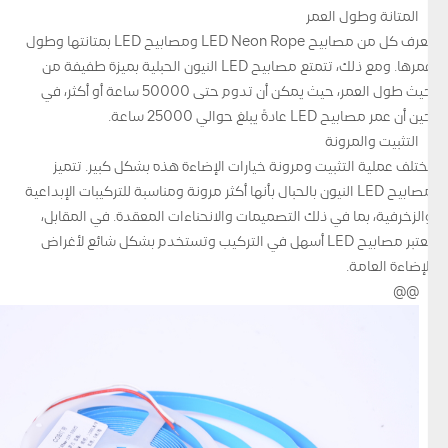
المتانة وطول العمر
تُعرف كل من مصابيح LED Neon Rope ومصابيح LED بمتانتها وطول
عمرها. ومع ذلك، تتمتع مصابيح LED النيون الحبلية بميزة طفيفة من
حيث طول العمر، حيث يمكن أن تدوم حتى 50000 ساعة أو أكثر، في
حين أن عمر مصابيح LED عادةً يبلغ حوالي 25000 ساعة.
التثبيت والمرونة
تختلف عملية التثبيت ومرونة خيارات الإضاءة هذه بشكل كبير. تتميز
مصابيح LED النيون بالحبال بأنها أكثر مرونة ومناسبة للتركيبات الإبداعية
والزخرفية، بما في ذلك التصميمات والانحناءات المعقدة. في المقابل،
تعتبر مصابيح LED أسهل في التركيب وتستخدم بشكل شائع لأغراض
الإضاءة العامة.
@@