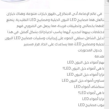
في عالم الإضاءة، أدى الابتكار إلى ظهور خيارات متنوعة، وهناك خياران
شائعان هما مصابيح LED النيون الحبلية ومصابيح LED التقليدية. يتمتع
كلاهما بخصائص وتطبيقات فريدة، مما يجعل من الضروري فهم
الاختلافات بينهما لتحديد أيهما يناسب احتياجاتك بشكل أفضل. في هذا
الدليل الشامل، سنلقي الضوء على إيجابيات وسلبيات مصابيح LED النيون
الحبلية ومصابيح LED، مما يساعدك على اتخاذ قرار مستنير.
جدول المحتويات
مقدمة
فهم أضواء حبل النيون LED
ما هي أضواء حبل النيون LED؟
مزايا أضواء حبل النيون LED
مساوئ أضواء حبل النيون LED
استكشاف أضواء LED
ما هي أضواء LED؟
مزايا أضواء LED
عيوب مصابيح LED