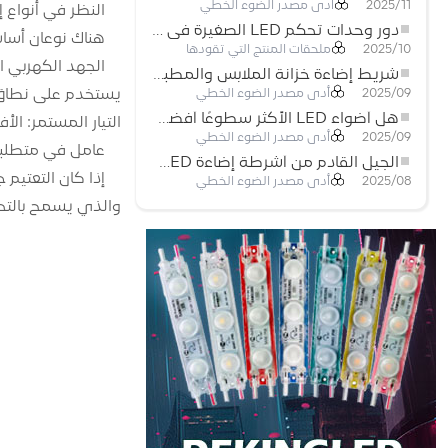
أدى مصدر الضوء الخطي
2025/11
النظر في أنواع 
دور وحدات تحكم LED الصغيرة في مشاريع إضاءة شريط LED
هناك نوعان أساسيان من مصاد
ملحقات المنتج التي تقودها
2025/10
شريط إضاءة خزانة الملابس والمطبخ: شريط COB LED اللمسي الذي يعيد تعريف الإضاءة المنزلية والتجارية
يستخدم على نطاق و
أدى مصدر الضوء الخطي
2025/09
هل أضواء LED الأكثر سطوعًا أفضل؟
التيار المستمر: الأفضل لمصابيح LED المتصلة بالسلسلة للحفاظ على سطو
أدى مصدر الضوء الخطي
2025/09
عامل في متطلبات
الجيل القادم من أشرطة إضاءة LED: قابلة للقطع بحرية لإمكانيات غير محدودة
أدى مصدر الضوء الخطي
2025/08
والذي يسمح بالتح