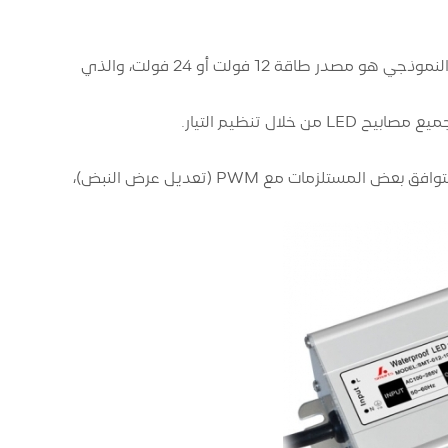
الجهد الكهربي الثابت: مثالي لإعدادات LED المتوازية. يضمن بقاء الجهد ثابتًا. الاختيار النموذجي هو مصدر طاقة 12 فولت أو 24 فولت، والذي
إذا كان التعتيم جزءًا من تطبيق LED الخاص بك، فتأكد من أن مصدر الطاقة يدعمه. تتوافق بعض المستلزمات مع PWM (تعديل عرض النبض)،