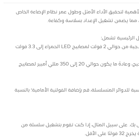
ة LED الصحيح مع أنواع مختلفة من مصابيح LED أمرًا بالغ الأهمية لتحقيق الأداء الأمثل وطول عمر نظام الإضاءة الخاص
الجهد الأمامي (Vf): هذا هو الجهد المطلوب لإضاءة مؤشر LED. تتراوح القيم النموذجية من حوالي 2 فولت لمصابيح LED الحمراء إلى 3.3 فولت
تيار التشغيل (إذا): يشير هذا إلى مقدار التيار الذي يحتاجه مؤشر LED ليعمل بشكل صحيح، وعادةً ما يكون حوالي 20 إلى 350 مللي أمبير لمصابيح
لبات الحالية إذا كنت تستخدم مصابيح LED متعددة. بالنسبة للدوائر المتسلسلة، قم بإضافة الفولتية الأمامية؛ بالنسبة
ة يطابق أو يتجاوز إجمالي الجهد والتيار الذي يتطلبه إعداد LED الخاص بك. على سبيل المثال، إذا كنت تقوم بتشغيل سلسلة من