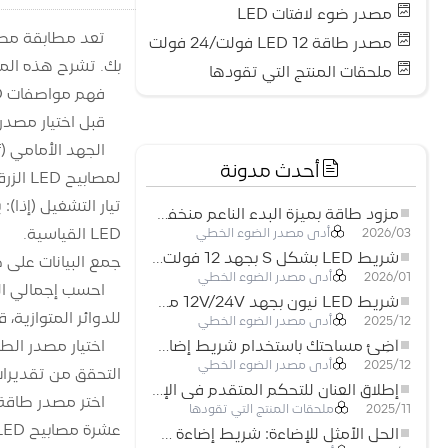
مصدر ضوء لافتات LED
مصدر طاقة LED 12 فولت/24 فولت
بك. تشرح هذه المقالة أساسيات ا
ملحقات المنتج التي تقودها
فهم مواصفات LED
قبل اختيار مصدر الطاقة، ي
أحدث مدونة
لمصابيح LED الزرقاء والبيضاء.
مزود طاقة بميزة البدء الناعم منخفض الجهد لأنظمة إضاءة LED
LED القياسية.
أدى مصدر الضوء الخطي
2026/03
شريط LED بشكل S بجهد 12 فولت: حل إضاءة مرن وفعال للتصميمات الحديثة
جمع البيانات على صفيف LED
أدى مصدر الضوء الخطي
2026/01
شريط LED نيون بجهد 12V/24V مع إمكانية القص كل 3 مصابيح: حل إضاءة نيون عصري لكل المساحات
للدوائر المتوازية، ق
أدى مصدر الضوء الخطي
2025/12
اختيار مصدر الطاقة LED ا
أضِئ مساحتك باستخدام شريط إضاءة LED نيون مرن منخفض الجهد
أدى مصدر الضوء الخطي
2025/12
التحقق من تقديرات 
إطلاق العنان للتحكم المتقدم في الإضاءة: المزايا الرئيسية لجهاز التحكم RGBW 5–24 فولت
ملحقات المنتج التي تقودها
2025/11
عشرة مصابيح LED بيضاء (كل منها بجهد Vf يبلغ 3.2 فولت)، فستحتاج إلى مصدر طاقة يخرج 32 فولتًا على الأقل.
الحل الأمثل للإضاءة: شريط إضاءة LED مرن عالي الكثافة COB FOB للإضاءة الحديثة