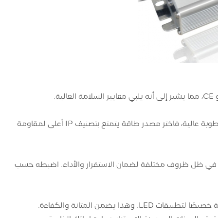
النظر في بيئة التشغيل. إذا كانت مصابيح LED الخاصة بك موجودة في منطقة ذات رطوبة عالية، فاختر مصدر طاقة يتمتع بتصنيف IP أعلى لمقاومة
 باختبار النظام في ظل ظروف مختلفة لضمان الاستقرار والأداء. اضبطه حسب
للحصول على أداء متميز، من الحكمة الاستثمار في مصادر طاقة عالية الجودة مصممة خصيصًا لتطبيقات LED. وهذا يضمن المتانة والكفاءة.