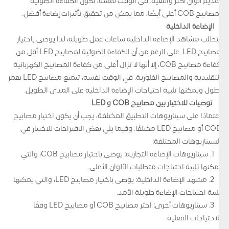
تقديم ألوان أكثر واقعية. في الوقت نفسه، تكون الكفاءة الضوئية
لمصابيح COB أعلى أيضًا، مما يمكن من تحقيق تأثيرات إضاءة أفضل.
الإضاءة الداخلية
تتطلب مشاهد الإضاءة الداخلية ساعات عمل طويلة، لذا يوصى باختيار
مصابيح LED. على الرغم من أن الكفاءة الضوئية لمصابيح LED أقل من
كفاءة مصابيح COB، إلا أنها لا تزال أعلى من كفاءة المصابيح الكهربائية
التقليدية والمصابيح الفلورية. في الوقت نفسه، تتمتع مصابيح LED بعمر
أطول ويمكنها تلبية احتياجات الإضاءة الداخلية على المدى الطويل.
توصيات للاختيار بين مصابيح COB و LED
اعتمادًا على سيناريوهات التطبيق المختلفة، يجب أن يكون اختيار مصابيح
COB أو مصابيح LED مختلفًا. وفيما يلي بعض الاقتراحات للاختيار في
السيناريوهات المختلفة:
1. سيناريوهات الإضاءة التجارية: يوصى باختيار مصابيح COB، والتي
يمكنها تلبية احتياجات متطلبات الألوان الأعلى.
2. مشهد الإضاءة الداخلية: يوصى باختيار مصابيح LED، والتي يمكنها
تلبية احتياجات الإضاءة طويلة الأمد.
3. سيناريوهات أخرى: اختر مصابيح COB أو مصابيح LED وفقًا
للاحتياجات الفعلية.