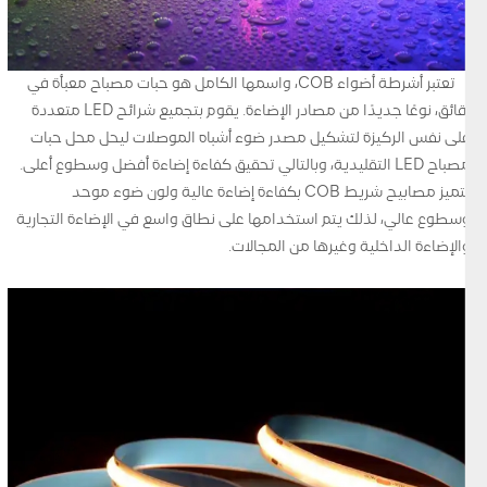
تعتبر أشرطة أضواء COB، واسمها الكامل هو حبات مصباح معبأة في
رقائق، نوعًا جديدًا من مصادر الإضاءة. يقوم بتجميع شرائح LED متعددة
على نفس الركيزة لتشكيل مصدر ضوء أشباه الموصلات ليحل محل حبات
مصباح LED التقليدية، وبالتالي تحقيق كفاءة إضاءة أفضل وسطوع أعلى.
تتميز مصابيح شريط COB بكفاءة إضاءة عالية ولون ضوء موحد
وسطوع عالي، لذلك يتم استخدامها على نطاق واسع في الإضاءة التجارية
والإضاءة الداخلية وغيرها من المجالات.