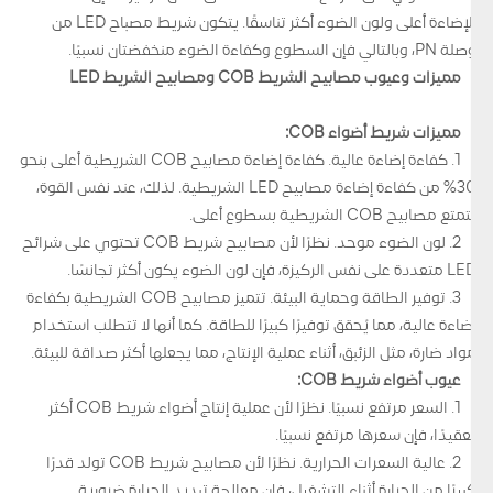
الإضاءة أعلى ولون الضوء أكثر تناسقًا. يتكون شريط مصباح LED من
وصلة PN، وبالتالي فإن السطوع وكفاءة الضوء منخفضتان نسبيًا.
مميزات وعيوب مصابيح الشريط COB ومصابيح الشريط LED
مميزات شريط أضواء COB:
1. كفاءة إضاءة عالية. كفاءة إضاءة مصابيح COB الشريطية أعلى بنحو
30% من كفاءة إضاءة مصابيح LED الشريطية. لذلك، عند نفس القوة،
تتمتع مصابيح COB الشريطية بسطوع أعلى.
2. لون الضوء موحد. نظرًا لأن مصابيح شريط COB تحتوي على شرائح
LED متعددة على نفس الركيزة، فإن لون الضوء يكون أكثر تجانسًا.
3. توفير الطاقة وحماية البيئة. تتميز مصابيح COB الشريطية بكفاءة
إضاءة عالية، مما يُحقق توفيرًا كبيرًا للطاقة. كما أنها لا تتطلب استخدام
مواد ضارة، مثل الزئبق، أثناء عملية الإنتاج، مما يجعلها أكثر صداقة للبيئة.
عيوب أضواء شريط COB:
1. السعر مرتفع نسبيًا. نظرًا لأن عملية إنتاج أضواء شريط COB أكثر
تعقيدًا، فإن سعرها مرتفع نسبيًا.
2. عالية السعرات الحرارية. نظرًا لأن مصابيح شريط COB تولد قدرًا
كبيرًا من الحرارة أثناء التشغيل، فإن معالجة تبديد الحرارة ضرورية