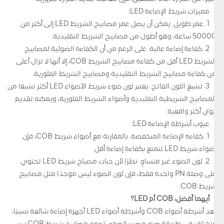
مميزات شريط الإضاءة LED:
1. عمر طويل. يمكن أن يصل عمر مصابيح الشريط LED إلى أكثر من
50000 ساعة، وهو أطول من مصابيح الشريط التقليدية.
2. كفاءة إضاءة عالية. على الرغم من أن الكفاءة الضوئية لمصابيح
الشريط LED أقل من كفاءة مصابيح الشريط COB، إلا أنها لا تزال أعلى
من كفاءة مصابيح الشريط التقليدية ومصابيح الشريط الفلورية.
3. تشبع اللون الفاتح. يعتبر لون ضوء شريط الأضواء LED أكثر تشبعًا من
المصابيح الشريطية التقليدية وأضواء الشريط الفلورية، ويمكنه تقديم
ألوان أكثر واقعية.
عيوب أشرطة الإضاءة LED:
1. كفاءة الإضاءة المنخفضة. بالمقارنة مع أضواء شريط COB، فإن
أضواء شريط LED تتمتع بكفاءة إضاءة أقل.
2. لون الضوء غير متساوٍ. نظرًا لأن حبات مصباح شريط LED تحتوي
على وصلة PN واحدة فقط، فإن لون الضوء ليس موحدًا مثل مصابيح
شريط COB.
أيهما أفضل، COB أم LED؟
تُعد أشرطة أضواء COB وأشرطة أضواء LED أجهزة إضاءة شائعة نسبيًا،