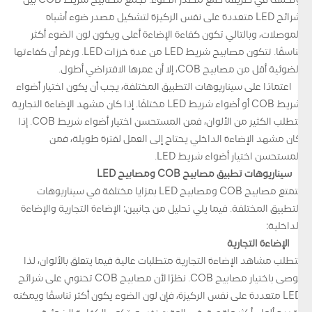
وتختلف في طريقة صنع مصدر الضوء. تجمع مصابيح شريط COB بين
شرائح LED متعددة على نفس الركيزة لتشكيل مصدر ضوء أشباه
الموصلات، وبالتالي تكون كفاءة الإضاءة أعلى ويكون لون الضوء أكثر
تناسقًا. تتكون مصابيح شريط LED من عدة خرزات LED. ورغم أن كفاءتها
الضوئية أقل من مصابيح COB، إلا أن عمرها الافتراضي أطول.
اعتمادًا على سيناريوهات التطبيق المختلفة، يجب أن يكون اختيار أضواء
شريط COB أو أضواء شريط LED مختلفًا. إذا كان مشهد الإضاءة التجارية
يتطلب الكثير من الألوان، فمن المستحسن اختيار أضواء شريط COB. إذا
كان مشهد الإضاءة الداخلي يحتاج إلى العمل لفترة طويلة، فمن
المستحسن اختيار أضواء شريط LED.
سيناريوهات تطبيق مصابيح COB ومصابيح LED
تتمتع مصابيح COB ومصابيح LED بمزايا مختلفة في سيناريوهات
التطبيق المختلفة. فيما يلي تحليل من جانبين: الإضاءة التجارية والإضاءة
الداخلية:
الإضاءة التجارية
تتطلب مشاهد الإضاءة التجارية متطلبات عالية فيما يتعلق بالألوان، لذا
يوصى باختيار مصابيح COB. نظرًا لأن مصابيح COB تحتوي على شرائح
LED متعددة على نفس الركيزة، فإن لون الضوء يكون أكثر تناسقًا ويمكنه