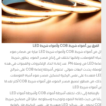
الفرق بين أضواء شريط COB وأضواء شريط LED
كل من أضواء شريط COB وأضواء شريط LED عبارة عن مصادر ضوء
أشباه الموصلات، ولكنها تختلف في إنتاج مصدر الضوء. يتكون شريط
إضاءة LED من وصلة PN. عند إعادة اتحاد الإلكترونات والفجوات في هذه
الوصلة، يحدث انبعاث ضوئي. تحتوي أشرطة إضاءة COB على شرائح
LED متعددة على نفس الركيزة لتشكيل مصدر ضوء أشباه الموصلات.
لذلك، من منظور تصنيع مصدر الضوء، فإن أضواء شريط COB أكثر تقدمًا
من أضواء شريط LED.
بالإضافة إلى ذلك، تختلف أشرطة أضواء COB وأشرطة أضواء LED
أيضًا من حيث كفاءة الضوء وتوحيده وسطوعه. نظرًا لأن مصابيح شريط
COB تحتوي على شرائح LED متعددة على نفس الركيزة، فإن كفاءة