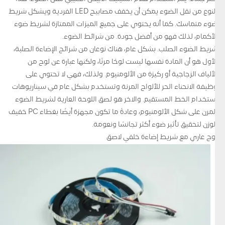
النوع من نقل الضوء يمكن أن يخفف مصابيح LED الفردية ويشكل شريط
ضوء متماسك. كما أنه يحتوي على جميع الميزات الممتازة لشريط ضوء
الأكمام، لذلك فهو من أفضل جودة. من شرائط الضوء.
شريط الضوء الصلب. بشكل عام، هناك نوعان من شرائح الإضاءة الصلبة،
الأول هو أن المادة نفسها ليست لوحًا مرنًا، ولكنها عبارة عن لوح من
الألياف الزجاجية أو ركيزة من الألومنيوم. ولذلك، فهي لا تحتوي على
وظيفة الانحناء الحر للألواح المرنة وتستخدم بشكل عام في سيناريوهات
استخدام الخط المستقيم. والآخر هو لصق اللوحة العارية لشريط الضوء
المرن على شكل الألومنيوم، وعادةً ما تكون مجهزة أيضًا بغطاء PC خفيف
الوزن لتحقيق تأثير ضوء أكثر تجانسًا ونعومة.
لوح عاري مع شريط إضاءة خلفي لاصق