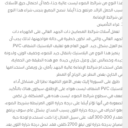
هذا النوع من شرائط الضوء ليست عالية جدًا، كما أن احتمال حرق الأسلاك
بسبب الحمل الزائد مرتفع جدًا أيضًا. ننصح الجميع بتجنب شراء هذا النوع
من شرائط الإضاءة.
3. غراء التأصيص
تعمل أسلاك شرائط المصابيح ذات الجهد العالي على الكهرباء ذات
الجهد العالي، والتي قد تكون خطيرة في حالة مواجهتها، لذلك يجب أن
يتم العزل بشكل جيد. النهج العام هو تغليف البلاستيك الشفاف PVC.
يتميز هذا النوع من البلاستيك بانتقال جيد للضوء، وخفيف الوزن، ولدونة
جيدة، وخصائص عزل وعزل حراري جيدة. مع هذه الطبقة من الحماية،
يمكن استخدام شرائط الإضاءة عالية الجهد بأمان، بل ويمكن استخدامها
في الخارج، بغض النظر عن الرياح أو المطر.
طرق على السبورة! إليك بعض الأمور التافهة: نظرًا لأن مشاكل أداء
بلاستيك PVC الشفاف ليست هواء على الإطلاق، سيكون هناك بالتأكيد
ضعف في سطوع شرائط الضوء. ليست هذه هي المشكلة، بل تكمن
الصعوبة في أنها تؤثر أيضًا على درجة حرارة اللون المرتبطة بشريط الضوء،
وهو انحراف في درجة حرارة اللون يسبب الصداع. بشكل عام، سوف يرتفع
بمقدار 200-300 ألف. على سبيل المثال: إذا كنت تستخدم لوحة حبة
مصباح بدرجة حرارة لون تبلغ 2700 كلفن، فقد تصل درجة حرارة اللون بعد