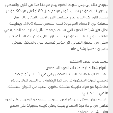
سيؤدي ذلك إلى جعل شريط الضوء يبدو موحدًا جدًا في اللون والسطوع.
أن يكون لديك مؤشر تجسيد ألوان مرتفع، مثل 80 أو أعلى من 90. مؤشر
تجسيد اللون هو الجزء الذي يستعيد اللون الأصلي للكائن. 100 تعني
استعادة لون الأجسام الموجودة تحت الشمس بنسبة 100%. وبطبيعة
الحال، فإن شرائط الضوء التي تستخدم فقط لتأثيرات الإضاءة الخلفية في
الغلاف الجوي لا تتطلب مؤشر تجسيد لون عالي، ولكن تتطلب أكبر قدر
ممكن من التدفق الضوئي. لأن مؤشر تجسيد اللون والتدفق الضوئي
يتناسبان عكسيا بشكل عام.
شريط ضوء الجهد المنخفض
أنواع شرائط الإضاءة ذات الجهد المنخفض
شرائط الإضاءة ذات الجهد المنخفض هي في الأساس ألواح حبة
المصباح المرنة المذكورة في شرائط الإضاءة ذات الجهد العالي، ويتم
مطابقتها مع مواد خارجية مختلفة لتكوين العديد من الأنواع المختلفة،
بما في ذلك ما يلي:
لوحة جهاز. بشكل عام، يتم لصق الشريط اللاصق ذو الوجهين على الجزء
الخلفي من لوحة حبة المصباح بحيث يمكن تثبيته بسهولة على سطح
مواد التثبيت المختلفة.