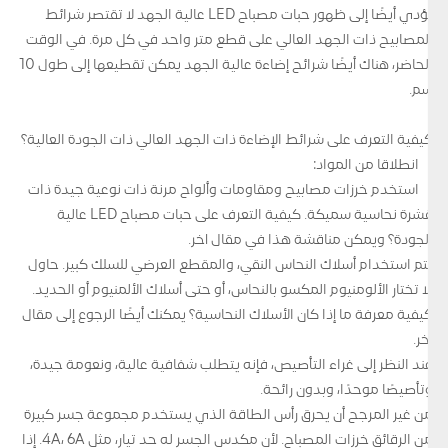
يؤدي أيضًا إلى ظهور حبات مصباح LED عالية الجهد لا تقتصر شرائط
المصابيح ذات الجهد العالي على قطع متر واحد في كل مرة. في الوقت
الحاضر، هناك أيضًا شرائح إضاءة عالية الجهد يمكن تقطيعها إلى طول 10
سم.
كيفية التعرف على شرائط الإضاءة ذات الجهد العالي ذات الجودة العالية؟
انطلاقا من المواد:
استخدم خرزات مصابيح ومقاومات وألواح مرنة ذات نوعية جيدة ذات
قشرة نحاسية سميكة. كيفية التعرف على حبات مصباح LED عالية
الجودة؟ ويمكن مناقشة هذا في مقال آخر.
يتم استخدام أسلاك النحاس النقي، والمقطع العرضي للسلك كبير. حاول
ألا تختار الألومنيوم المكسو بالنحاس، أو حتى أسلاك الألمنيوم أو الحديد.
كيفية معرفة ما إذا كان الأسلاك النحاسية؟ يمكنك أيضًا الرجوع إلى مقال
آخر.
عند النظر إلى غراء التأصيص، فإنه يتطلب شفافية عالية، ونعومة جيدة،
وتأصيصًا موحدًا، وبدون رائحة.
من غير المرجح أن يحرق رأس الطاقة الذي يستخدم مجموعة جسر كبيرة
من الرقائق خرزات المصباح. لأن مكدس الجسر له حد تيار، مثل 4A، 6A. إذا