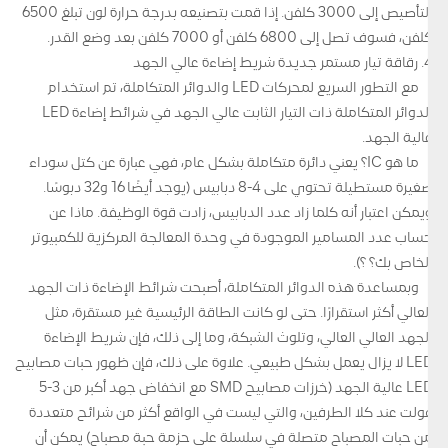
التأصيص إلى 3000 كلفن. إذا قمت بتصنيعه بدرجة حرارة لون تبلغ 6500
كلفن، فسوف تصل إلى 6800 كلفن أو 7000 كلفن بعد وضع القدر.
4. رقاقة تيار مستمر جديدة شريط إضاءة عالي الجهد
مع التطور السريع لمحركات LED والدوائر المتكاملة، تم استخدام
الدوائر المتكاملة ذات التيار الثابت عالي الجهد في شرائط إضاءة LED
عالية الجهد.
ما هو IC؟ يعني دائرة متكاملة بشكل عام، فهي عبارة عن كتل سوداء
صغيرة مستطيلة تحتوي على 4-8 دبابيس (يوجد أيضًا 16 و32 دبوسًا.
ويمكن اعتبار أنه كلما زاد عدد الدبابيس، زادت قوة الوظيفة. ماذا عن
حساب عدد المسامير الموجودة في وحدة المعالجة المركزية للكمبيوتر
الخاص بك؟ ؟).
وبمساعدة هذه الدوائر المتكاملة، أصبحت شرائط الإضاءة ذات الجهد
العالي أكثر استقرارًا. حتى لو كانت الطاقة الرئيسية غير مستقرة، مثل
الجهد العالي العالي، وتلوث الشبكة، وما إلى ذلك، فإن شريط الإضاءة
LED لا يزال يعمل بشكل طبيعي. علاوة على ذلك، فإن ظهور حبات مصابيح
LED عالية الجهد (خرزات مصابيح SMD مع انخفاض جهد أكبر من 3-5
فولت عند كلا الطرفين، والتي ليست في الواقع أكثر من شرائح متعددة
من حبات المصباح متصلة في سلسلة على حزمة حبة مصباح) يمكن أن