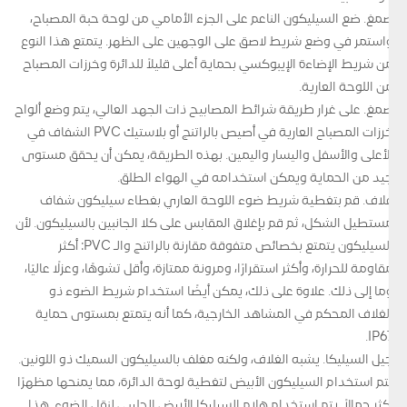
صمغ. ضع السيليكون الناعم على الجزء الأمامي من لوحة حبة المصباح،
واستمر في وضع شريط لاصق على الوجهين على الظهر. يتمتع هذا النوع
من شريط الإضاءة الإيبوكسي بحماية أعلى قليلاً للدائرة وخرزات المصباح
من اللوحة العارية.
صمغ. على غرار طريقة شرائط المصابيح ذات الجهد العالي، يتم وضع ألواح
خرزات المصباح العارية في أصيص بالراتنج أو بلاستيك PVC الشفاف في
الأعلى والأسفل واليسار واليمين. بهذه الطريقة، يمكن أن يحقق مستوى
جيد من الحماية ويمكن استخدامه في الهواء الطلق.
غلاف. قم بتغطية شريط ضوء اللوحة العاري بغطاء سيليكون شفاف
مستطيل الشكل، ثم قم بإغلاق المقابس على كلا الجانبين بالسيليكون. لأن
السيليكون يتمتع بخصائص متفوقة مقارنة بالراتنج والـ PVC: أكثر
مقاومة للحرارة، وأكثر استقرارًا، ومرونة ممتازة، وأقل تشوهًا، وعزلًا عاليًا،
وما إلى ذلك. علاوة على ذلك، يمكن أيضًا استخدام شريط الضوء ذو
الغلاف المحكم في المشاهد الخارجية، كما أنه يتمتع بمستوى حماية
IP67.
جيل السيليكا. يشبه الغلاف، ولكنه مغلف بالسيليكون السميك ذو اللونين.
يتم استخدام السيليكون الأبيض لتغطية لوحة الدائرة، مما يمنحها مظهرًا
أكثر جمالاً. يتم استخدام هلام السيليكا الأبيض الحليبي لنقل الضوء. هذا