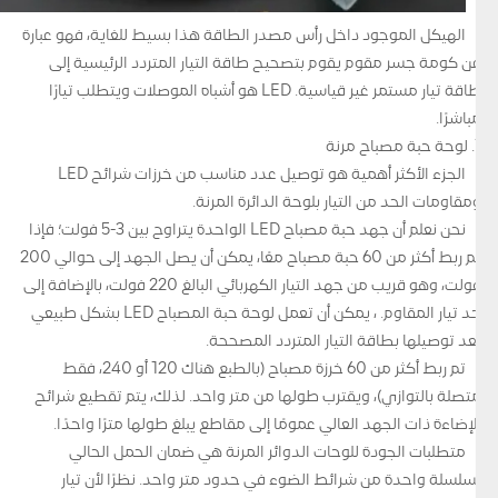
الهيكل الموجود داخل رأس مصدر الطاقة هذا بسيط للغاية، فهو عبارة
عن كومة جسر مقوم يقوم بتصحيح طاقة التيار المتردد الرئيسية إلى
طاقة تيار مستمر غير قياسية. LED هو أشباه الموصلات ويتطلب تيارًا
مباشرًا.
1. لوحة حبة مصباح مرنة
الجزء الأكثر أهمية هو توصيل عدد مناسب من خرزات شرائح LED
ومقاومات الحد من التيار بلوحة الدائرة المرنة.
نحن نعلم أن جهد حبة مصباح LED الواحدة يتراوح بين 3-5 فولت؛ فإذا
تم ربط أكثر من 60 حبة مصباح معًا، يمكن أن يصل الجهد إلى حوالي 200
فولت، وهو قريب من جهد التيار الكهربائي البالغ 220 فولت، بالإضافة إلى
حد تيار المقاوم. ، يمكن أن تعمل لوحة حبة المصباح LED بشكل طبيعي
بعد توصيلها بطاقة التيار المتردد المصححة.
تم ربط أكثر من 60 خرزة مصباح (بالطبع هناك 120 أو 240، فقط
متصلة بالتوازي)، ويقترب طولها من متر واحد. لذلك، يتم تقطيع شرائح
الإضاءة ذات الجهد العالي عمومًا إلى مقاطع يبلغ طولها مترًا واحدًا.
متطلبات الجودة للوحات الدوائر المرنة هي ضمان الحمل الحالي
لسلسلة واحدة من شرائط الضوء في حدود متر واحد. نظرًا لأن تيار