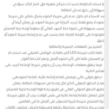
تم استخدام كومة جسر ذات شرائح صغيرة، فإن التيار الزائد سيؤدي
بسهولة إلى حرق مدخل الطاقة.
عند الاستخدام، حاول عدم طي شريط الضوء بشكل متكرر. طي شريط
الضوء لا يمنع فقط تبديد الحرارة من شريط الضوء، بل يمكن أيضًا أن
يتسبب بسهولة في تشوه خط الجهد العالي أو سقوط لوحة حبة المصباح
الموجودة على اللوحة المرنة، مما يتسبب في عدم إضاءة شريط الضوء أو
احترق.
التمييز بين المعلمات البصرية والطاقة:
كلما كانت شريحة LED أكبر، كلما زاد الهامش المتبقي عند استخدام
خرز المصباح، كلما كان تأثير الضوء أفضل وعمر الخدمة أطول.
فيما يتعلق بمعلمات الإضاءة، يجب أن يحتوي شريط الإضاءة الجيد على
العناصر التالية:
تدفق ضوئي عالي، ويفضل كفاءة إضاءة عالية. كفاءة الضوء هي
مقدار التدفق الضوئي الناتج لكل وحدة من استهلاك الطاقة. يمكن
تحقيق التدفق الضوئي العالي عن طريق زيادة قوة الوحدة لخرزة المصباح،
ولكن لضمان كفاءة إضاءة عالية في نفس الوقت، يجب أن تكون شريحة
خرزة المصباح شريحة كبيرة للحصول على أفضل ما في العالمين.
تتميز بدرجة حرارة لون مترابطة دقيقة ومستقرة وتحمل منخفض للألوان.