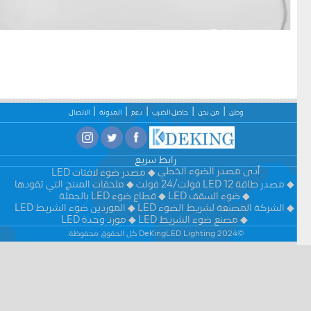
وطن
من نحن
حاصل الضرب
دعم
المدونة
الاتصال
رابط سريع
أدى مصدر الضوء الخطي
مصدر ضوء لافتات LED
مصدر طاقة LED 12 فولت/24 فولت
ملحقات المنتج التي تقودها
ضوء السقف LED
قطاع ضوء LED بالجملة
الشركة المصنعة لشريط الضوء LED
الموردين ضوء الشريط LED
مصنع ضوء الشريط LED
مورد وحدة LED
©2024 DeKingLED Lighting كل الحقوق محفوظة.