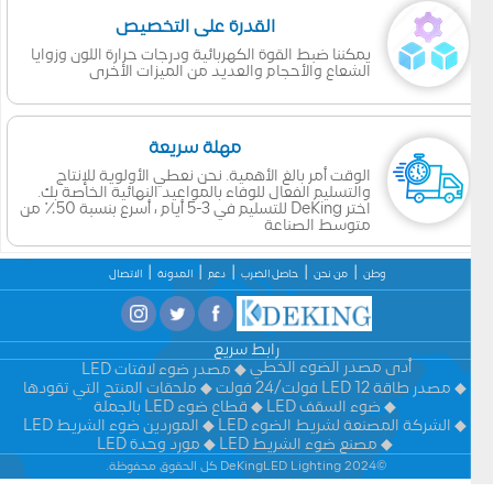
القدرة على التخصيص
يمكننا ضبط القوة الكهربائية ودرجات حرارة اللون وزوايا
الشعاع والأحجام والعديد من الميزات الأخرى
مهلة سريعة
الوقت أمر بالغ الأهمية. نحن نعطي الأولوية للإنتاج
والتسليم الفعال للوفاء بالمواعيد النهائية الخاصة بك.
اختر DeKing للتسليم في 3-5 أيام ، أسرع بنسبة 50٪ من
متوسط الصناعة
وطن
من نحن
حاصل الضرب
دعم
المدونة
الاتصال
رابط سريع
أدى مصدر الضوء الخطي
مصدر ضوء لافتات LED
مصدر طاقة LED 12 فولت/24 فولت
ملحقات المنتج التي تقودها
ضوء السقف LED
قطاع ضوء LED بالجملة
الشركة المصنعة لشريط الضوء LED
الموردين ضوء الشريط LED
مصنع ضوء الشريط LED
مورد وحدة LED
©2024 DeKingLED Lighting كل الحقوق محفوظة.