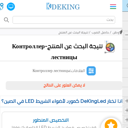
وطن
حاصل الضرب
نتيجة البحث عن المنتج
نتيجة البحث عن المنتج-Контроллер
лестницы
العلامات:Контроллер лестницы
لا يمكن العثور على النتائج
 تختار DeKingLed كمورد لأضواء الشريط LED في الصين؟
التخصيص المتطور
قم بتخصيص مصابيح الشريط LED الخاصة بك وفقا