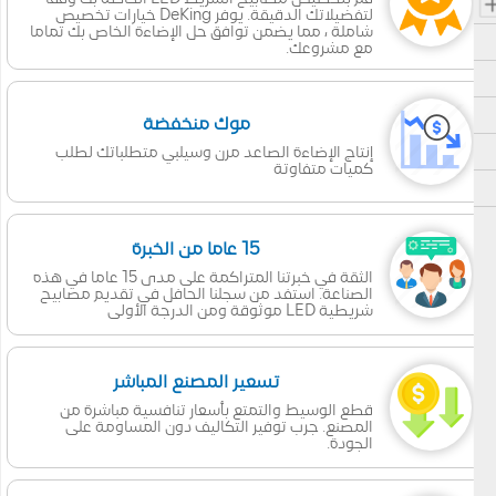
لتفضيلاتك الدقيقة. يوفر DeKing خيارات تخصيص
شاملة ، مما يضمن توافق حل الإضاءة الخاص بك تماما
مع مشروعك.
موك منخفضة
إنتاج الإضاءة الصاعد مرن وسيلبي متطلباتك لطلب
كميات متفاوتة
15 عاما من الخبرة
الثقة في خبرتنا المتراكمة على مدى 15 عاما في هذه
الصناعة. استفد من سجلنا الحافل في تقديم مصابيح
شريطية LED موثوقة ومن الدرجة الأولى
تسعير المصنع المباشر
قطع الوسيط والتمتع بأسعار تنافسية مباشرة من
المصنع. جرب توفير التكاليف دون المساومة على
الجودة.