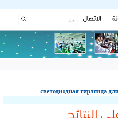
نة
الاتصال
لى النتائج