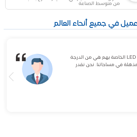
من متوسط الصناعة
لقد كان DeKingLED شريكا رائعا لمشاريع الإضاءة لدينا. مصابيح الشريط LED الخاصة بهم هي من الدرجة
مذهلة في مساحاتنا. نحن نقدر