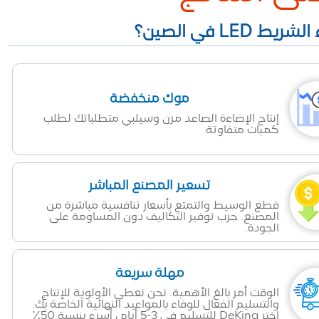
موك منخفضة
إنتاج الإضاءة الصاعد مرن وسيلبي متطلباتك لطلب
كميات متفاوتة
تسعير المصنع المباشر
قطع الوسيط والتمتع بأسعار تنافسية مباشرة من
المصنع. جرب توفير التكاليف دون المساومة على
الجودة.
مهلة سريعة
الوقت أمر بالغ الأهمية. نحن نعطي الأولوية للإنتاج
والتسليم الفعال للوفاء بالمواعيد النهائية الخاصة بك.
اختر DeKing للتسليم في 3-5 أيام ، أسرع بنسبة 50٪