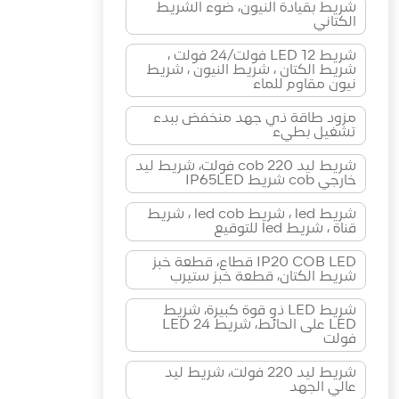
شريط بقيادة النيون، ضوء الشريط
الكتاني
شريط LED 12 فولت/24 فولت ،
شريط الكتان ، شريط النيون ، شريط
نيون مقاوم للماء
مزود طاقة ذي جهد منخفض ببدء
تشغيل بطيء
شريط ليد cob 220 فولت، شريط ليد
خارجي cob شريط IP65LED
شريط led ، شريط led cob ، شريط
قناة ، شريط led للتوقيع
IP20 COB LED قطاع، قطعة خبز
شريط الكتان، قطعة خبز ستيرب
شريط LED ذو قوة كبيرة، شريط
LED على الحائط، شريط LED 24
فولت
شريط ليد 220 فولت، شريط ليد
عالي الجهد