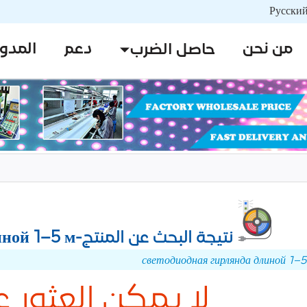
من نحن
دعم
المدو
حاصل الضرب
نتيجة البحث عن المنتج-светодиодная гирлянда длиной 1–5 м
لا يمكن العثور ع