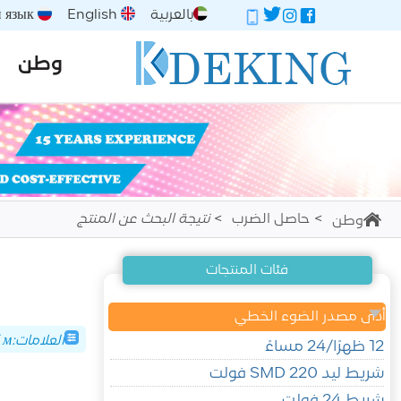
بالعربية
English
Русский язык
وطن
حاصل الضرب
نتيجة البحث عن المنتج
وطن
فئات المنتجات
أدى مصدر الضوء الخطي
العلامات:светодиодная гирлянда длиной 1–5 м
12 ظهرًا/24 مساءً
شريط ليد SMD 220 فولت
شريط 24 فولت