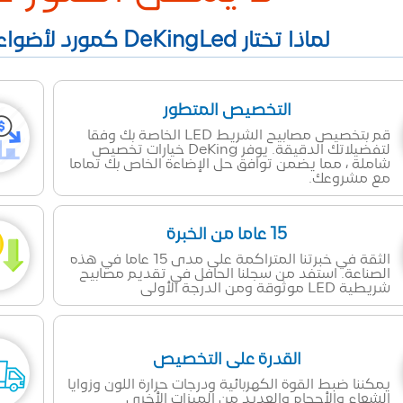
لماذا تختار DeKingLed كمورد لأضواء الشريط LED في الصين؟
التخصيص المتطور
قم بتخصيص مصابيح الشريط LED الخاصة بك وفقا
لتفضيلاتك الدقيقة. يوفر DeKing خيارات تخصيص
شاملة ، مما يضمن توافق حل الإضاءة الخاص بك تماما
مع مشروعك.
15 عاما من الخبرة
الثقة في خبرتنا المتراكمة على مدى 15 عاما في هذه
الصناعة. استفد من سجلنا الحافل في تقديم مصابيح
شريطية LED موثوقة ومن الدرجة الأولى
القدرة على التخصيص
يمكننا ضبط القوة الكهربائية ودرجات حرارة اللون وزوايا
الشعاع والأحجام والعديد من الميزات الأخرى