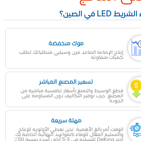
موك منخفضة
إنتاج الإضاءة الصاعد مرن وسيلبي متطلباتك لطلب
كميات متفاوتة
تسعير المصنع المباشر
قطع الوسيط والتمتع بأسعار تنافسية مباشرة من
المصنع. جرب توفير التكاليف دون المساومة على
الجودة.
مهلة سريعة
الوقت أمر بالغ الأهمية. نحن نعطي الأولوية للإنتاج
والتسليم الفعال للوفاء بالمواعيد النهائية الخاصة بك.
اختر DeKing للتسليم في 3-5 أيام ، أسرع بنسبة 50٪