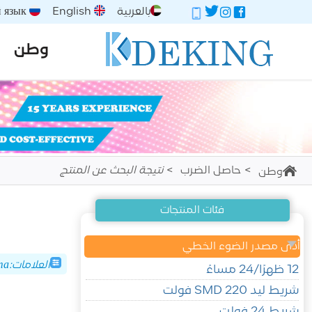
بالعربية
English
Русский язык
وطن
حاصل الضرب
نتيجة البحث عن المنتج
وطن
فئات المنتجات
أدى مصدر الضوء الخطي
العلامات:супер светодиодная лента
12 ظهرًا/24 مساءً
شريط ليد SMD 220 فولت
شريط 24 فولت