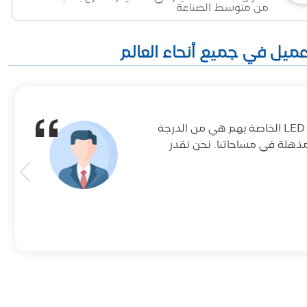
من متوسط الصناعة
لقد كان DeKingLED شريكا رائعا لمشاريع الإضاءة لدينا. مصابيح الشريط LED الخاصة بهم هي من الدرجة
مذهلة في مساحاتنا. نحن نقدر