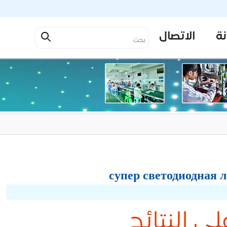
نة
الاتصال
لى النتائج