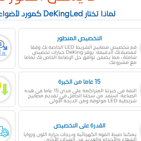
لماذا تختار DeKingLed كمورد لأضواء الشريط LED في الصين؟
التخصيص المتطور
قم بتخصيص مصابيح الشريط LED الخاصة بك وفقا
لتفضيلاتك الدقيقة. يوفر DeKing خيارات تخصيص
شاملة ، مما يضمن توافق حل الإضاءة الخاص بك تماما
مع مشروعك.
15 عاما من الخبرة
الثقة في خبرتنا المتراكمة على مدى 15 عاما في هذه
الصناعة. استفد من سجلنا الحافل في تقديم مصابيح
شريطية LED موثوقة ومن الدرجة الأولى
القدرة على التخصيص
يمكننا ضبط القوة الكهربائية ودرجات حرارة اللون وزوايا
الشعاع والأحجام والعديد من الميزات الأخرى