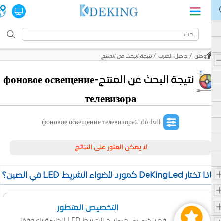
وطن
حاصل الضرب
نتيجة البحث عن المنتج
نتيجة البحث عن المنتج-фоновое освещение
телевизора
العلامات:фоновое освещение телевизора
لا يمكن العثور على النتائج
 تختار DeKingLed كمورد لأضواء الشريط LED في الصين؟
التخصيص المتطور
قم بتخصيص مصابيح الشريط LED الخاصة بك وفقا