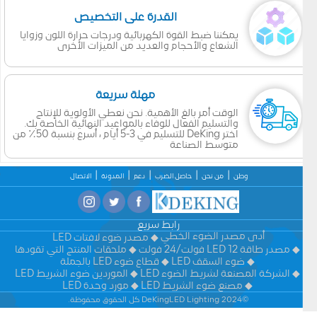
القدرة على التخصيص
يمكننا ضبط القوة الكهربائية ودرجات حرارة اللون وزوايا
الشعاع والأحجام والعديد من الميزات الأخرى
مهلة سريعة
الوقت أمر بالغ الأهمية. نحن نعطي الأولوية للإنتاج
والتسليم الفعال للوفاء بالمواعيد النهائية الخاصة بك.
اختر DeKing للتسليم في 3-5 أيام ، أسرع بنسبة 50٪ من
متوسط الصناعة
وطن
من نحن
حاصل الضرب
دعم
المدونة
الاتصال
رابط سريع
أدى مصدر الضوء الخطي
مصدر ضوء لافتات LED
مصدر طاقة LED 12 فولت/24 فولت
ملحقات المنتج التي تقودها
ضوء السقف LED
قطاع ضوء LED بالجملة
الشركة المصنعة لشريط الضوء LED
الموردين ضوء الشريط LED
مصنع ضوء الشريط LED
مورد وحدة LED
©2024 DeKingLED Lighting كل الحقوق محفوظة.