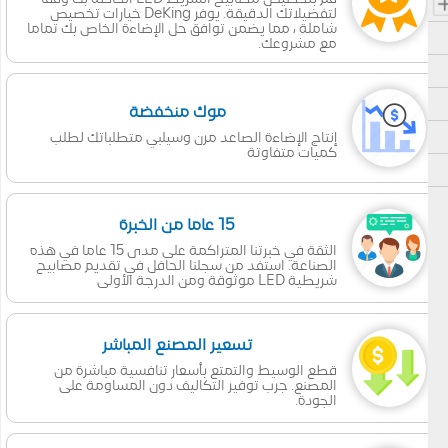
لتفضيلاتك الدقيقة. يوفر DeKing خيارات تخصيص
شاملة ، مما يضمن توافق حل الإضاءة الخاص بك تماما
مع مشروعك.
موك منخفضة
إنتاج الإضاءة الصاعد مرن وسيلبي متطلباتك لطلب
كميات متفاوتة
15 عاما من الخبرة
الثقة في خبرتنا المتراكمة على مدى 15 عاما في هذه
الصناعة. استفد من سجلنا الحافل في تقديم مصابيح
شريطية LED موثوقة ومن الدرجة الأولى
تسعير المصنع المباشر
قطع الوسيط والتمتع بأسعار تنافسية مباشرة من
المصنع. جرب توفير التكاليف دون المساومة على
الجودة.