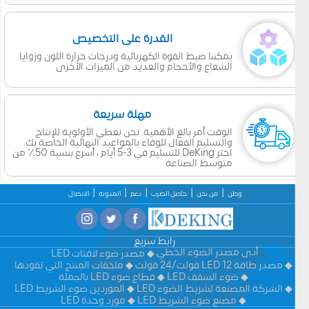
القدرة على التخصيص
يمكننا ضبط القوة الكهربائية ودرجات حرارة اللون وزوايا
الشعاع والأحجام والعديد من الميزات الأخرى
مهلة سريعة
الوقت أمر بالغ الأهمية. نحن نعطي الأولوية للإنتاج
والتسليم الفعال للوفاء بالمواعيد النهائية الخاصة بك.
اختر DeKing للتسليم في 3-5 أيام ، أسرع بنسبة 50٪ من
متوسط الصناعة
وطن
من نحن
حاصل الضرب
دعم
المدونة
الاتصال
رابط سريع
أدى مصدر الضوء الخطي
مصدر ضوء لافتات LED
مصدر طاقة LED 12 فولت/24 فولت
ملحقات المنتج التي تقودها
ضوء السقف LED
قطاع ضوء LED بالجملة
الشركة المصنعة لشريط الضوء LED
الموردين ضوء الشريط LED
مصنع ضوء الشريط LED
مورد وحدة LED