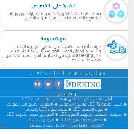
القدرة على التخصيص
يمكننا ضبط القوة الكهربائية ودرجات حرارة اللون وزوايا
الشعاع والأحجام والعديد من الميزات الأخرى
مهلة سريعة
الوقت أمر بالغ الأهمية. نحن نعطي الأولوية للإنتاج
والتسليم الفعال للوفاء بالمواعيد النهائية الخاصة بك.
اختر DeKing للتسليم في 3-5 أيام ، أسرع بنسبة 50٪ من
متوسط الصناعة
وطن
من نحن
حاصل الضرب
دعم
المدونة
الاتصال
رابط سريع
أدى مصدر الضوء الخطي
مصدر ضوء لافتات LED
مصدر طاقة LED 12 فولت/24 فولت
ملحقات المنتج التي تقودها
ضوء السقف LED
قطاع ضوء LED بالجملة
الشركة المصنعة لشريط الضوء LED
الموردين ضوء الشريط LED
مصنع ضوء الشريط LED
مورد وحدة LED
©2024 DeKingLED Lighting كل الحقوق محفوظة.