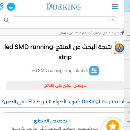
وطن
حاصل الضرب
نتيجة البحث عن المنتج
نتيجة البحث عن المنتج-led SMD running
strip
العلامات:led SMD running strip
لا يمكن العثور على النتائج
 تختار DeKingLed كمورد لأضواء الشريط LED في الصين؟
التخصيص المتطور
قم بتخصيص مصابيح الشريط LED الخاصة بك وفقا