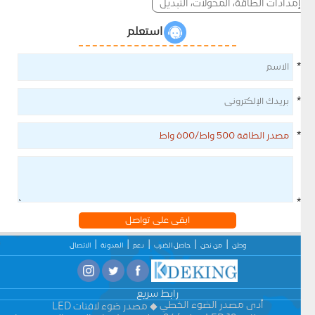
إمدادات الطاقة، المحولات، التبديل
استعلم
*
*
*
*
ابقى على تواصل
وطن
من نحن
حاصل الضرب
دعم
المدونة
الاتصال
رابط سريع
أدى مصدر الضوء الخطي
مصدر ضوء لافتات LED