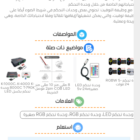
لاحتياجاتهم الخاصة من خلال وحدة التحكم.
4. مع وظيفة التوقيت: تحتوي بعض وحدات التحكم في شريط الضوء أيضًا على
وظيفة توقيت، والتي يمكن تشغيلها/إيقافها تلقائيًا وفقًا لاحتياجاتك الخاصة، وهي
مريحة وعملية.
المواصفات
مواضيع ذات صلة
وحدة تحكم RGBW 5-
K-1000C، K-4000 K-
24 فولت
8 مللي متر 10 مللي متر
وحدة تحكم LED
8000C T-790K وحدة
2pin COB LED موصل
صغيرة5v-24v
تحكم بكسل LED
الشريط
العلامات
وحدة تحكم LED، وحدة تحكم RGB، وحدة تحكم RGB صغيرة
استعلم