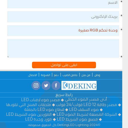
*
*
*
*
ابقى على تواصل
وطن
من نحن
حاصل الضرب
دعم
المدونة
الاتصال
رابط سريع
أدى مصدر الضوء الخطي
مصدر ضوء لافتات LED
مصدر طاقة LED 12 فولت/24 فولت
ملحقات المنتج التي تقودها
ضوء السقف LED
قطاع ضوء LED بالجملة
الشركة المصنعة لشريط الضوء LED
الموردين ضوء الشريط LED
مصنع ضوء الشريط LED
مورد وحدة LED
©2024 DeKingLED Lighting كل الحقوق محفوظة.