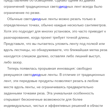
представление об освещении. Однако одним из давних
ограничений традиционных свето
диод
ных лент всегда было
ограничение по резке.
Обычные свето
диод
ные ленты можно резать только в
определенных точках, обычно каждые несколько сантиметров.
Хотя это подходит для многих установок, это часто приводит к
разочарованию, когда проект требует точной длины.
Представьте, что вы пытаетесь уложить ленту под полкой или
вдоль лестницы, но обнаруживаете, что ближайшая метка реза
находится слишком далеко, оставляя либо лишний выступ,
либо зазор.
Теперь появилась прорывная инновация: свободно
режущиеся свето
диод
ные ленты. В отличие от традиционных
лент, эти передовые продукты позволяют резать в любом
месте вдоль ленты, не ограничиваясь предварительно
заданными точками реза. Эта уникальная особенность
открывает бесконечные возможности для более
индивидуальных, чистых и эффективных решений в области