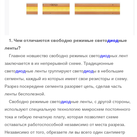
1. Чем отличаются свободно режимые свето
диод
ные
ленты?
Главное новшество свободно режимых свето
диод
ных лент
заключается в их непрерывной схеме. Традиционные
свето
диод
ные ленты группируют свето
диод
ы в небольшие
сегменты, каждый из которых имеет свои резисторы и схему.
Разрез посередине сегмента разорвет цепь, сделав часть
ленты бесполезной.
Свободно режимые свето
диод
ные ленты, с другой стороны,
используют специальную технологию микросхем постоянного
тока и гибкую печатную плату, которая позволяет схеме
оставаться работоспособной независимо от места разреза.
Независимо от того, обрезаете ли вы всего один сантиметр