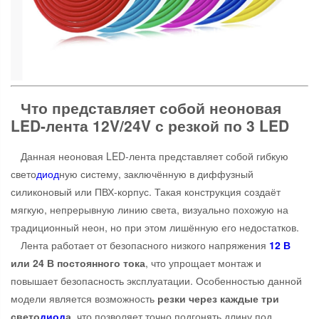
Что представляет собой неоновая
LED-лента 12V/24V с резкой по 3 LED
Данная неоновая LED-лента представляет собой гибкую
свето
диод
ную систему, заключённую в диффузный
силиконовый или ПВХ-корпус. Такая конструкция создаёт
мягкую, непрерывную линию света, визуально похожую на
традиционный неон, но при этом лишённую его недостатков.
Лента работает от безопасного низкого напряжения
12 В
или 24 В постоянного тока
, что упрощает монтаж и
повышает безопасность эксплуатации. Особенностью данной
модели является возможность
резки через каждые три
свето
диод
а
, что позволяет точно подгонять длину под