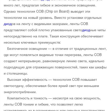
много лет, предлагая гибкое и экономичное освещение.
Однако технология COB (Chip on Board) выводит эти
технологии на новый уровень. Вместо установки отдельных
диод
ов на ленту с видимыми зазорами, ленты COB
представляют собой плотно упакованные свето
диод
ные чипы
непосредственно на плате. Такая конструкция обеспечивает
несколько ключевых преимуществ:
Безточечное освещение — в отличие от традиционных лент,
где могут появляться видимые точки перегрева, ленты COB
создают непрерывную, равномерную линию света, идеально
подходящую для отражающих поверхностей, таких как шкафы
и столешницы.
Высокая эффективность — технология COB повышает
светоотдачу, обеспечивая более яркий свет при меньшем
энергопотреблении.
Компактность и тонкость — несмотря на свою мощность,
ленты COB тонкие и гибкие, что позволяет легко
устанавливать их в ограниченных или скрытых пространствах.