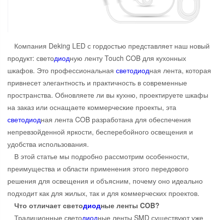
Компания Deking LED с гордостью представляет наш новый
продукт: свето
диод
ную ленту Touch COB для кухонных
шкафов. Это профессиональная
свето
диод
ная лента, которая
привнесет элегантность и практичность в современные
пространства. Обновляете ли вы кухню, проектируете шкафы
на заказ или оснащаете коммерческие проекты, эта
свето
диод
ная лента COB разработана для обеспечения
непревзойденной яркости, бесперебойного освещения и
удобства использования.
В этой статье мы подробно рассмотрим особенности,
преимущества и области применения этого передового
решения для освещения и объясним, почему оно идеально
подходит как для жилых, так и для коммерческих проектов.
Что отличает свето
диод
ные ленты COB?
Традиционные свето
диод
ные ленты SMD существуют уже