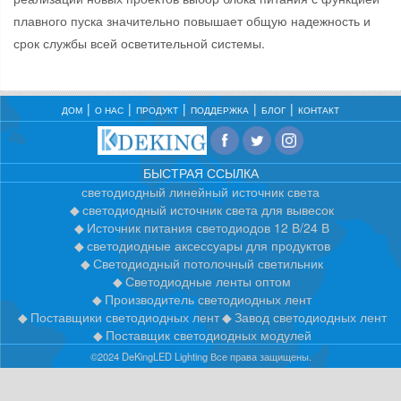
плавного пуска значительно повышает общую надежность и
срок службы всей осветительной системы.
ДОМ
О НАС
ПРОДУКТ
ПОДДЕРЖКА
БЛОГ
КОНТАКТ
БЫСТРАЯ ССЫЛКА
светодиодный линейный источник света
светодиодный источник света для вывесок
Источник питания светодиодов 12 В/24 В
светодиодные аксессуары для продуктов
Светодиодный потолочный светильник
Светодиодные ленты оптом
Производитель светодиодных лент
Поставщики светодиодных лент
Завод светодиодных лент
Поставщик светодиодных модулей
©2024 DeKingLED Lighting Все права защищены.