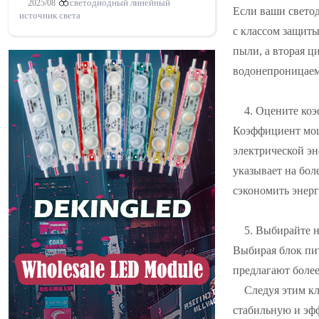
2025/08
светодиодный линейный
Если ваши светод
источник света
с классом защиты
пыли, а вторая ц
водонепроницаем
4. Оцените ко
Коэффициент мощ
электрической эн
указывает на бо
сэкономить энерг
5. Выбирайте 
Выбирая блок пи
предлагают боле
Следуя этим к
стабильную и эф