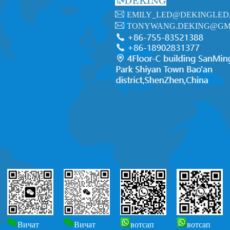
EMILY_LED@DEKINGLED
TONYWANG.DEKING@GM
Вичат
Вичат
вотсап
вотсап