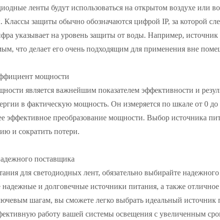
иодные ленты будут использоваться на открытом воздухе или в
. Классы защиты обычно обозначаются цифрой IP, за которой сле
ифра указывает на уровень защиты от воды. Например, источник 
ым, что делает его очень подходящим для применения вне поме
эффициент мощности
ности является важнейшим показателем эффективности и резул
ергии в фактическую мощность. Он измеряется по шкале от 0 д
лее эффективное преобразование мощности. Выбор источника п
ию и сократить потери.
надежного поставщика
тания для светодиодных лент, обязательно выбирайте надежног
е надежные и долговечные источники питания, а также отлично
лючевым шагам, вы сможете легко выбрать идеальный источник п
фективную работу вашей системы освещения с увеличенным сро