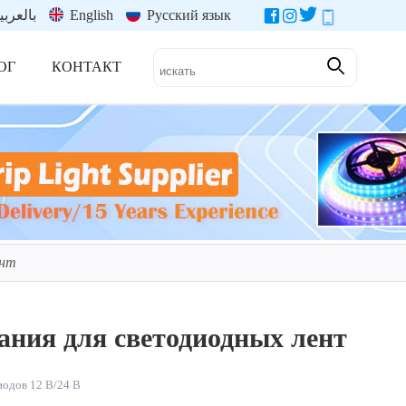
بالعربي
English
Русский язык
ОГ
КОНТАКТ
ент
ания для светодиодных лент
иодов 12 В/24 В