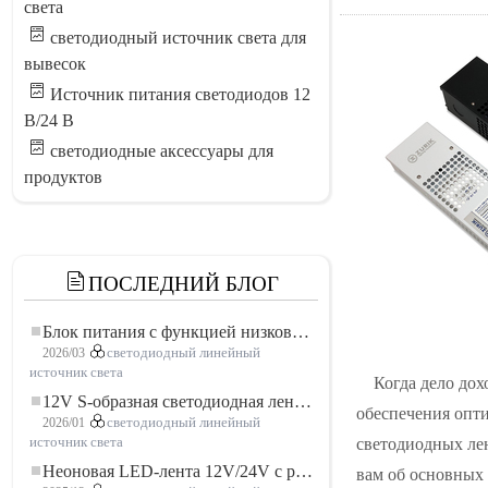
света
светодиодный источник света для
вывесок
Источник питания светодиодов 12
В/24 В
светодиодные аксессуары для
продуктов
ПОСЛЕДНИЙ БЛОГ
Блок питания с функцией низковольтного плавного пуска для LED освещения
2026/03
светодиодный линейный
источник света
Когда дело дох
12V S-образная светодиодная лента: гибкое и эффективное решение для современного освещения
обеспечения опт
2026/01
светодиодный линейный
светодиодных лен
источник света
Неоновая LED-лента 12V/24V с резкой по 3 светодиода: современное неоновое освещение для любого пространства
вам об основных 