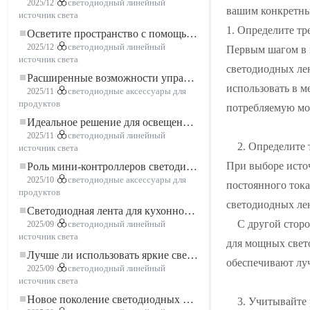
2025/12
светодиодный линейный
вашим конкретны
источник света
1. Определите т
Осветите пространство с помощью гибкой низковольтной неоновой LED-ленты
2025/12
светодиодный линейный
Первым шагом в 
источник света
светодиодных ле
Расширенные возможности управления освещением: основные преимущества контроллера RGBW 5–24 В
использовать в 
2025/11
светодиодные аксессуары для
продуктов
потребляемую мо
Идеальное решение для освещения: гибкая светодиодная лента COB высокой плотности FOB для современного освещения
2025/11
светодиодный линейный
2. Определите 
источник света
При выборе исто
Роль мини-контроллеров светодиодов в проектах светодиодных лент
2025/10
светодиодные аксессуары для
постоянного ток
продуктов
светодиодных лен
Светодиодная лента для кухонного шкафа: сенсорная светодиодная лента COB, которая меняет представление о домашнем и коммерческом освещении
С другой сторо
2025/09
светодиодный линейный
источник света
для мощных свет
Лучше ли использовать яркие светодиодные лампы?
обеспечивают лу
2025/09
светодиодный линейный
источник света
Новое поколение светодиодных лент: свободная резка для неограниченных возможностей
3. Учитывайте