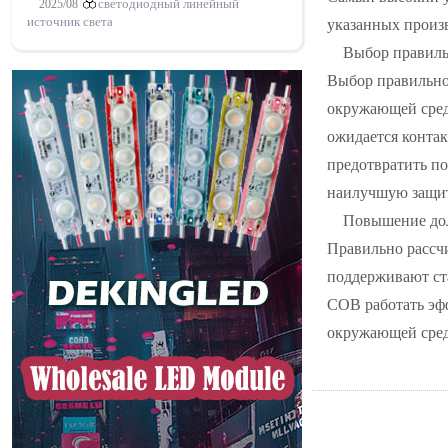
2025/08
светодиодный линейный
источник света
указанных произв
Выбор правиль
Выбор правильног
окружающей среды
ожидается контак
предотвратить по
наилучшую защит
Повышение дол
Правильно расс
поддерживают ст
COB работать эф
окружающей сре