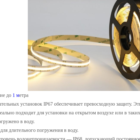
ние до
1 м
етра
ательных установок IP67 обеспечивает превосходную защиту. Э
деально подходит для установки на открытом воздухе или в таких
гружено в воду.
 для длительного погружения в воду.
ровень водонепроницаемости — IP68, допускающий постоянное 