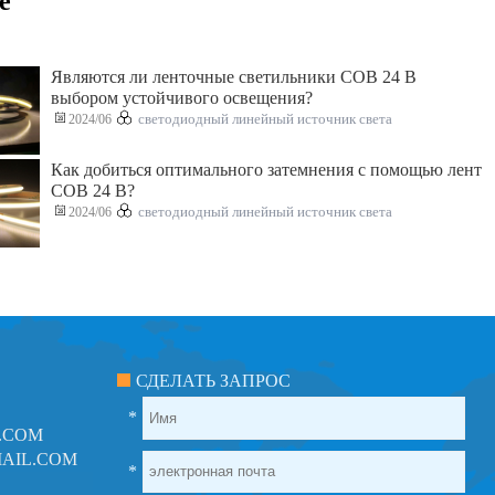
е
Являются ли ленточные светильники COB 24 В
выбором устойчивого освещения?
2024/06
светодиодный линейный источник света
Как добиться оптимального затемнения с помощью лент
COB 24 В?
2024/06
светодиодный линейный источник света
СДЕЛАТЬ ЗАПРОС
*
.COM
AIL.COM
*