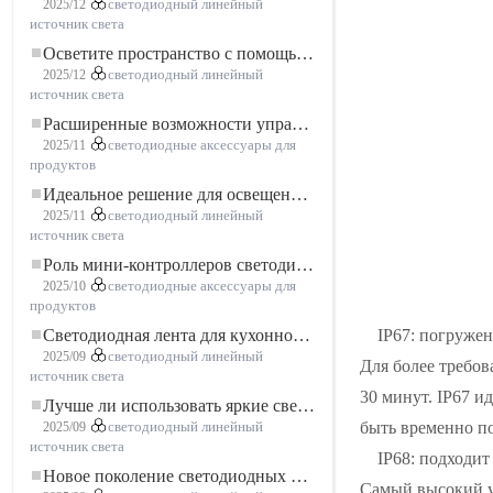
2025/12
светодиодный линейный
источник света
Осветите пространство с помощью гибкой низковольтной неоновой LED-ленты
2025/12
светодиодный линейный
источник света
Расширенные возможности управления освещением: основные преимущества контроллера RGBW 5–24 В
2025/11
светодиодные аксессуары для
продуктов
Идеальное решение для освещения: гибкая светодиодная лента COB высокой плотности FOB для современного освещения
2025/11
светодиодный линейный
источник света
Роль мини-контроллеров светодиодов в проектах светодиодных лент
2025/10
светодиодные аксессуары для
продуктов
IP67: погруже
Светодиодная лента для кухонного шкафа: сенсорная светодиодная лента COB, которая меняет представление о домашнем и коммерческом освещении
2025/09
светодиодный линейный
Для более требов
источник света
30 минут. IP67 и
Лучше ли использовать яркие светодиодные лампы?
быть временно по
2025/09
светодиодный линейный
источник света
IP68: подходит
Новое поколение светодиодных лент: свободная резка для неограниченных возможностей
Самый высокий у