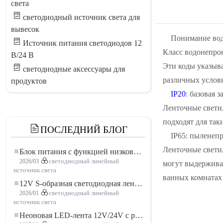
света
светодиодный источник света для
вывесок
Понимание вод
Источник питания светодиодов 12
Класс водонепрон
В/24 В
Эти коды указыв
светодиодные аксессуары для
различных услов
продуктов
IP20
: базовая 
Ленточные свети
подходят для так
ПОСЛЕДНИЙ БЛОГ
IP65: пыленепр
Ленточные свети
Блок питания с функцией низковольтного плавного пуска для LED освещения
2026/03
светодиодный линейный
могут выдерживат
источник света
ванных комнатах 
12V S-образная светодиодная лента: гибкое и эффективное решение для современного освещения
2026/01
светодиодный линейный
источник света
Неоновая LED-лента 12V/24V с резкой по 3 светодиода: современное неоновое освещение для любого пространства