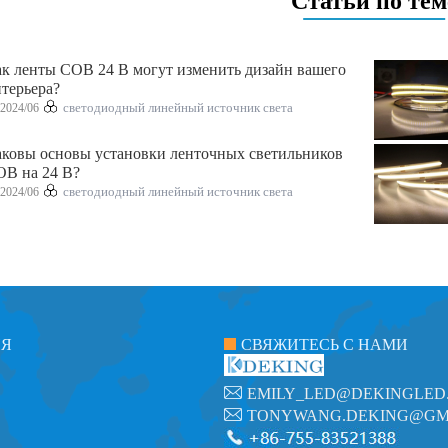
Статьи по тем
к ленты COB 24 В могут изменить дизайн вашего
терьера?
2024/06
светодиодный линейный источник света
ковы основы установки ленточных светильников
B на 24 В?
2024/06
светодиодный линейный источник света
ИЯ
СВЯЖИТЕСЬ С НАМИ
EMILY_LED@DEKINGLED
TONYWANG.DEKING@GM