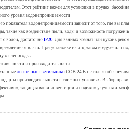
одителем. Этот рейтинг важен для установки в прудах, бассейн
ного уровня водонепроницаемости
о показателя водонепроницаемости зависит от того, где вы пл
, такие как воздействие пыли, воды и возможность погружения
т с водой, достаточно
IP20
. Для ванных комнат или кухонь реко
вреждение от влаги. При установке на открытом воздухе или по
у от непогоды.
говечности и производительности
читанные
ленточные светильники
COB 24 В не только обеспечива
андарты производительности в сложных условиях. Выбор прави
фективно, защищая ваши инвестиции и надежно улучшая атмосфе
ды.