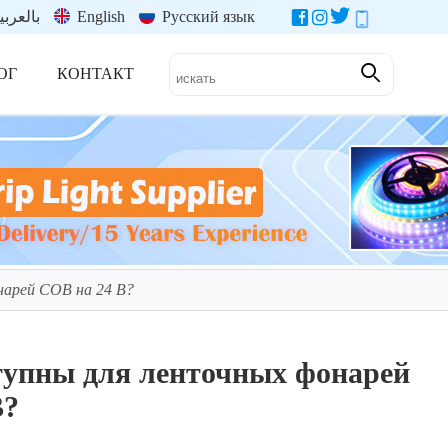
بالعربي
English
Русский язык
ОГ
КОНТАКТ
нарей COB на 24 В?
тупны для ленточных фонарей
В?