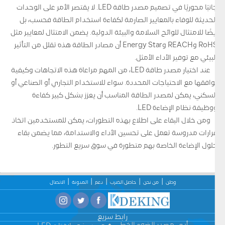
جانبًا محوريًا في تصميم مصدر طاقة LED. لا يقتصر الأمر على الوحدات
الحديثة للوفاء بالمعايير الصارمة لكفاءة استخدام الطاقة فحسب، بل
أيضًا للامتثال للوائح السلامة والبيئة الدولية. يضمن الامتثال لمعايير مثل
RoHS وREACH وEnergy Star أن مصادر الطاقة هذه تقلل من التأثير
البيئي مع توفير الأداء الأمثل.
عند اختيار مصدر طاقة LED، من المهم مراعاة هذه الاتجاهات وكيفية
توافقها مع الاحتياجات المحددة. سواء للاستخدام التجاري أو الصناعي أو
السكني، يمكن لمصدر الطاقة المناسب أن يعزز بشكل كبير كفاءة
ووظيفة نظام الإضاءة LED.
ومن خلال البقاء على اطلاع بهذه التطورات، يمكن للمستخدمين اتخاذ
قرارات مدروسة تعمل على تحسين الأداء والاستدامة، مما يضمن بقاء
حلول الإضاءة الخاصة بهم متطورة في سوق سريع التطور.
وطن
من نحن
حاصل الضرب
دعم
المدونة
الاتصال
رابط سريع