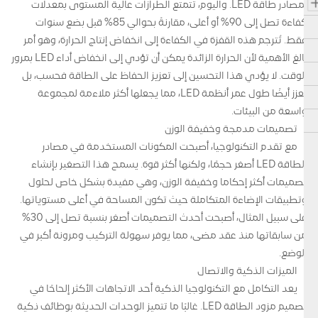
لمصادر طاقة LED. واليوم، تتمتع الطرازات عالية المستوى بمعدلات
كفاءة تصل إلى 90% أو أعلى، مقارنةً بحوالي 85% قبل بضع سنوات
فقط. تُترجم هذه القفزة في الكفاءة إلى انخفاض إنتاج الحرارة، وهو أمر
بالغ الأهمية لأن الحرارة الزائدة يمكن أن تؤدي إلى انخفاض أداء LED بمرور
الوقت. لا يؤدي هذا التحسين إلى تعزيز الحفاظ على الطاقة فحسب، بل
يعزز أيضًا طول عمر أنظمة LED، مما يجعلها أكثر ملاءمة لمجموعة
واسعة من البيئات.
تصميمات مدمجة وخفيفة الوزن
مع تقدم التكنولوجيا، أصبحت المكونات المستخدمة في مصادر
الطاقة LED أصغر حجمًا، ولكنها أكثر قوة. يسمح هذا التصغير بإنشاء
تصميمات أكثر إحكاما وخفيفة الوزن، وهي مفيدة بشكل خاص لحلول
وتطبيقات الإضاءة المتكاملة حيث تكون المساحة في أعلى مستوياتها.
على سبيل المثال، أصبحت أحدث التصميمات أصغر بنسبة تصل إلى 30%
من سابقاتها منذ عقد مضى، مما يوفر سهولة التركيب ومرونة أكبر في
الوضع.
الميزات الذكية والاتصال
يعد التكامل مع التكنولوجيا الذكية أحد الاتجاهات الأكثر إلحاحًا في
تصميم مزود الطاقة LED. غالبًا ما تتميز الوحدات الحديثة بوظائف ذكية