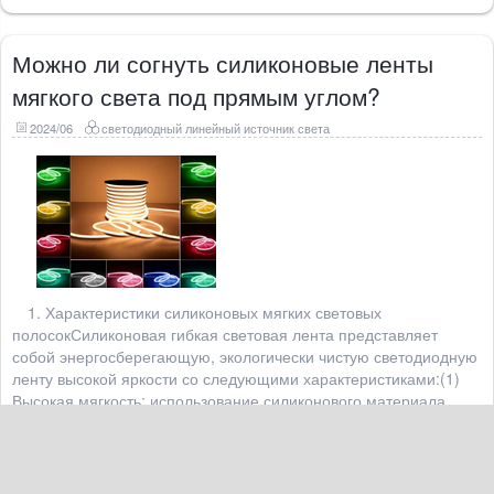
Можно ли согнуть силиконовые ленты
мягкого света под прямым углом?
2024/06
светодиодный линейный источник света
1. Характеристики силиконовых мягких световых
полосокСиликоновая гибкая световая лента представляет
собой энергосберегающую, экологически чистую светодиодную
ленту высокой яркости со следующими характеристиками:(1)
Высокая мягкость: использование силиконового материала
делает световую полосу мягкой
Читать далее