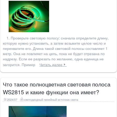
1. Проверьте световую полосу: сначала определите длину,
которую нужно установить, а затем возьмите целое число и
перехватите его. Длина такой световой полосы составляет 1
метр. Она не повлияет на цепь, пока не будет отрезана по
надрезу. Если ее разрезать по желанию, одна единица не
загорится. Пример
Читать далее
Что такое полноцветная световая полоса
WS2815 и какие функции она имеет?
2024/07
светодиодный линейный источник света