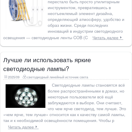
перестало быть просто утилитарным
инструментом, превратившись в
неотъемлемый элемент дизайна,
определяющий атмосферу, удобство и
образ жизни. Среди последних
инноваций в индустрии светодиодного
освещения — светодиодные ленты COB (C
Читать далее
Лучше ли использовать яркие
светодиодные лампы?
2025/09
светодиодный линейный источник света
Светодиодные лампы становятся всё
более распространёнными в домах, но
некоторые пользователи всё ещё
заблуждаются в выборе. Они считают,
что чем ярче светодиод, тем лучше. Это
«чем ярче, тем лучше» относится как к качеству самой лампы,
так и к необходимой освещённости помещения. Чтобы р
Читать далее