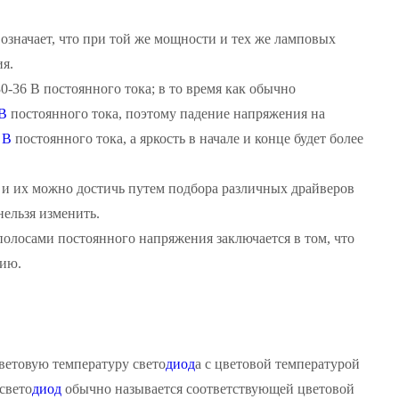
о означает, что при той же мощности и тех же ламповых
ия.
-36 В постоянного тока; в то время как обычно
 В
постоянного тока, поэтому падение напряжения на
 В
постоянного тока, а яркость в начале и конце будет более
 и их можно достичь путем подбора различных драйверов
ельзя изменить.
полосами постоянного напряжения заключается в том, что
нию.
ветовую температуру свето
диод
а с цветовой температурой
свето
диод
обычно называется соответствующей цветовой