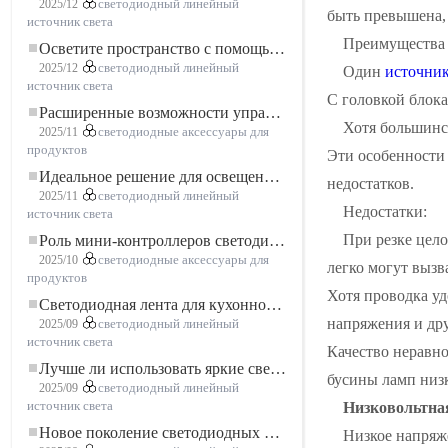
2025/12
светодиодный линейный
быть превышена, 
источник света
Преимущества 
Осветите пространство с помощью гибкой низковольтной неоновой LED-ленты
2025/12
светодиодный линейный
Один
источник
источник света
С головкой блока
Расширенные возможности управления освещением: основные преимущества контроллера RGBW 5–24 В
Хотя большинст
2025/11
светодиодные аксессуары для
продуктов
Эти особенности 
Идеальное решение для освещения: гибкая светодиодная лента COB высокой плотности FOB для современного освещения
недостатков.
2025/11
светодиодный линейный
Недостатки:
источник света
При резке цело
Роль мини-контроллеров светодиодов в проектах светодиодных лент
2025/10
светодиодные аксессуары для
легко могут вызв
продуктов
Хотя проводка уд
Светодиодная лента для кухонного шкафа: сенсорная светодиодная лента COB, которая меняет представление о домашнем и коммерческом освещении
напряжения и дру
2025/09
светодиодный линейный
источник света
Качество неравно
Лучше ли использовать яркие светодиодные лампы?
бусины ламп низ
2025/09
светодиодный линейный
Низковольтна
источник света
Новое поколение светодиодных лент: свободная резка для неограниченных возможностей
Низкое напряже