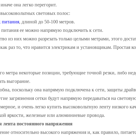
иначе она легко перегорит.
высоковольтных световых полос:
 питания
, длиной до 50-100 метров.
 питания ее можно напрямую подключить к сети.
во из них можно разрезать только целыми метрами, этого доста
как раз то, что нравится электрикам и установщикам. Простая к
го метра некоторые позиции, требующие точной резки, либо нед
ать выгорание.
обна, поскольку она напрямую подключена к сети, защиты драй
гие загрязнения сетки будут напрямую передаваться на световую
мерное, и очень легко купить высоковольтную ленту низкого кач
кой яркости, железные или алюминиевые провода.
я лента постоянного напряжения
ние относительно высокого напряжения и, как правило, питает