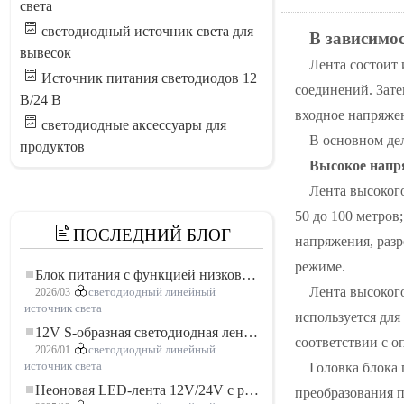
света
светодиодный источник света для
В зависимо
вывесок
Лента состоит
Источник питания светодиодов 12
соединений. Зате
В/24 В
входное напряже
светодиодные аксессуары для
В основном де
продуктов
Высокое нап
Лента высоког
50 до 100 метров
ПОСЛЕДНИЙ БЛОГ
напряжения, разр
режиме.
Блок питания с функцией низковольтного плавного пуска для LED освещения
Лента высокого
2026/03
светодиодный линейный
источник света
используется для
12V S-образная светодиодная лента: гибкое и эффективное решение для современного освещения
соответствии с о
2026/01
светодиодный линейный
Головка блока 
источник света
Неоновая LED-лента 12V/24V с резкой по 3 светодиода: современное неоновое освещение для любого пространства
преобразования п