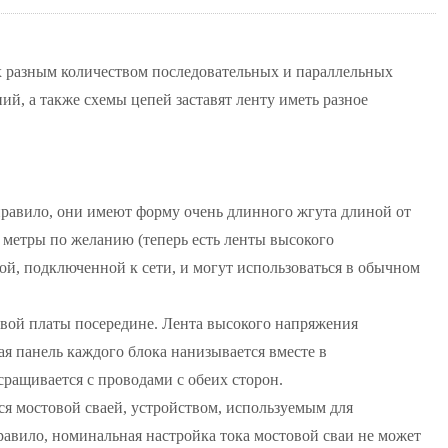
х разным количеством последовательных и параллельных
й, а также схемы цепей заставят ленту иметь разное
правило, они имеют форму очень длинного жгута длиной от
а метры по желанию (теперь есть ленты высокого
ой, подключенной к сети, и могут использоваться в обычном
овой платы посередине. Лента высокого напряжения
ая панель каждого блока нанизывается вместе в
сращивается с проводами с обеих сторон.
ся мостовой сваей, устройством, используемым для
равило, номинальная настройка тока мостовой сваи не может