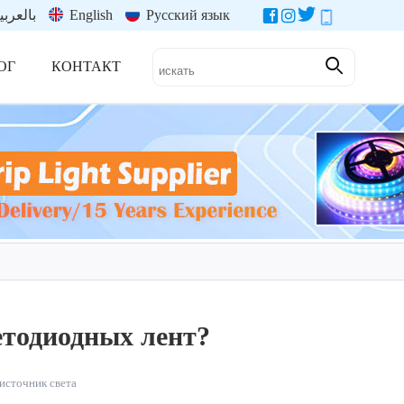
بالعربي
English
Русский язык
ОГ
КОНТАКТ
етодиодных лент?
источник света