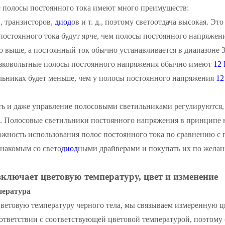
 полосы постоянного тока имеют много преимуществ:
, транзисторов,
диод
ов и т. д., поэтому светоотдача высокая. Эт
остоянного тока будут ярче, чем полосы постоянного напряжен
 выше, а постоянный ток обычно устанавливается в диапазоне 30
зковольтные полосы постоянного напряжения обычно имеют
12
льниках будет меньше, чем у полосы постоянного напряжения
12
ть и даже управление полосовыми светильниками регулируются,
а. Полосовые светильники постоянного напряжения в принципе н
жность использования полос постоянного тока по сравнению с 
знакомым со свето
диод
ными драйверами и покупать их по жела
включает цветовую температуру, цвет и изменение
пература
цветовую температуру черного тела, мы связываем измеренную ц
оответствии с соответствующей цветовой температурой, поэтому 