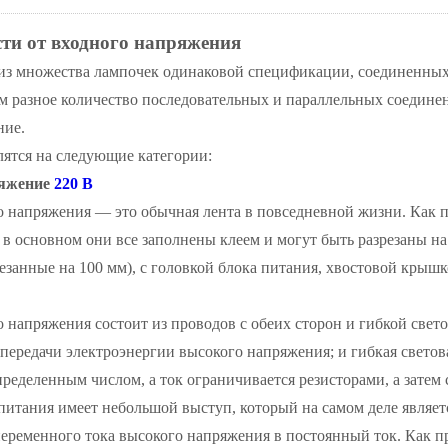
сти от входного напряжения
 из множества лампочек одинаковой спецификации, соединенны
м разное количество последовательных и параллельных соединени
ние.
лятся на следующие категории:
ряжение
220 В
о напряжения — это обычная лента в повседневной жизни. Как 
; в основном они все заполнены клеем и могут быть разрезаны н
езанные на 100 мм), с головкой блока питания, хвостовой крышк
 напряжения состоит из проводов с обеих сторон и гибкой свет
 передачи электроэнергии высокого напряжения; и гибкая светов
пределенным числом, а ток ограничивается резисторами, а затем 
питания имеет небольшой выступ, который на самом деле являет
еременного тока высокого напряжения в постоянный ток. Как п