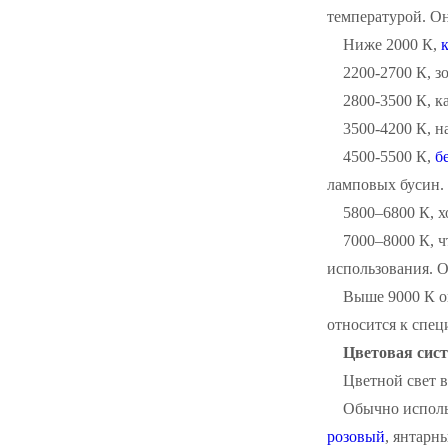
температурой. Он
Ниже 2000 К,
2200-2700 К, з
2800-3500 К, к
3500-4200 К, н
4500-5500 К,
б
ламповых бусин.
5800–6800 К, 
7000–8000 К, ч
использования. О
Выше 9000 К он
относится к спец
Цветовая сис
Цветной свет 
Обычно исполь
розовый
, янтарны