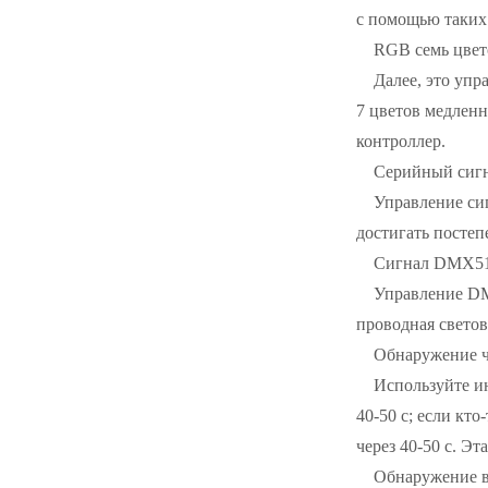
с помощью таких м
RGB семь цвет
Далее, это уп
7 цветов медленн
контроллер.
Серийный сиг
Управление сиг
достигать постеп
Сигнал DMX5
Управление DM
проводная светов
Обнаружение ч
Используйте ин
40-50 с; если кт
через 40-50 с. Э
Обнаружение в