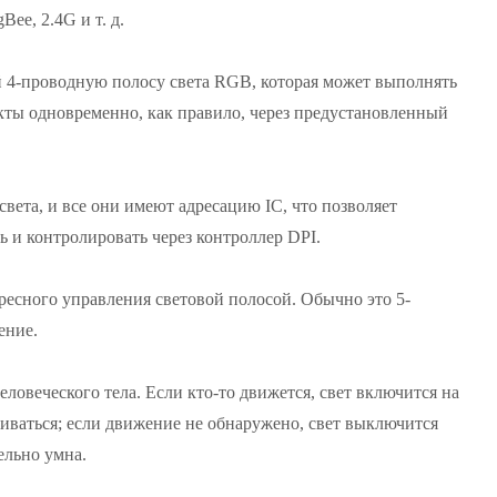
ee, 2.4G и т. д.
й 4-проводную полосу света RGB, которая может выполнять
кты одновременно, как правило, через предустановленный
света, и все они имеют адресацию IC, что позволяет
ь и контролировать через контроллер DPI.
есного управления световой полосой. Обычно это 5-
ение.
овеческого тела. Если кто-то движется, свет включится на
пливаться; если движение не обнаружено, свет выключится
ельно умна.