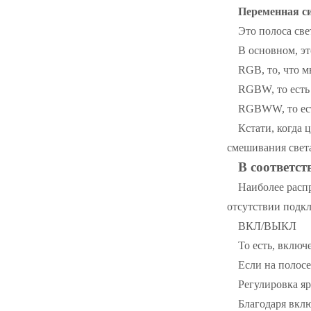
Переменная с
Это полоса све
В основном, эт
RGB, то, что 
RGBW, то есть
RGBWW, то ест
Кстати, когда
смешивания свет
В соответст
Наиболее расп
отсутствии подк
ВКЛ/ВЫКЛ
То есть, вклю
Если на полосе
Регулировка яр
Благодаря вкл