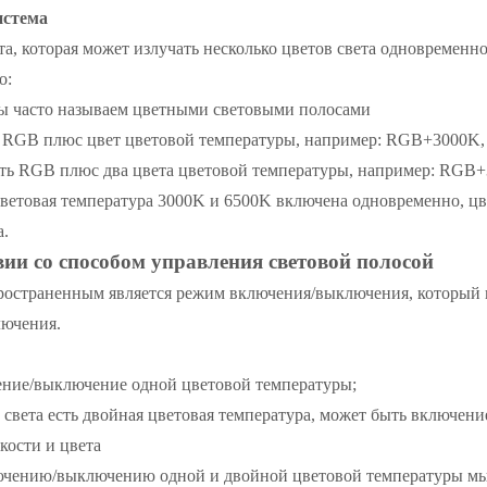
истема
та, которая может излучать несколько цветов света одновременно
о:
мы часто называем цветными световыми полосами
 RGB плюс цвет цветовой температуры, например: RGB+3000
ь RGB плюс два цвета цветовой температуры, например: RGB
 цветовая температура 3000K и 6500K включена одновременно, 
а.
вии со способом управления световой полосой
ространенным является режим включения/выключения, который
лючения.
чение/выключение одной цветовой температуры;
 света есть двойная цветовая температура, может быть включе
кости и цвета
ючению/выключению одной и двойной цветовой температуры мы 