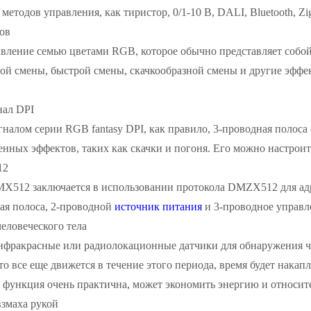
етодов управления, как тиристор, 0/1-10 В, DALI, Bluetooth, ZigB
ов
равление семью цветами RGB, которое обычно представляет собо
ой смены, быстрой смены, скачкообразной смены и другие эффе
нал DPI
налом серии RGB fantasy DPI, как правило, 3-проводная полоса 
енных эффектов, таких как скачки и погоня. Его можно настроит
12
X512 заключается в использовании протокола DMZX512 для адр
ая полоса, 2-проводной
источник питания
и 3-проводное управл
еловеческого тела
фракрасные или радиолокационные датчики для обнаружения чел
о-то все еще движется в течение этого периода, время будет нака
та функция очень практична, может экономить энергию и относит
змаха рукой