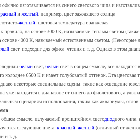
 обычно изготавливается из синего светового чипа и изготавли
красный
и
желтый
, например, цвет заходящего солнца
олотисто-
желтый
, цветовая температура оранжевая
ак правило, на основе 3000 К, называемый теплым светом (так
а основе 4000 К, называемый естественным светом. (Некоторые
елый
свет, подходит для офиса, чтения и т. д. Однако в этом ди
холодный
белый
свет,
белый
свет в общем смысле, все находятся 
то холоднее 6500 К и имеет голубоватый оттенок. Эта цветовая 
днако некоторые специальные сцены, такие как освещение ювел
а уже находится в диапазоне от синего до фиолетового, а ульт
иальным сценариям использования, таким как аквариумы, отлов к
тема
в общем смысле, излучаемый кронштейном свето
диод
ного чипа, 
зуются следующие цвета:
красный
,
желтый
(отличный от желтог
й и т. д.