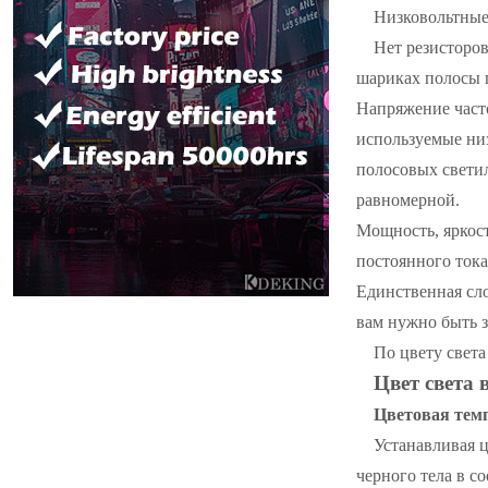
Низковольтные
Нет резисторов
шариках полосы п
Напряжение часто
используемые ни
полосовых свети
равномерной.
Мощность, яркос
постоянного ток
Единственная сло
вам нужно быть 
По цвету света
Цвет света 
Цветовая тем
Устанавливая 
черного тела в с