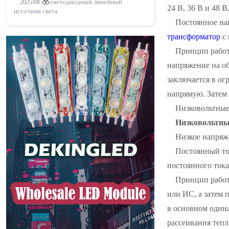
2025/08
светодиодный линейный
24 В, 36 В и 48 В
источник света
Постоянное нап
трансформатор
с 
Принцип работ
напряжение на об
заключается в ог
напрямую. Затем
Низковольтны
Низковольтн
Низкое напряже
Постоянный ток
постоянного тока
Принцип работ
или ИС, а затем
в основном одина
рассеивания тепла